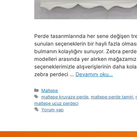
Perde tasarımlarında her sene değişen tre
sunulan seçeneklerin bir hayli fazla olmas
bulmanın kolaylığını sunuyor. Zebra perd
modelleri arasında yer alırken mağazamı
seçeneklerimizle alışverişlerinin daha ko
zebra perdeci …
Devamını oku…
Maltepe
maltepe kruvaze perde
,
maltepe perde tamiri
,
maltepe ucuz perdeci
Yorum yap