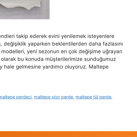
ndleri takip ederek evini yenilemek isteyenlere
ı, değişiklik yaparken beklentilerden daha fazlasını
e modelleri, yeni sezonun en çok değişime uğrayan
z olarak bu konuda müşterilerimize sunduğumuz
lay hale gelmesine yardımcı oluyoruz. Maltepe
maltepe perdeci
,
maltepe stor perde
,
maltepe tül perde
,