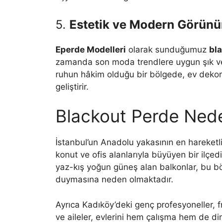
5.
Estetik ve Modern Görün
Eperde Modelleri
olarak sunduğumuz
bl
zamanda son moda trendlere uygun şık ve z
ruhun hâkim olduğu bir bölgede, ev deko
geliştirir.
Blackout Perde Ned
İstanbul’un Anadolu yakasının en hareketl
konut ve ofis alanlarıyla büyüyen bir ilçed
yaz-kış yoğun güneş alan balkonlar, bu bö
duymasına neden olmaktadır.
Ayrıca Kadıköy’deki genç profesyoneller, fr
ve aileler, evlerini hem çalışma hem de di