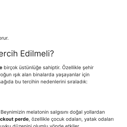
rur.
rcih Edilmeli?
e
birçok üstünlüğe sahiptir. Özellikle şehir
ğun ışık alan binalarda yaşayanlar için
ağıda bu tercihin nedenlerini sıraladık:
. Beynimizin melatonin salgısını doğal yollardan
ackout perde
, özellikle çocuk odaları, yatak odaları
 uyku düzenini olumlu yönde etkiler.