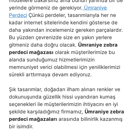
modellere bakarsınız ama bunun yanında bir de
yerinde görmeniz de gerekiyor.
Ümraniye
Perdeci
Çünkü perdeler, tasarımlarıyla her ne
kadar internet sitelerinde kendini gösterse de
daha yakından incelemeniz gereken parçalardır.
Bu yüzden çevrenizde size en yakın yerlere
gitmeniz daha doğru olacak.
Ümraniye zebra
perdeci mağazası
olarak müşterilerimize bu
alanda sunduğumuz hizmetlerimizin
memnuniyet verici olabilmesi için yeniliklerimizi
sürekli arttırmaya devam ediyoruz.
Şık tasarımlar, doğadan ilham alınan renkler ve
dokunuşunda güzellik hissi uyandıran kumaş
seçenekleri ile müşterilerimizin ihtiyacını en iyi
şekilde karşıladığımız firmamız,
Ümraniye zebra
perdeci mağazaları
arasında bilinirlik kazanmış
bir isimdir.