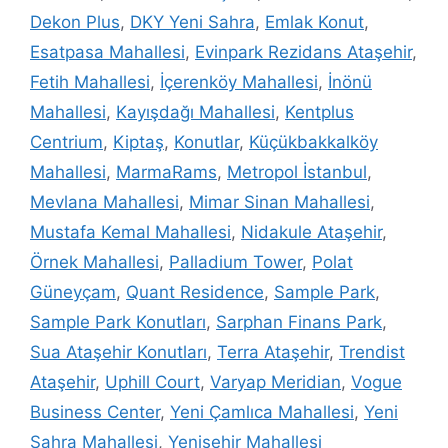
Dekon Plus
,
DKY Yeni Sahra
,
Emlak Konut
,
Esatpasa Mahallesi
,
Evinpark Rezidans Ataşehir
,
Fetih Mahallesi
,
İçerenköy Mahallesi
,
İnönü
Mahallesi
,
Kayışdağı Mahallesi
,
Kentplus
Centrium
,
Kiptaş
,
Konutlar
,
Küçükbakkalköy
Mahallesi
,
MarmaRams
,
Metropol İstanbul
,
Mevlana Mahallesi
,
Mimar Sinan Mahallesi
,
Mustafa Kemal Mahallesi
,
Nidakule Ataşehir
,
Örnek Mahallesi
,
Palladium Tower
,
Polat
Güneyçam
,
Quant Residence
,
Sample Park
,
Sample Park Konutları
,
Sarphan Finans Park
,
Sua Ataşehir Konutları
,
Terra Ataşehir
,
Trendist
Ataşehir
,
Uphill Court
,
Varyap Meridian
,
Vogue
Business Center
,
Yeni Çamlıca Mahallesi
,
Yeni
Sahra Mahallesi
,
Yenişehir Mahallesi