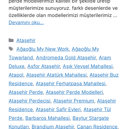
perde modellerimizi kaliteli bir şekilde üretip
müşterilerimize sunuyoruz. farklı desenlerde ve
özelliklerde olan modellerimizi müşterilerimiz …
Devamını oku…
Ataşehir
Ağaoğlu My New Work
,
Ağaoğlu My
Towerland
,
Andromeda Gold Ataşehir
,
Aram
Deluxe
,
Asfor Ataşehir
,
Aşık Veysel Mahallesi
,
Atapol
,
Ataşehir Atatürk Mahallesi
,
Ataşehir Buz
Residence
,
Ataşehir Ferhatpaşa Mahallesi
,
Ataşehir Perde
,
Ataşehir Perde Modelleri
,
Ataşehir Perdecisi
,
Ataşehir Premium
,
Ataşehir
Residence
,
Ataşehir Safir Evleri
,
Ataşehir Tül
Perde
,
Barbaros Mahallesi
,
Baytur Stargate
Konutları
,
Brandium Ataşehir
,
Canan Residence
,