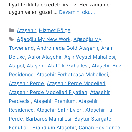
fiyat teklifi talep edebilirsiniz. Her zaman en
uygun ve en güzel …
Devamını oku…
Ataşehir
,
Hizmet Bölge
Ağaoğlu My New Work
,
Ağaoğlu My
Towerland
,
Andromeda Gold Ataşehir
,
Aram
Deluxe
,
Asfor Ataşehir
,
Aşık Veysel Mahallesi
,
Atapol
,
Ataşehir Atatürk Mahallesi
,
Ataşehir Buz
Residence
,
Ataşehir Ferhatpaşa Mahallesi
,
Ataşehir Perde
,
Ataşehir Perde Modelleri
,
Ataşehir Perde Modelleri Fiyatları
,
Ataşehir
Perdecisi
,
Ataşehir Premium
,
Ataşehir
Residence
,
Ataşehir Safir Evleri
,
Ataşehir Tül
Perde
,
Barbaros Mahallesi
,
Baytur Stargate
Konutları
,
Brandium Ataşehir
,
Canan Residence
,