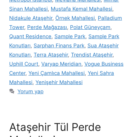
Sinan Mahallesi
,
Mustafa Kemal Mahallesi
,
Nidakule Ataşehir
,
Örnek Mahallesi
,
Palladium
Tower
,
Perde Mağazası
,
Polat Güneyçam
,
Quant Residence
,
Sample Park
,
Sample Park
Konutları
,
Sarphan Finans Park
,
Sua Ataşehir
Konutları
,
Terra Ataşehir
,
Trendist Ataşehir
,
Uphill Court
,
Varyap Meridian
,
Vogue Business
Center
,
Yeni Çamlıca Mahallesi
,
Yeni Sahra
Mahallesi
,
Yenişehir Mahallesi
Yorum yap
Ataşehir Tül Perde