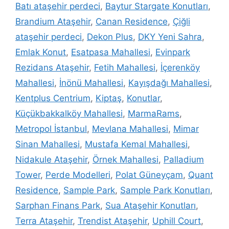
Batı ataşehir perdeci
,
Baytur Stargate Konutları
,
Brandium Ataşehir
,
Canan Residence
,
Çiğli
ataşehir perdeci
,
Dekon Plus
,
DKY Yeni Sahra
,
Emlak Konut
,
Esatpasa Mahallesi
,
Evinpark
Rezidans Ataşehir
,
Fetih Mahallesi
,
İçerenköy
Mahallesi
,
İnönü Mahallesi
,
Kayışdağı Mahallesi
,
Kentplus Centrium
,
Kiptaş
,
Konutlar
,
Küçükbakkalköy Mahallesi
,
MarmaRams
,
Metropol İstanbul
,
Mevlana Mahallesi
,
Mimar
Sinan Mahallesi
,
Mustafa Kemal Mahallesi
,
Nidakule Ataşehir
,
Örnek Mahallesi
,
Palladium
Tower
,
Perde Modelleri
,
Polat Güneyçam
,
Quant
Residence
,
Sample Park
,
Sample Park Konutları
,
Sarphan Finans Park
,
Sua Ataşehir Konutları
,
Terra Ataşehir
,
Trendist Ataşehir
,
Uphill Court
,