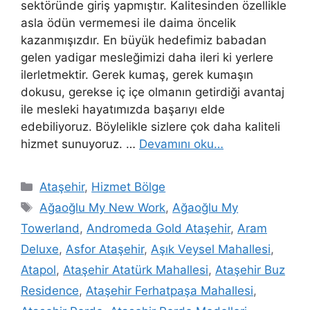
sektöründe giriş yapmıştır. Kalitesinden özellikle
asla ödün vermemesi ile daima öncelik
kazanmışızdır. En büyük hedefimiz babadan
gelen yadigar mesleğimizi daha ileri ki yerlere
ilerletmektir. Gerek kumaş, gerek kumaşın
dokusu, gerekse iç içe olmanın getirdiği avantaj
ile mesleki hayatımızda başarıyı elde
edebiliyoruz. Böylelikle sizlere çok daha kaliteli
hizmet sunuyoruz. …
Devamını oku…
Ataşehir
,
Hizmet Bölge
Ağaoğlu My New Work
,
Ağaoğlu My
Towerland
,
Andromeda Gold Ataşehir
,
Aram
Deluxe
,
Asfor Ataşehir
,
Aşık Veysel Mahallesi
,
Atapol
,
Ataşehir Atatürk Mahallesi
,
Ataşehir Buz
Residence
,
Ataşehir Ferhatpaşa Mahallesi
,