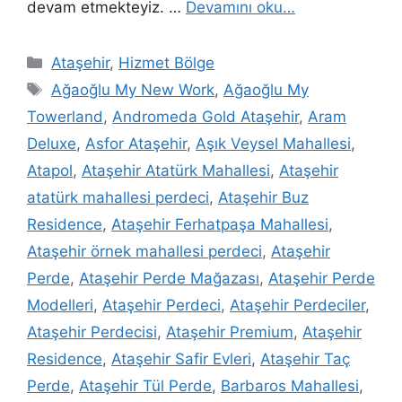
devam etmekteyiz. …
Devamını oku…
Ataşehir
,
Hizmet Bölge
Ağaoğlu My New Work
,
Ağaoğlu My
Towerland
,
Andromeda Gold Ataşehir
,
Aram
Deluxe
,
Asfor Ataşehir
,
Aşık Veysel Mahallesi
,
Atapol
,
Ataşehir Atatürk Mahallesi
,
Ataşehir
atatürk mahallesi perdeci
,
Ataşehir Buz
Residence
,
Ataşehir Ferhatpaşa Mahallesi
,
Ataşehir örnek mahallesi perdeci
,
Ataşehir
Perde
,
Ataşehir Perde Mağazası
,
Ataşehir Perde
Modelleri
,
Ataşehir Perdeci
,
Ataşehir Perdeciler
,
Ataşehir Perdecisi
,
Ataşehir Premium
,
Ataşehir
Residence
,
Ataşehir Safir Evleri
,
Ataşehir Taç
Perde
,
Ataşehir Tül Perde
,
Barbaros Mahallesi
,