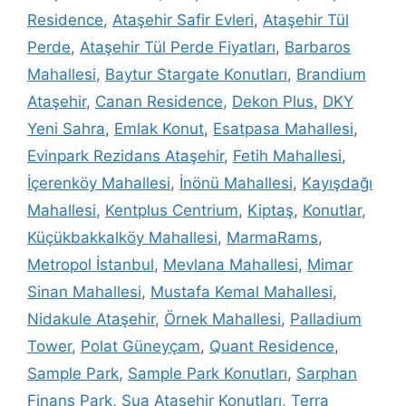
Residence
,
Ataşehir Safir Evleri
,
Ataşehir Tül
Perde
,
Ataşehir Tül Perde Fiyatları
,
Barbaros
Mahallesi
,
Baytur Stargate Konutları
,
Brandium
Ataşehir
,
Canan Residence
,
Dekon Plus
,
DKY
Yeni Sahra
,
Emlak Konut
,
Esatpasa Mahallesi
,
Evinpark Rezidans Ataşehir
,
Fetih Mahallesi
,
İçerenköy Mahallesi
,
İnönü Mahallesi
,
Kayışdağı
Mahallesi
,
Kentplus Centrium
,
Kiptaş
,
Konutlar
,
Küçükbakkalköy Mahallesi
,
MarmaRams
,
Metropol İstanbul
,
Mevlana Mahallesi
,
Mimar
Sinan Mahallesi
,
Mustafa Kemal Mahallesi
,
Nidakule Ataşehir
,
Örnek Mahallesi
,
Palladium
Tower
,
Polat Güneyçam
,
Quant Residence
,
Sample Park
,
Sample Park Konutları
,
Sarphan
Finans Park
,
Sua Ataşehir Konutları
,
Terra