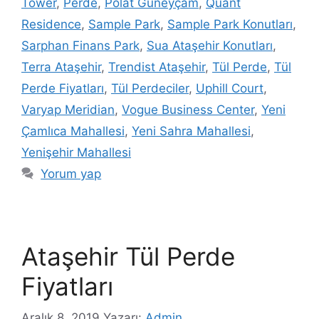
Tower
,
Perde
,
Polat Güneyçam
,
Quant
Residence
,
Sample Park
,
Sample Park Konutları
,
Sarphan Finans Park
,
Sua Ataşehir Konutları
,
Terra Ataşehir
,
Trendist Ataşehir
,
Tül Perde
,
Tül
Perde Fiyatları
,
Tül Perdeciler
,
Uphill Court
,
Varyap Meridian
,
Vogue Business Center
,
Yeni
Çamlıca Mahallesi
,
Yeni Sahra Mahallesi
,
Yenişehir Mahallesi
Yorum yap
Ataşehir Tül Perde
Fiyatları
Aralık 8, 2019
Yazarı:
Admin