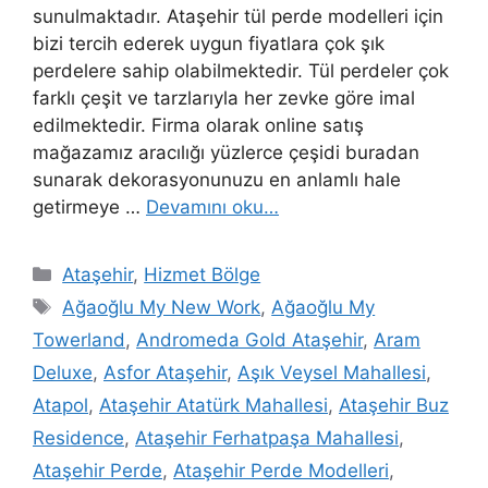
sunulmaktadır. Ataşehir tül perde modelleri için
bizi tercih ederek uygun fiyatlara çok şık
perdelere sahip olabilmektedir. Tül perdeler çok
farklı çeşit ve tarzlarıyla her zevke göre imal
edilmektedir. Firma olarak online satış
mağazamız aracılığı yüzlerce çeşidi buradan
sunarak dekorasyonunuzu en anlamlı hale
getirmeye …
Devamını oku…
Ataşehir
,
Hizmet Bölge
Ağaoğlu My New Work
,
Ağaoğlu My
Towerland
,
Andromeda Gold Ataşehir
,
Aram
Deluxe
,
Asfor Ataşehir
,
Aşık Veysel Mahallesi
,
Atapol
,
Ataşehir Atatürk Mahallesi
,
Ataşehir Buz
Residence
,
Ataşehir Ferhatpaşa Mahallesi
,
Ataşehir Perde
,
Ataşehir Perde Modelleri
,