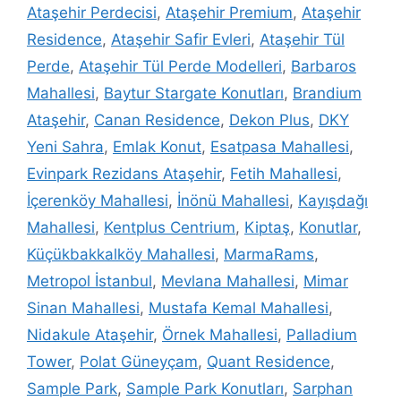
Ataşehir Perdecisi
,
Ataşehir Premium
,
Ataşehir
Residence
,
Ataşehir Safir Evleri
,
Ataşehir Tül
Perde
,
Ataşehir Tül Perde Modelleri
,
Barbaros
Mahallesi
,
Baytur Stargate Konutları
,
Brandium
Ataşehir
,
Canan Residence
,
Dekon Plus
,
DKY
Yeni Sahra
,
Emlak Konut
,
Esatpasa Mahallesi
,
Evinpark Rezidans Ataşehir
,
Fetih Mahallesi
,
İçerenköy Mahallesi
,
İnönü Mahallesi
,
Kayışdağı
Mahallesi
,
Kentplus Centrium
,
Kiptaş
,
Konutlar
,
Küçükbakkalköy Mahallesi
,
MarmaRams
,
Metropol İstanbul
,
Mevlana Mahallesi
,
Mimar
Sinan Mahallesi
,
Mustafa Kemal Mahallesi
,
Nidakule Ataşehir
,
Örnek Mahallesi
,
Palladium
Tower
,
Polat Güneyçam
,
Quant Residence
,
Sample Park
,
Sample Park Konutları
,
Sarphan