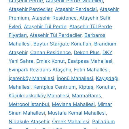
Ataşehir Perde
,
Ataşehir Perde Modelleri
,
Ataşehir Perdeciler
,
Ataşehir Perdecisi
,
Ataşehir
Premium
,
Ataşehir Residence
,
Ataşehir Safir
Evleri
,
Ataşehir Tül Perde
,
Ataşehir Tül Perde
Fiyatları
,
Ataşehir Tül Perdeciler
,
Barbaros
Mahallesi
,
Baytur Stargate Konutları
,
Brandium
Ataşehir
,
Canan Residence
,
Dekon Plus
,
DKY
Yeni Sahra
,
Emlak Konut
,
Esatpasa Mahallesi
,
Evinpark Rezidans Ataşehir
,
Fetih Mahallesi
,
İçerenköy Mahallesi
,
İnönü Mahallesi
,
Kayışdağı
Mahallesi
,
Kentplus Centrium
,
Kiptaş
,
Konutlar
,
Küçükbakkalköy Mahallesi
,
MarmaRams
,
Metropol İstanbul
,
Mevlana Mahallesi
,
Mimar
Sinan Mahallesi
,
Mustafa Kemal Mahallesi
,
Nidakule Ataşehir
,
Örnek Mahallesi
,
Palladium