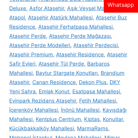
Whatsapp
Deluxe
,
Asfor Ataşehir
,
Aşık Veysel Mahallesi
,
Atapol
,
Ataşehir Atatürk Mahallesi
,
Ataşehir Buz
Residence
,
Ataşehir Ferhatpaşa Mahallesi
,
Ataşehir Perde
,
Ataşehir Perde Mağazası
,
Ataşehir Perde Modelleri
,
Ataşehir Perdecisi
,
Ataşehir Premium
,
Ataşehir Residence
,
Ataşehir
Safir Evleri
,
Ataşehir Tül Perde
,
Barbaros
Mahallesi
,
Baytur Stargate Konutları
,
Brandium
Ataşehir
,
Canan Residence
,
Dekon Plus
,
DKY
Yeni Sahra
,
Emlak Konut
,
Esatpasa Mahallesi
,
Evinpark Rezidans Ataşehir
,
Fetih Mahallesi
,
İçerenköy Mahallesi
,
İnönü Mahallesi
,
Kayışdağı
Mahallesi
,
Kentplus Centrium
,
Kiptaş
,
Konutlar
,
Küçükbakkalköy Mahallesi
,
MarmaRams
,
Metropol İstanbul
,
Mevlana Mahallesi
,
Mimar