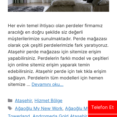
Her evin temel ihtiyacı olan perdeler firmamız
aracılığı en doğru şekilde siz değerli
müşterilerimize sunulmaktadır. Perde mağazası
olarak çok çeşitli perdelerimizle fark yaratıyoruz.
Ataşehir perde mağazası için sitemize erişim
yapabilirsiniz. Perdelerin farklı model ve çeşitleri
için online sitemiz erişim yaparak temin
edebilirsiniz. Ataşehir perde için tek tıkla erişim
sağlayın. Perdelerin tüm modelleri için hemen
sitemize …
Devamını oku…
Ataşehir
,
Hizmet Bölge
Telefon Et
Ağaoğlu My New Work
,
Ağaoğlu My
Towerland
,
Andromeda Gold Ataşehir
,
Aram