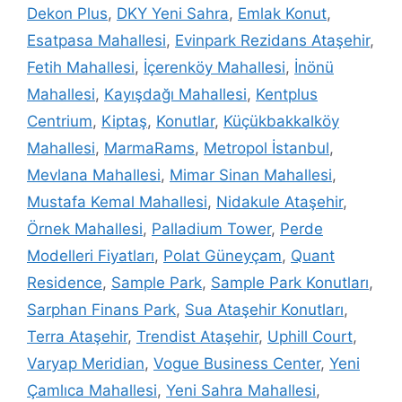
Dekon Plus
,
DKY Yeni Sahra
,
Emlak Konut
,
Esatpasa Mahallesi
,
Evinpark Rezidans Ataşehir
,
Fetih Mahallesi
,
İçerenköy Mahallesi
,
İnönü
Mahallesi
,
Kayışdağı Mahallesi
,
Kentplus
Centrium
,
Kiptaş
,
Konutlar
,
Küçükbakkalköy
Mahallesi
,
MarmaRams
,
Metropol İstanbul
,
Mevlana Mahallesi
,
Mimar Sinan Mahallesi
,
Mustafa Kemal Mahallesi
,
Nidakule Ataşehir
,
Örnek Mahallesi
,
Palladium Tower
,
Perde
Modelleri Fiyatları
,
Polat Güneyçam
,
Quant
Residence
,
Sample Park
,
Sample Park Konutları
,
Sarphan Finans Park
,
Sua Ataşehir Konutları
,
Terra Ataşehir
,
Trendist Ataşehir
,
Uphill Court
,
Varyap Meridian
,
Vogue Business Center
,
Yeni
Çamlıca Mahallesi
,
Yeni Sahra Mahallesi
,