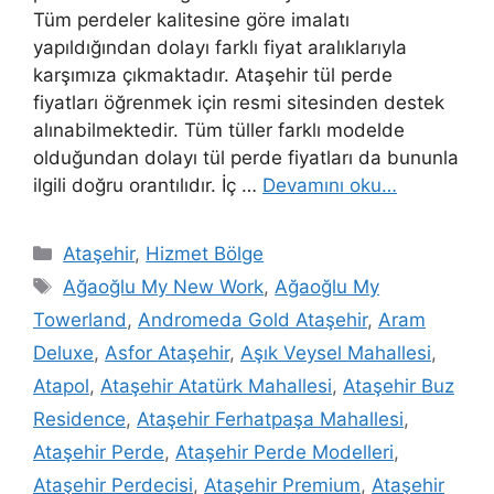
Tüm perdeler kalitesine göre imalatı
yapıldığından dolayı farklı fiyat aralıklarıyla
karşımıza çıkmaktadır. Ataşehir tül perde
fiyatları öğrenmek için resmi sitesinden destek
alınabilmektedir. Tüm tüller farklı modelde
olduğundan dolayı tül perde fiyatları da bununla
ilgili doğru orantılıdır. İç …
Devamını oku…
Ataşehir
,
Hizmet Bölge
Ağaoğlu My New Work
,
Ağaoğlu My
Towerland
,
Andromeda Gold Ataşehir
,
Aram
Deluxe
,
Asfor Ataşehir
,
Aşık Veysel Mahallesi
,
Atapol
,
Ataşehir Atatürk Mahallesi
,
Ataşehir Buz
Residence
,
Ataşehir Ferhatpaşa Mahallesi
,
Ataşehir Perde
,
Ataşehir Perde Modelleri
,
Ataşehir Perdecisi
,
Ataşehir Premium
,
Ataşehir