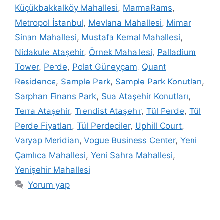
Küçükbakkalköy Mahallesi
,
MarmaRams
,
Metropol İstanbul
,
Mevlana Mahallesi
,
Mimar
Sinan Mahallesi
,
Mustafa Kemal Mahallesi
,
Nidakule Ataşehir
,
Örnek Mahallesi
,
Palladium
Tower
,
Perde
,
Polat Güneyçam
,
Quant
Residence
,
Sample Park
,
Sample Park Konutları
,
Sarphan Finans Park
,
Sua Ataşehir Konutları
,
Terra Ataşehir
,
Trendist Ataşehir
,
Tül Perde
,
Tül
Perde Fiyatları
,
Tül Perdeciler
,
Uphill Court
,
Varyap Meridian
,
Vogue Business Center
,
Yeni
Çamlıca Mahallesi
,
Yeni Sahra Mahallesi
,
Yenişehir Mahallesi
Yorum yap