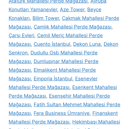
Atatürk Mahallesi Perde Mağazası
,
Avrupa
Konutları Yamanevler
,
Aze Tower
,
Beyce
Konakları
,
Bilim Tower
,
Çakmak Mahallesi Perde
Mağazası
,
Çamlık Mahallesi Perde Mağazası
,
Çarşı Evleri
,
Cemil Meriç Mahallesi Perde
Mağazası
,
Cuento İstanbul
,
Dekon Luna
,
Dekon
Senkron
,
Dudullu Osb Mahallesi Perde
Mağazası
,
Dumlupınar Mahallesi Perde
Mağazası
,
Elmalıkent Mahallesi Perde
Mağazası
,
Emporia İstanbul
,
Esenevler
Mahallesi Perde Mağazası
,
Esenkent Mahallesi
Perde Mağazası
,
Esenşehir Mahallesi Perde
Mağazası
,
Fatih Sultan Mehmet Mahallesi Perde
Mağazası
,
Fera Business Ümraniye
,
Finanskent
Mahallesi Perde Mağazası
,
Hekimbaşı Mahallesi