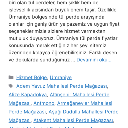
biri olan tül perdeler, hem şıklık hem de
işlevsellik açısından büyük önem taşır. Özellikle
Ümraniye bölgesinde tül perde arayışında
olanlar için geniş ürün yelpazemiz ve uygun fiyat
seçeneklerimizle sizlere hizmet vermekten
mutluluk duyuyoruz. Ümraniye tül perde fiyatları
konusunda merak ettiğiniz her şeyi sitemiz
üzerinden kolayca öğrenebilirsiniz. Farklı desen
ve dokularda sunduğumuz …
Devamını oku…
Hizmet Bölge
,
Ümraniye
Adem Yavuz Mahallesi Perde Mağazası
,
Alize Kapadokya
,
Altınşehir Mahallesi Perde
Mağazası
,
Antmono
,
Armağanevler Mahallesi
Perde Mağazası
,
Aşağı Dudullu Mahallesi Perde
Mağazası
,
Atakent Mahallesi Perde Mağazası
,