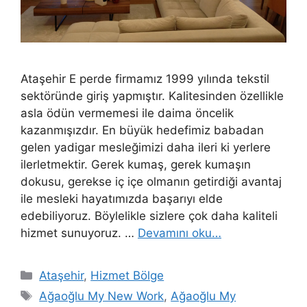
Ataşehir E perde firmamız 1999 yılında tekstil
sektöründe giriş yapmıştır. Kalitesinden özellikle
asla ödün vermemesi ile daima öncelik
kazanmışızdır. En büyük hedefimiz babadan
gelen yadigar mesleğimizi daha ileri ki yerlere
ilerletmektir. Gerek kumaş, gerek kumaşın
dokusu, gerekse iç içe olmanın getirdiği avantaj
ile mesleki hayatımızda başarıyı elde
edebiliyoruz. Böylelikle sizlere çok daha kaliteli
hizmet sunuyoruz. …
Devamını oku…
Ataşehir
,
Hizmet Bölge
Ağaoğlu My New Work
,
Ağaoğlu My