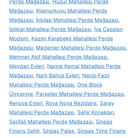
Perde Mağazası
,
Huzur Mahallesi Perde
Mağazası
,
Ihlamurkuyu Mahallesi Perde
Mağazası
,
İnkılap Mahallesi Perde Mağazası
,
İstiklal Mahallesi Perde Mağazası
,
İva Caspian
Modern
,
Kazım Karabekir Mahallesi Perde
Mağazası
,
Madenler Mahallesi Perde Mağazası
,
Mehmet Akif Mahallesi Perde Mağazası
,
Meydan Evleri
,
Namık Kemal Mahallesi Perde
Mağazası
,
Narlı Bahçe Evleri
,
Necip Fazıl
Mahallesi Perde Mağazası
,
One Block
Ümraniye
,
Parseller Mahallesi Perde Mağazası
,
Renova Evleri
,
Roya Nova Rezidans
,
Saray
Mahallesi Perde Mağazası
,
Şehir Konakları
,
Şerifali Mahallesi Perde Mağazası
,
Sinpaş
Finans Şehir
,
Sinpaş Palas
,
Sinpaş Time Finans