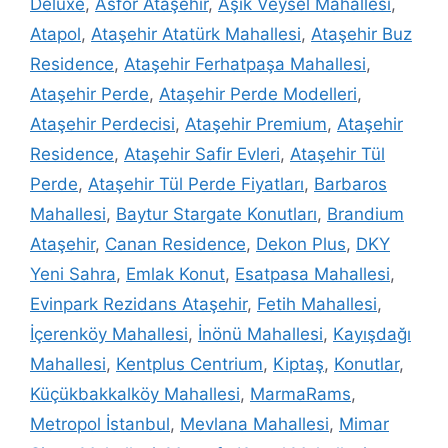
Deluxe
,
Asfor Ataşehir
,
Aşık Veysel Mahallesi
,
Atapol
,
Ataşehir Atatürk Mahallesi
,
Ataşehir Buz
Residence
,
Ataşehir Ferhatpaşa Mahallesi
,
Ataşehir Perde
,
Ataşehir Perde Modelleri
,
Ataşehir Perdecisi
,
Ataşehir Premium
,
Ataşehir
Residence
,
Ataşehir Safir Evleri
,
Ataşehir Tül
Perde
,
Ataşehir Tül Perde Fiyatları
,
Barbaros
Mahallesi
,
Baytur Stargate Konutları
,
Brandium
Ataşehir
,
Canan Residence
,
Dekon Plus
,
DKY
Yeni Sahra
,
Emlak Konut
,
Esatpasa Mahallesi
,
Evinpark Rezidans Ataşehir
,
Fetih Mahallesi
,
İçerenköy Mahallesi
,
İnönü Mahallesi
,
Kayışdağı
Mahallesi
,
Kentplus Centrium
,
Kiptaş
,
Konutlar
,
Küçükbakkalköy Mahallesi
,
MarmaRams
,
Metropol İstanbul
,
Mevlana Mahallesi
,
Mimar