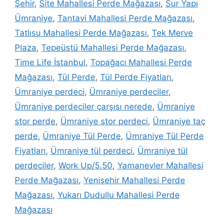
Şehir
,
Site Mahallesi Perde Mağazası
,
Sur Yapı
Ümraniye
,
Tantavi Mahallesi Perde Mağazası
,
Tatlısu Mahallesi Perde Mağazası
,
Tek Merve
Plaza
,
Tepeüstü Mahallesi Perde Mağazası
,
Time Life İstanbul
,
Topağacı Mahallesi Perde
Mağazası
,
Tül Perde
,
Tül Perde Fiyatları
,
Ümraniye perdeci
,
Ümraniye perdeciler
,
Ümraniye perdeciler çarşısı nerede
,
Ümraniye
stor perde
,
Ümraniye stor perdeci
,
Ümraniye taç
perde
,
Ümraniye Tül Perde
,
Ümraniye Tül Perde
Fiyatları
,
Ümraniye tül perdeci
,
Ümraniye tül
perdeciler
,
Work Up/5.50
,
Yamanevler Mahallesi
Perde Mağazası
,
Yenişehir Mahallesi Perde
Mağazası
,
Yukarı Dudullu Mahallesi Perde
Mağazası