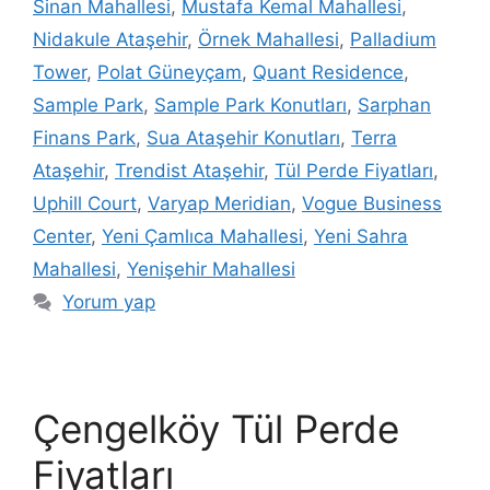
Sinan Mahallesi
,
Mustafa Kemal Mahallesi
,
Nidakule Ataşehir
,
Örnek Mahallesi
,
Palladium
Tower
,
Polat Güneyçam
,
Quant Residence
,
Sample Park
,
Sample Park Konutları
,
Sarphan
Finans Park
,
Sua Ataşehir Konutları
,
Terra
Ataşehir
,
Trendist Ataşehir
,
Tül Perde Fiyatları
,
Uphill Court
,
Varyap Meridian
,
Vogue Business
Center
,
Yeni Çamlıca Mahallesi
,
Yeni Sahra
Mahallesi
,
Yenişehir Mahallesi
Yorum yap
Çengelköy Tül Perde
Fiyatları