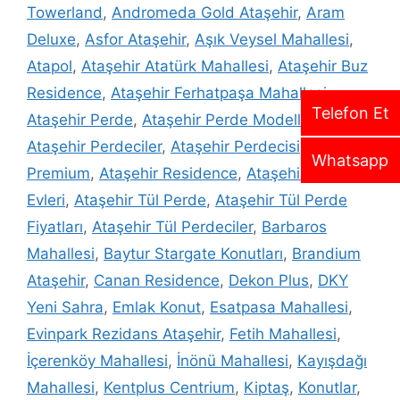
Towerland
,
Andromeda Gold Ataşehir
,
Aram
Deluxe
,
Asfor Ataşehir
,
Aşık Veysel Mahallesi
,
Atapol
,
Ataşehir Atatürk Mahallesi
,
Ataşehir Buz
Residence
,
Ataşehir Ferhatpaşa Mahallesi
,
Telefon Et
Ataşehir Perde
,
Ataşehir Perde Modelleri
,
Ataşehir Perdeciler
,
Ataşehir Perdecisi
,
Ataşehir
Whatsapp
Premium
,
Ataşehir Residence
,
Ataşehir Safir
Evleri
,
Ataşehir Tül Perde
,
Ataşehir Tül Perde
Fiyatları
,
Ataşehir Tül Perdeciler
,
Barbaros
Mahallesi
,
Baytur Stargate Konutları
,
Brandium
Ataşehir
,
Canan Residence
,
Dekon Plus
,
DKY
Yeni Sahra
,
Emlak Konut
,
Esatpasa Mahallesi
,
Evinpark Rezidans Ataşehir
,
Fetih Mahallesi
,
İçerenköy Mahallesi
,
İnönü Mahallesi
,
Kayışdağı
Mahallesi
,
Kentplus Centrium
,
Kiptaş
,
Konutlar
,