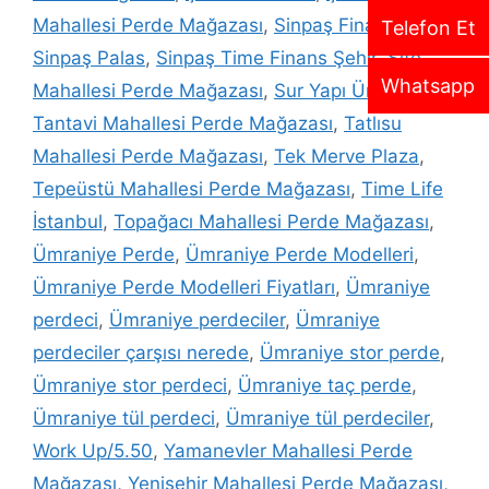
Mahallesi Perde Mağazası
,
Sinpaş Finans Şehir
,
Telefon Et
Sinpaş Palas
,
Sinpaş Time Finans Şehir
,
Site
Whatsapp
Mahallesi Perde Mağazası
,
Sur Yapı Ümraniye
,
Tantavi Mahallesi Perde Mağazası
,
Tatlısu
Mahallesi Perde Mağazası
,
Tek Merve Plaza
,
Tepeüstü Mahallesi Perde Mağazası
,
Time Life
İstanbul
,
Topağacı Mahallesi Perde Mağazası
,
Ümraniye Perde
,
Ümraniye Perde Modelleri
,
Ümraniye Perde Modelleri Fiyatları
,
Ümraniye
perdeci
,
Ümraniye perdeciler
,
Ümraniye
perdeciler çarşısı nerede
,
Ümraniye stor perde
,
Ümraniye stor perdeci
,
Ümraniye taç perde
,
Ümraniye tül perdeci
,
Ümraniye tül perdeciler
,
Work Up/5.50
,
Yamanevler Mahallesi Perde
Mağazası
,
Yenişehir Mahallesi Perde Mağazası
,