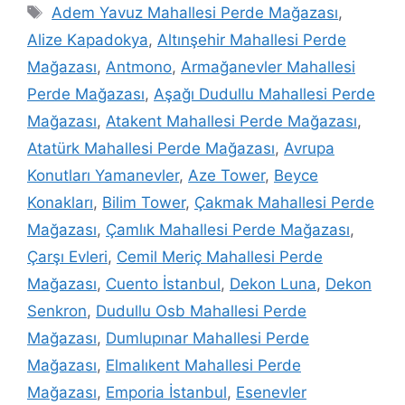
Adem Yavuz Mahallesi Perde Mağazası
,
Alize Kapadokya
,
Altınşehir Mahallesi Perde
Mağazası
,
Antmono
,
Armağanevler Mahallesi
Perde Mağazası
,
Aşağı Dudullu Mahallesi Perde
Mağazası
,
Atakent Mahallesi Perde Mağazası
,
Atatürk Mahallesi Perde Mağazası
,
Avrupa
Konutları Yamanevler
,
Aze Tower
,
Beyce
Konakları
,
Bilim Tower
,
Çakmak Mahallesi Perde
Mağazası
,
Çamlık Mahallesi Perde Mağazası
,
Çarşı Evleri
,
Cemil Meriç Mahallesi Perde
Mağazası
,
Cuento İstanbul
,
Dekon Luna
,
Dekon
Senkron
,
Dudullu Osb Mahallesi Perde
Mağazası
,
Dumlupınar Mahallesi Perde
Mağazası
,
Elmalıkent Mahallesi Perde
Mağazası
,
Emporia İstanbul
,
Esenevler