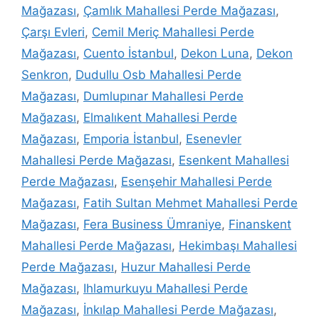
Mağazası
,
Çamlık Mahallesi Perde Mağazası
,
Çarşı Evleri
,
Cemil Meriç Mahallesi Perde
Mağazası
,
Cuento İstanbul
,
Dekon Luna
,
Dekon
Senkron
,
Dudullu Osb Mahallesi Perde
Mağazası
,
Dumlupınar Mahallesi Perde
Mağazası
,
Elmalıkent Mahallesi Perde
Mağazası
,
Emporia İstanbul
,
Esenevler
Mahallesi Perde Mağazası
,
Esenkent Mahallesi
Perde Mağazası
,
Esenşehir Mahallesi Perde
Mağazası
,
Fatih Sultan Mehmet Mahallesi Perde
Mağazası
,
Fera Business Ümraniye
,
Finanskent
Mahallesi Perde Mağazası
,
Hekimbaşı Mahallesi
Perde Mağazası
,
Huzur Mahallesi Perde
Mağazası
,
Ihlamurkuyu Mahallesi Perde
Mağazası
,
İnkılap Mahallesi Perde Mağazası
,