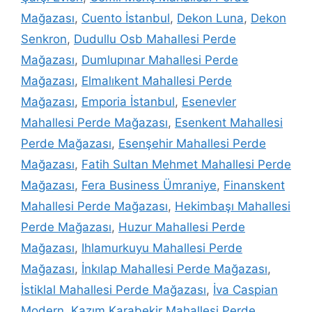
Mağazası
,
Cuento İstanbul
,
Dekon Luna
,
Dekon
Senkron
,
Dudullu Osb Mahallesi Perde
Mağazası
,
Dumlupınar Mahallesi Perde
Mağazası
,
Elmalıkent Mahallesi Perde
Mağazası
,
Emporia İstanbul
,
Esenevler
Mahallesi Perde Mağazası
,
Esenkent Mahallesi
Perde Mağazası
,
Esenşehir Mahallesi Perde
Mağazası
,
Fatih Sultan Mehmet Mahallesi Perde
Mağazası
,
Fera Business Ümraniye
,
Finanskent
Mahallesi Perde Mağazası
,
Hekimbaşı Mahallesi
Perde Mağazası
,
Huzur Mahallesi Perde
Mağazası
,
Ihlamurkuyu Mahallesi Perde
Mağazası
,
İnkılap Mahallesi Perde Mağazası
,
İstiklal Mahallesi Perde Mağazası
,
İva Caspian
Modern
,
Kazım Karabekir Mahallesi Perde