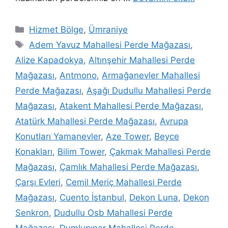
Hizmet Bölge
,
Ümraniye
Adem Yavuz Mahallesi Perde Mağazası
,
Alize Kapadokya
,
Altınşehir Mahallesi Perde
Mağazası
,
Antmono
,
Armağanevler Mahallesi
Perde Mağazası
,
Aşağı Dudullu Mahallesi Perde
Mağazası
,
Atakent Mahallesi Perde Mağazası
,
Atatürk Mahallesi Perde Mağazası
,
Avrupa
Konutları Yamanevler
,
Aze Tower
,
Beyce
Konakları
,
Bilim Tower
,
Çakmak Mahallesi Perde
Mağazası
,
Çamlık Mahallesi Perde Mağazası
,
Çarşı Evleri
,
Cemil Meriç Mahallesi Perde
Mağazası
,
Cuento İstanbul
,
Dekon Luna
,
Dekon
Senkron
,
Dudullu Osb Mahallesi Perde