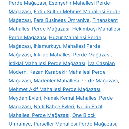
Perde Mağazası
,
Esenşehir Mahallesi Perde
Mağazası
,
Fatih Sultan Mehmet Mahallesi Perde
Mağazası
,
Fera Business Ümraniye
,
Finanskent
Mahallesi Perde Mağazası
,
Hekimbaşı Mahallesi
Perde Mağazası
,
Huzur Mahallesi Perde
Mağazası
,
Ihlamurkuyu Mahallesi Perde
Mağazası
,
İnkılap Mahallesi Perde Mağazası
,
İstiklal Mahallesi Perde Mağazası
,
İva Caspian
Modern
,
Kazım Karabekir Mahallesi Perde
Mağazası
,
Madenler Mahallesi Perde Mağazası
,
Mehmet Akif Mahallesi Perde Mağazası
,
Meydan Evleri
,
Namık Kemal Mahallesi Perde
Mağazası
,
Narlı Bahçe Evleri
,
Necip Fazıl
Mahallesi Perde Mağazası
,
One Block
Ümraniye
,
Parseller Mahallesi Perde Mağazası
,