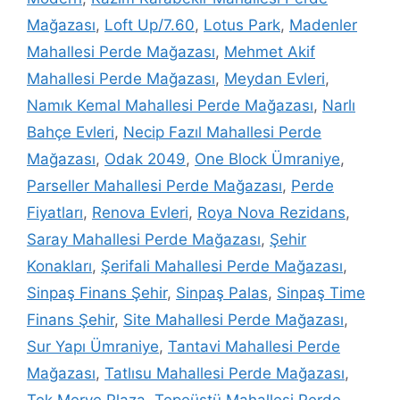
Mağazası
,
Loft Up/7.60
,
Lotus Park
,
Madenler
Mahallesi Perde Mağazası
,
Mehmet Akif
Mahallesi Perde Mağazası
,
Meydan Evleri
,
Namık Kemal Mahallesi Perde Mağazası
,
Narlı
Bahçe Evleri
,
Necip Fazıl Mahallesi Perde
Mağazası
,
Odak 2049
,
One Block Ümraniye
,
Parseller Mahallesi Perde Mağazası
,
Perde
Fiyatları
,
Renova Evleri
,
Roya Nova Rezidans
,
Saray Mahallesi Perde Mağazası
,
Şehir
Konakları
,
Şerifali Mahallesi Perde Mağazası
,
Sinpaş Finans Şehir
,
Sinpaş Palas
,
Sinpaş Time
Finans Şehir
,
Site Mahallesi Perde Mağazası
,
Sur Yapı Ümraniye
,
Tantavi Mahallesi Perde
Mağazası
,
Tatlısu Mahallesi Perde Mağazası
,