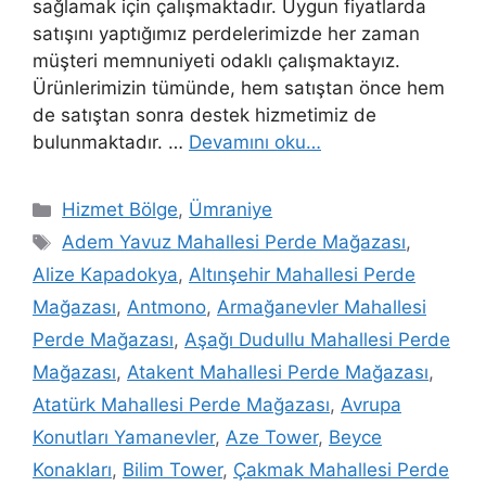
sağlamak için çalışmaktadır. Uygun fiyatlarda
satışını yaptığımız perdelerimizde her zaman
müşteri memnuniyeti odaklı çalışmaktayız.
Ürünlerimizin tümünde, hem satıştan önce hem
de satıştan sonra destek hizmetimiz de
bulunmaktadır. …
Devamını oku…
Hizmet Bölge
,
Ümraniye
Adem Yavuz Mahallesi Perde Mağazası
,
Alize Kapadokya
,
Altınşehir Mahallesi Perde
Mağazası
,
Antmono
,
Armağanevler Mahallesi
Perde Mağazası
,
Aşağı Dudullu Mahallesi Perde
Mağazası
,
Atakent Mahallesi Perde Mağazası
,
Atatürk Mahallesi Perde Mağazası
,
Avrupa
Konutları Yamanevler
,
Aze Tower
,
Beyce
Konakları
,
Bilim Tower
,
Çakmak Mahallesi Perde