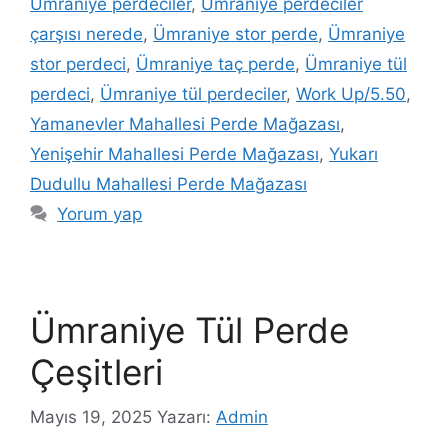
Ümraniye perdeciler
,
Ümraniye perdeciler
çarşısı nerede
,
Ümraniye stor perde
,
Ümraniye
stor perdeci
,
Ümraniye taç perde
,
Ümraniye tül
perdeci
,
Ümraniye tül perdeciler
,
Work Up/5.50
,
Yamanevler Mahallesi Perde Mağazası
,
Yenişehir Mahallesi Perde Mağazası
,
Yukarı
Dudullu Mahallesi Perde Mağazası
Yorum yap
Ümraniye Tül Perde
Çeşitleri
Mayıs 19, 2025
Yazarı:
Admin