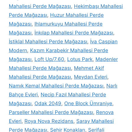
Mahallesi Perde Mağazası
,
Hekimbaşı Mahallesi
Perde Mağazası
,
Huzur Mahallesi Perde
Mağazası
,
Ihlamurkuyu Mahallesi Perde
Mağazası
,
İnkılap Mahallesi Perde Mağazası
,
İstiklal Mahallesi Perde Mağazası
,
İva Caspian
Modern
,
Kazım Karabekir Mahallesi Perde
Mağazası
,
Loft Up/7.60
,
Lotus Park
,
Madenler
Mahallesi Perde Mağazası
,
Mehmet Akif
Mahallesi Perde Mağazası
,
Meydan Evleri
,
Namık Kemal Mahallesi Perde Mağazası
,
Narlı
Bahçe Evleri
,
Necip Fazıl Mahallesi Perde
Mağazası
,
Odak 2049
,
One Block Ümraniye
,
Parseller Mahallesi Perde Mağazası
,
Renova
Evleri
,
Roya Nova Rezidans
,
Saray Mahallesi
Perde Mağazası
,
Şehir Konakları
,
Şerifali