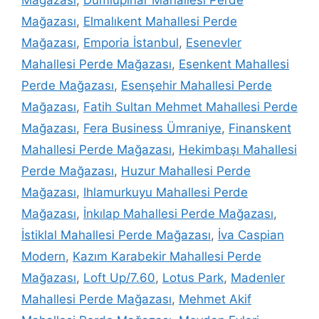
Mağazası
,
Dumlupınar Mahallesi Perde
Mağazası
,
Elmalıkent Mahallesi Perde
Mağazası
,
Emporia İstanbul
,
Esenevler
Mahallesi Perde Mağazası
,
Esenkent Mahallesi
Perde Mağazası
,
Esenşehir Mahallesi Perde
Mağazası
,
Fatih Sultan Mehmet Mahallesi Perde
Mağazası
,
Fera Business Ümraniye
,
Finanskent
Mahallesi Perde Mağazası
,
Hekimbaşı Mahallesi
Perde Mağazası
,
Huzur Mahallesi Perde
Mağazası
,
Ihlamurkuyu Mahallesi Perde
Mağazası
,
İnkılap Mahallesi Perde Mağazası
,
İstiklal Mahallesi Perde Mağazası
,
İva Caspian
Modern
,
Kazım Karabekir Mahallesi Perde
Mağazası
,
Loft Up/7.60
,
Lotus Park
,
Madenler
Mahallesi Perde Mağazası
,
Mehmet Akif