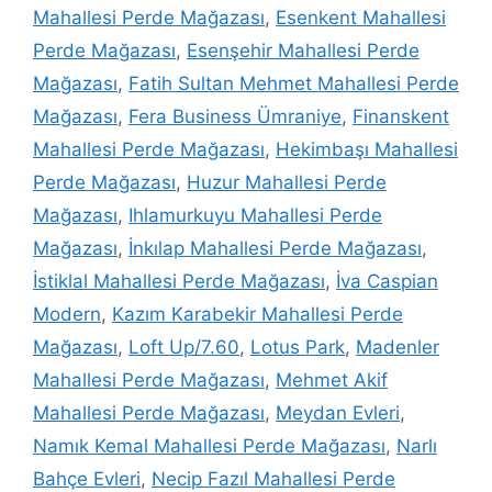
Mahallesi Perde Mağazası
,
Esenkent Mahallesi
Perde Mağazası
,
Esenşehir Mahallesi Perde
Mağazası
,
Fatih Sultan Mehmet Mahallesi Perde
Mağazası
,
Fera Business Ümraniye
,
Finanskent
Mahallesi Perde Mağazası
,
Hekimbaşı Mahallesi
Perde Mağazası
,
Huzur Mahallesi Perde
Mağazası
,
Ihlamurkuyu Mahallesi Perde
Mağazası
,
İnkılap Mahallesi Perde Mağazası
,
İstiklal Mahallesi Perde Mağazası
,
İva Caspian
Modern
,
Kazım Karabekir Mahallesi Perde
Mağazası
,
Loft Up/7.60
,
Lotus Park
,
Madenler
Mahallesi Perde Mağazası
,
Mehmet Akif
Mahallesi Perde Mağazası
,
Meydan Evleri
,
Namık Kemal Mahallesi Perde Mağazası
,
Narlı
Bahçe Evleri
,
Necip Fazıl Mahallesi Perde