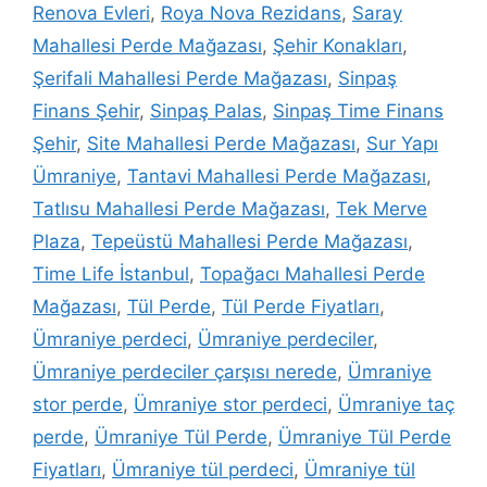
Renova Evleri
,
Roya Nova Rezidans
,
Saray
Mahallesi Perde Mağazası
,
Şehir Konakları
,
Şerifali Mahallesi Perde Mağazası
,
Sinpaş
Finans Şehir
,
Sinpaş Palas
,
Sinpaş Time Finans
Şehir
,
Site Mahallesi Perde Mağazası
,
Sur Yapı
Ümraniye
,
Tantavi Mahallesi Perde Mağazası
,
Tatlısu Mahallesi Perde Mağazası
,
Tek Merve
Plaza
,
Tepeüstü Mahallesi Perde Mağazası
,
Time Life İstanbul
,
Topağacı Mahallesi Perde
Mağazası
,
Tül Perde
,
Tül Perde Fiyatları
,
Ümraniye perdeci
,
Ümraniye perdeciler
,
Ümraniye perdeciler çarşısı nerede
,
Ümraniye
stor perde
,
Ümraniye stor perdeci
,
Ümraniye taç
perde
,
Ümraniye Tül Perde
,
Ümraniye Tül Perde
Fiyatları
,
Ümraniye tül perdeci
,
Ümraniye tül