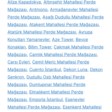
Alize Kapadokya
,
Altınşehir Mahallesi Perde
Mağazası
,
Antmono
,
Armağanevler Mahallesi
Perde Mağazası
,
Aşağı Dudullu Mahallesi Perde
Mağazası
,
Atakent Mahallesi Perde Mağazası
,
Atatürk Mahallesi Perde Mağazası
,
Avrupa
Konutları Yamanevler
,
Aze Tower
,
Beyce
Konakları
,
Bilim Tower
,
Çakmak Mahallesi Perde
Mağazası
,
Çamlık Mahallesi Perde Mağazası
,
Çarşı Evleri
,
Cemil Meriç Mahallesi Perde
Mağazası
,
Cuento İstanbul
,
Dekon Luna
,
Dekon
Senkron
,
Dudullu Osb Mahallesi Perde
Mağazası
,
Dumlupınar Mahallesi Perde
Mağazası
,
Elmalıkent Mahallesi Perde
Mağazası
,
Emporia İstanbul
,
Esenevler
Mahallesi Perde Mağazası
,
Esenkent Mahallesi