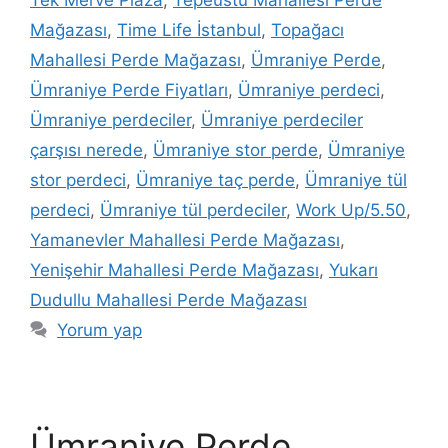
Tek Merve Plaza
,
Tepeüstü Mahallesi Perde
Mağazası
,
Time Life İstanbul
,
Topağacı
Mahallesi Perde Mağazası
,
Ümraniye Perde
,
Ümraniye Perde Fiyatları
,
Ümraniye perdeci
,
Ümraniye perdeciler
,
Ümraniye perdeciler
çarşısı nerede
,
Ümraniye stor perde
,
Ümraniye
stor perdeci
,
Ümraniye taç perde
,
Ümraniye tül
perdeci
,
Ümraniye tül perdeciler
,
Work Up/5.50
,
Yamanevler Mahallesi Perde Mağazası
,
Yenişehir Mahallesi Perde Mağazası
,
Yukarı
Dudullu Mahallesi Perde Mağazası
Yorum yap
Ümraniye Perde