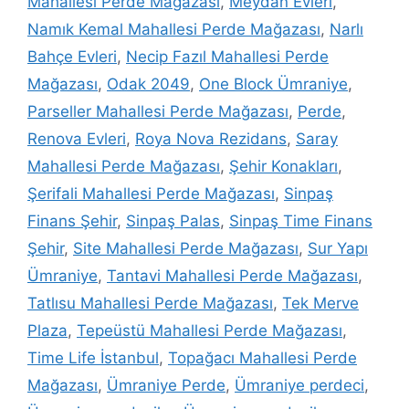
Mahallesi Perde Mağazası
,
Meydan Evleri
,
Namık Kemal Mahallesi Perde Mağazası
,
Narlı
Bahçe Evleri
,
Necip Fazıl Mahallesi Perde
Mağazası
,
Odak 2049
,
One Block Ümraniye
,
Parseller Mahallesi Perde Mağazası
,
Perde
,
Renova Evleri
,
Roya Nova Rezidans
,
Saray
Mahallesi Perde Mağazası
,
Şehir Konakları
,
Şerifali Mahallesi Perde Mağazası
,
Sinpaş
Finans Şehir
,
Sinpaş Palas
,
Sinpaş Time Finans
Şehir
,
Site Mahallesi Perde Mağazası
,
Sur Yapı
Ümraniye
,
Tantavi Mahallesi Perde Mağazası
,
Tatlısu Mahallesi Perde Mağazası
,
Tek Merve
Plaza
,
Tepeüstü Mahallesi Perde Mağazası
,
Time Life İstanbul
,
Topağacı Mahallesi Perde
Mağazası
,
Ümraniye Perde
,
Ümraniye perdeci
,