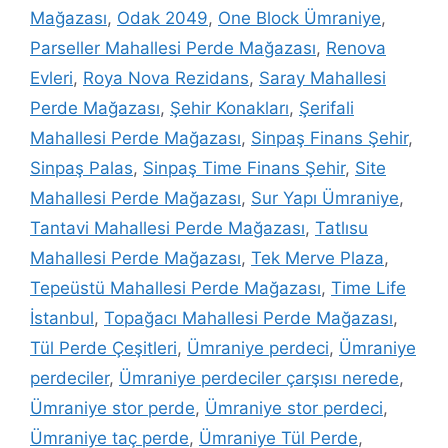
Mağazası
,
Odak 2049
,
One Block Ümraniye
,
Parseller Mahallesi Perde Mağazası
,
Renova
Evleri
,
Roya Nova Rezidans
,
Saray Mahallesi
Perde Mağazası
,
Şehir Konakları
,
Şerifali
Mahallesi Perde Mağazası
,
Sinpaş Finans Şehir
,
Sinpaş Palas
,
Sinpaş Time Finans Şehir
,
Site
Mahallesi Perde Mağazası
,
Sur Yapı Ümraniye
,
Tantavi Mahallesi Perde Mağazası
,
Tatlısu
Mahallesi Perde Mağazası
,
Tek Merve Plaza
,
Tepeüstü Mahallesi Perde Mağazası
,
Time Life
İstanbul
,
Topağacı Mahallesi Perde Mağazası
,
Tül Perde Çeşitleri
,
Ümraniye perdeci
,
Ümraniye
perdeciler
,
Ümraniye perdeciler çarşısı nerede
,
Ümraniye stor perde
,
Ümraniye stor perdeci
,
Ümraniye taç perde
,
Ümraniye Tül Perde
,