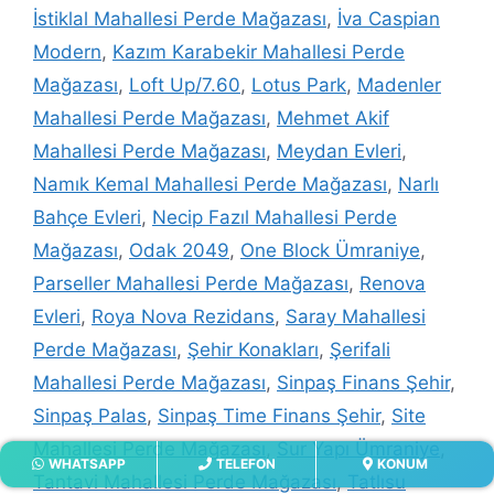
İstiklal Mahallesi Perde Mağazası
,
İva Caspian
Modern
,
Kazım Karabekir Mahallesi Perde
Mağazası
,
Loft Up/7.60
,
Lotus Park
,
Madenler
Mahallesi Perde Mağazası
,
Mehmet Akif
Mahallesi Perde Mağazası
,
Meydan Evleri
,
Namık Kemal Mahallesi Perde Mağazası
,
Narlı
Bahçe Evleri
,
Necip Fazıl Mahallesi Perde
Mağazası
,
Odak 2049
,
One Block Ümraniye
,
Parseller Mahallesi Perde Mağazası
,
Renova
Evleri
,
Roya Nova Rezidans
,
Saray Mahallesi
Perde Mağazası
,
Şehir Konakları
,
Şerifali
Mahallesi Perde Mağazası
,
Sinpaş Finans Şehir
,
Sinpaş Palas
,
Sinpaş Time Finans Şehir
,
Site
Mahallesi Perde Mağazası
,
Sur Yapı Ümraniye
,
WHATSAPP
TELEFON
KONUM
Tantavi Mahallesi Perde Mağazası
,
Tatlısu