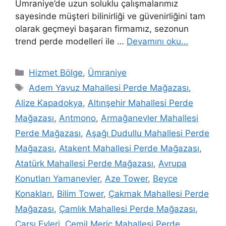
Ümraniye’de uzun soluklu çalışmalarımız
sayesinde müşteri bilinirliği ve güvenirliğini tam
olarak geçmeyi başaran firmamız, sezonun
trend perde modelleri ile …
Devamını oku…
Hizmet Bölge
,
Ümraniye
Adem Yavuz Mahallesi Perde Mağazası
,
Alize Kapadokya
,
Altınşehir Mahallesi Perde
Mağazası
,
Antmono
,
Armağanevler Mahallesi
Perde Mağazası
,
Aşağı Dudullu Mahallesi Perde
Mağazası
,
Atakent Mahallesi Perde Mağazası
,
Atatürk Mahallesi Perde Mağazası
,
Avrupa
Konutları Yamanevler
,
Aze Tower
,
Beyce
Konakları
,
Bilim Tower
,
Çakmak Mahallesi Perde
Mağazası
,
Çamlık Mahallesi Perde Mağazası
,
Çarşı Evleri
,
Cemil Meriç Mahallesi Perde