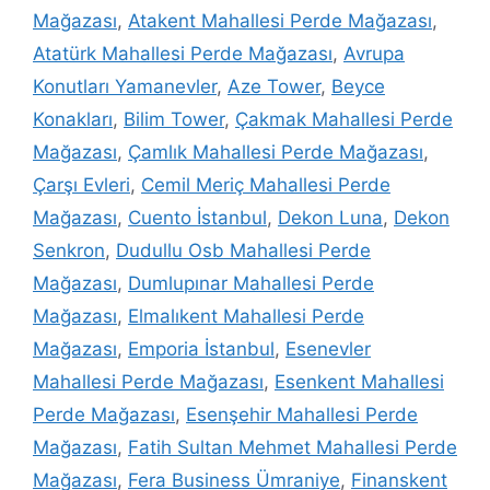
Mağazası
,
Atakent Mahallesi Perde Mağazası
,
Atatürk Mahallesi Perde Mağazası
,
Avrupa
Konutları Yamanevler
,
Aze Tower
,
Beyce
Konakları
,
Bilim Tower
,
Çakmak Mahallesi Perde
Mağazası
,
Çamlık Mahallesi Perde Mağazası
,
Çarşı Evleri
,
Cemil Meriç Mahallesi Perde
Mağazası
,
Cuento İstanbul
,
Dekon Luna
,
Dekon
Senkron
,
Dudullu Osb Mahallesi Perde
Mağazası
,
Dumlupınar Mahallesi Perde
Mağazası
,
Elmalıkent Mahallesi Perde
Mağazası
,
Emporia İstanbul
,
Esenevler
Mahallesi Perde Mağazası
,
Esenkent Mahallesi
Perde Mağazası
,
Esenşehir Mahallesi Perde
Mağazası
,
Fatih Sultan Mehmet Mahallesi Perde
Mağazası
,
Fera Business Ümraniye
,
Finanskent