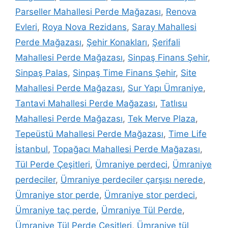
Parseller Mahallesi Perde Mağazası
,
Renova
Evleri
,
Roya Nova Rezidans
,
Saray Mahallesi
Perde Mağazası
,
Şehir Konakları
,
Şerifali
Mahallesi Perde Mağazası
,
Sinpaş Finans Şehir
,
Sinpaş Palas
,
Sinpaş Time Finans Şehir
,
Site
Mahallesi Perde Mağazası
,
Sur Yapı Ümraniye
,
Tantavi Mahallesi Perde Mağazası
,
Tatlısu
Mahallesi Perde Mağazası
,
Tek Merve Plaza
,
Tepeüstü Mahallesi Perde Mağazası
,
Time Life
İstanbul
,
Topağacı Mahallesi Perde Mağazası
,
Tül Perde Çeşitleri
,
Ümraniye perdeci
,
Ümraniye
perdeciler
,
Ümraniye perdeciler çarşısı nerede
,
Ümraniye stor perde
,
Ümraniye stor perdeci
,
Ümraniye taç perde
,
Ümraniye Tül Perde
,
Ümraniye Tül Perde Çeşitleri
,
Ümraniye tül