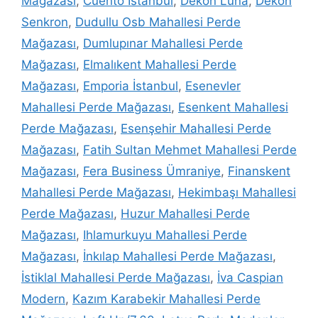
Mağazası
,
Cuento İstanbul
,
Dekon Luna
,
Dekon
Senkron
,
Dudullu Osb Mahallesi Perde
Mağazası
,
Dumlupınar Mahallesi Perde
Mağazası
,
Elmalıkent Mahallesi Perde
Mağazası
,
Emporia İstanbul
,
Esenevler
Mahallesi Perde Mağazası
,
Esenkent Mahallesi
Perde Mağazası
,
Esenşehir Mahallesi Perde
Mağazası
,
Fatih Sultan Mehmet Mahallesi Perde
Mağazası
,
Fera Business Ümraniye
,
Finanskent
Mahallesi Perde Mağazası
,
Hekimbaşı Mahallesi
Perde Mağazası
,
Huzur Mahallesi Perde
Mağazası
,
Ihlamurkuyu Mahallesi Perde
Mağazası
,
İnkılap Mahallesi Perde Mağazası
,
İstiklal Mahallesi Perde Mağazası
,
İva Caspian
Modern
,
Kazım Karabekir Mahallesi Perde