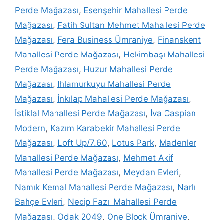
Perde Mağazası
,
Esenşehir Mahallesi Perde
Mağazası
,
Fatih Sultan Mehmet Mahallesi Perde
Mağazası
,
Fera Business Ümraniye
,
Finanskent
Mahallesi Perde Mağazası
,
Hekimbaşı Mahallesi
Perde Mağazası
,
Huzur Mahallesi Perde
Mağazası
,
Ihlamurkuyu Mahallesi Perde
Mağazası
,
İnkılap Mahallesi Perde Mağazası
,
İstiklal Mahallesi Perde Mağazası
,
İva Caspian
Modern
,
Kazım Karabekir Mahallesi Perde
Mağazası
,
Loft Up/7.60
,
Lotus Park
,
Madenler
Mahallesi Perde Mağazası
,
Mehmet Akif
Mahallesi Perde Mağazası
,
Meydan Evleri
,
Namık Kemal Mahallesi Perde Mağazası
,
Narlı
Bahçe Evleri
,
Necip Fazıl Mahallesi Perde
Mağazası
,
Odak 2049
,
One Block Ümraniye
,