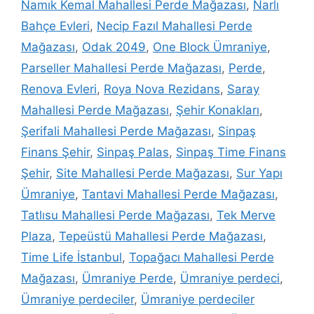
Namık Kemal Mahallesi Perde Mağazası
,
Narlı
Bahçe Evleri
,
Necip Fazıl Mahallesi Perde
Mağazası
,
Odak 2049
,
One Block Ümraniye
,
Parseller Mahallesi Perde Mağazası
,
Perde
,
Renova Evleri
,
Roya Nova Rezidans
,
Saray
Mahallesi Perde Mağazası
,
Şehir Konakları
,
Şerifali Mahallesi Perde Mağazası
,
Sinpaş
Finans Şehir
,
Sinpaş Palas
,
Sinpaş Time Finans
Şehir
,
Site Mahallesi Perde Mağazası
,
Sur Yapı
Ümraniye
,
Tantavi Mahallesi Perde Mağazası
,
Tatlısu Mahallesi Perde Mağazası
,
Tek Merve
Plaza
,
Tepeüstü Mahallesi Perde Mağazası
,
Time Life İstanbul
,
Topağacı Mahallesi Perde
Mağazası
,
Ümraniye Perde
,
Ümraniye perdeci
,
Ümraniye perdeciler
,
Ümraniye perdeciler