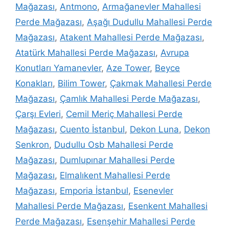
Mağazası
,
Antmono
,
Armağanevler Mahallesi
Perde Mağazası
,
Aşağı Dudullu Mahallesi Perde
Mağazası
,
Atakent Mahallesi Perde Mağazası
,
Atatürk Mahallesi Perde Mağazası
,
Avrupa
Konutları Yamanevler
,
Aze Tower
,
Beyce
Konakları
,
Bilim Tower
,
Çakmak Mahallesi Perde
Mağazası
,
Çamlık Mahallesi Perde Mağazası
,
Çarşı Evleri
,
Cemil Meriç Mahallesi Perde
Mağazası
,
Cuento İstanbul
,
Dekon Luna
,
Dekon
Senkron
,
Dudullu Osb Mahallesi Perde
Mağazası
,
Dumlupınar Mahallesi Perde
Mağazası
,
Elmalıkent Mahallesi Perde
Mağazası
,
Emporia İstanbul
,
Esenevler
Mahallesi Perde Mağazası
,
Esenkent Mahallesi
Perde Mağazası
,
Esenşehir Mahallesi Perde