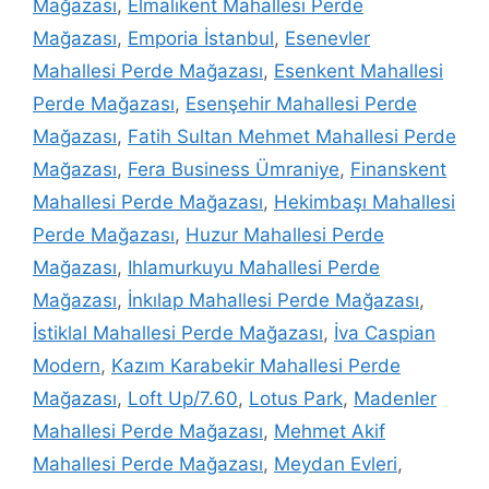
Mağazası
,
Elmalıkent Mahallesi Perde
Mağazası
,
Emporia İstanbul
,
Esenevler
Mahallesi Perde Mağazası
,
Esenkent Mahallesi
Perde Mağazası
,
Esenşehir Mahallesi Perde
Mağazası
,
Fatih Sultan Mehmet Mahallesi Perde
Mağazası
,
Fera Business Ümraniye
,
Finanskent
Mahallesi Perde Mağazası
,
Hekimbaşı Mahallesi
Perde Mağazası
,
Huzur Mahallesi Perde
Mağazası
,
Ihlamurkuyu Mahallesi Perde
Mağazası
,
İnkılap Mahallesi Perde Mağazası
,
İstiklal Mahallesi Perde Mağazası
,
İva Caspian
Modern
,
Kazım Karabekir Mahallesi Perde
Mağazası
,
Loft Up/7.60
,
Lotus Park
,
Madenler
Mahallesi Perde Mağazası
,
Mehmet Akif
Mahallesi Perde Mağazası
,
Meydan Evleri
,