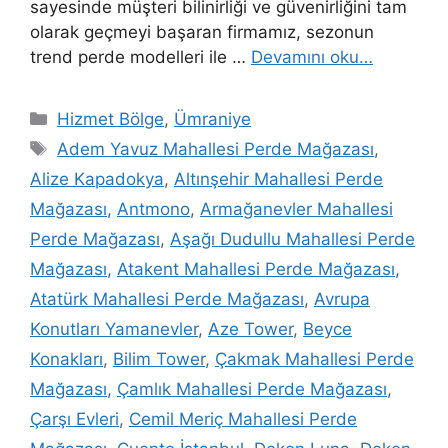
sayesinde müşteri bilinirliği ve güvenirliğini tam
olarak geçmeyi başaran firmamız, sezonun
trend perde modelleri ile …
Devamını oku…
Hizmet Bölge
,
Ümraniye
Adem Yavuz Mahallesi Perde Mağazası
,
Alize Kapadokya
,
Altınşehir Mahallesi Perde
Mağazası
,
Antmono
,
Armağanevler Mahallesi
Perde Mağazası
,
Aşağı Dudullu Mahallesi Perde
Mağazası
,
Atakent Mahallesi Perde Mağazası
,
Atatürk Mahallesi Perde Mağazası
,
Avrupa
Konutları Yamanevler
,
Aze Tower
,
Beyce
Konakları
,
Bilim Tower
,
Çakmak Mahallesi Perde
Mağazası
,
Çamlık Mahallesi Perde Mağazası
,
Çarşı Evleri
,
Cemil Meriç Mahallesi Perde