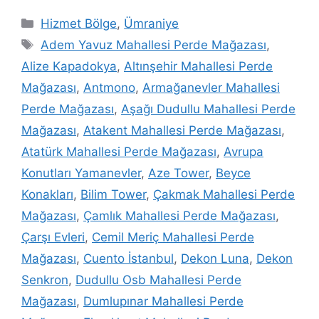
Hizmet Bölge
,
Ümraniye
Adem Yavuz Mahallesi Perde Mağazası
,
Alize Kapadokya
,
Altınşehir Mahallesi Perde
Mağazası
,
Antmono
,
Armağanevler Mahallesi
Perde Mağazası
,
Aşağı Dudullu Mahallesi Perde
Mağazası
,
Atakent Mahallesi Perde Mağazası
,
Atatürk Mahallesi Perde Mağazası
,
Avrupa
Konutları Yamanevler
,
Aze Tower
,
Beyce
Konakları
,
Bilim Tower
,
Çakmak Mahallesi Perde
Mağazası
,
Çamlık Mahallesi Perde Mağazası
,
Çarşı Evleri
,
Cemil Meriç Mahallesi Perde
Mağazası
,
Cuento İstanbul
,
Dekon Luna
,
Dekon
Senkron
,
Dudullu Osb Mahallesi Perde
Mağazası
,
Dumlupınar Mahallesi Perde