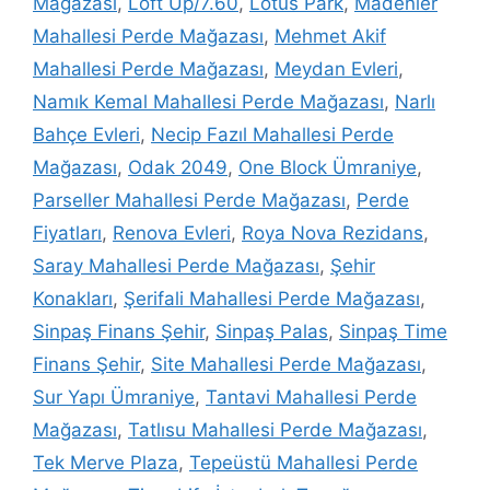
Mağazası
,
Loft Up/7.60
,
Lotus Park
,
Madenler
Mahallesi Perde Mağazası
,
Mehmet Akif
Mahallesi Perde Mağazası
,
Meydan Evleri
,
Namık Kemal Mahallesi Perde Mağazası
,
Narlı
Bahçe Evleri
,
Necip Fazıl Mahallesi Perde
Mağazası
,
Odak 2049
,
One Block Ümraniye
,
Parseller Mahallesi Perde Mağazası
,
Perde
Fiyatları
,
Renova Evleri
,
Roya Nova Rezidans
,
Saray Mahallesi Perde Mağazası
,
Şehir
Konakları
,
Şerifali Mahallesi Perde Mağazası
,
Sinpaş Finans Şehir
,
Sinpaş Palas
,
Sinpaş Time
Finans Şehir
,
Site Mahallesi Perde Mağazası
,
Sur Yapı Ümraniye
,
Tantavi Mahallesi Perde
Mağazası
,
Tatlısu Mahallesi Perde Mağazası
,
Tek Merve Plaza
,
Tepeüstü Mahallesi Perde