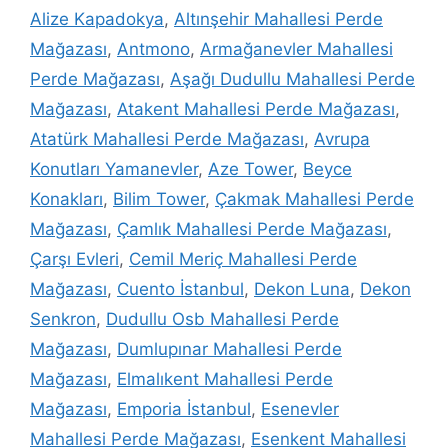
Alize Kapadokya
,
Altınşehir Mahallesi Perde
Mağazası
,
Antmono
,
Armağanevler Mahallesi
Perde Mağazası
,
Aşağı Dudullu Mahallesi Perde
Mağazası
,
Atakent Mahallesi Perde Mağazası
,
Atatürk Mahallesi Perde Mağazası
,
Avrupa
Konutları Yamanevler
,
Aze Tower
,
Beyce
Konakları
,
Bilim Tower
,
Çakmak Mahallesi Perde
Mağazası
,
Çamlık Mahallesi Perde Mağazası
,
Çarşı Evleri
,
Cemil Meriç Mahallesi Perde
Mağazası
,
Cuento İstanbul
,
Dekon Luna
,
Dekon
Senkron
,
Dudullu Osb Mahallesi Perde
Mağazası
,
Dumlupınar Mahallesi Perde
Mağazası
,
Elmalıkent Mahallesi Perde
Mağazası
,
Emporia İstanbul
,
Esenevler
Mahallesi Perde Mağazası
,
Esenkent Mahallesi