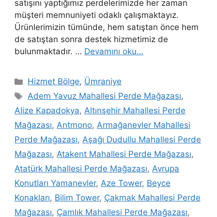
satışını yaptığımız perdelerimizde her zaman
müşteri memnuniyeti odaklı çalışmaktayız.
Ürünlerimizin tümünde, hem satıştan önce hem
de satıştan sonra destek hizmetimiz de
bulunmaktadır. …
Devamını oku…
Hizmet Bölge
,
Ümraniye
Adem Yavuz Mahallesi Perde Mağazası
,
Alize Kapadokya
,
Altınşehir Mahallesi Perde
Mağazası
,
Antmono
,
Armağanevler Mahallesi
Perde Mağazası
,
Aşağı Dudullu Mahallesi Perde
Mağazası
,
Atakent Mahallesi Perde Mağazası
,
Atatürk Mahallesi Perde Mağazası
,
Avrupa
Konutları Yamanevler
,
Aze Tower
,
Beyce
Konakları
,
Bilim Tower
,
Çakmak Mahallesi Perde
Mağazası
,
Çamlık Mahallesi Perde Mağazası
,