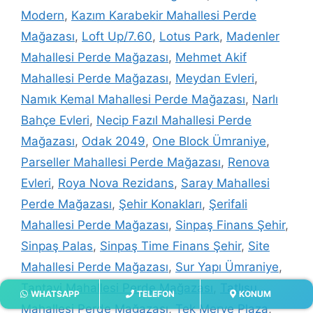
Modern
,
Kazım Karabekir Mahallesi Perde
Mağazası
,
Loft Up/7.60
,
Lotus Park
,
Madenler
Mahallesi Perde Mağazası
,
Mehmet Akif
Mahallesi Perde Mağazası
,
Meydan Evleri
,
Namık Kemal Mahallesi Perde Mağazası
,
Narlı
Bahçe Evleri
,
Necip Fazıl Mahallesi Perde
Mağazası
,
Odak 2049
,
One Block Ümraniye
,
Parseller Mahallesi Perde Mağazası
,
Renova
Evleri
,
Roya Nova Rezidans
,
Saray Mahallesi
Perde Mağazası
,
Şehir Konakları
,
Şerifali
Mahallesi Perde Mağazası
,
Sinpaş Finans Şehir
,
Sinpaş Palas
,
Sinpaş Time Finans Şehir
,
Site
Mahallesi Perde Mağazası
,
Sur Yapı Ümraniye
,
Tantavi Mahallesi Perde Mağazası
,
Tatlısu
WHATSAPP
TELEFON
KONUM
Mahallesi Perde Mağazası
,
Tek Merve Plaza
,