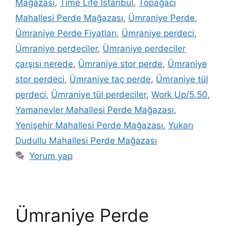
Mağazası
,
Time Life İstanbul
,
Topağacı
Mahallesi Perde Mağazası
,
Ümraniye Perde
,
Ümraniye Perde Fiyatları
,
Ümraniye perdeci
,
Ümraniye perdeciler
,
Ümraniye perdeciler
çarşısı nerede
,
Ümraniye stor perde
,
Ümraniye
stor perdeci
,
Ümraniye taç perde
,
Ümraniye tül
perdeci
,
Ümraniye tül perdeciler
,
Work Up/5.50
,
Yamanevler Mahallesi Perde Mağazası
,
Yenişehir Mahallesi Perde Mağazası
,
Yukarı
Dudullu Mahallesi Perde Mağazası
Yorum yap
Ümraniye Perde