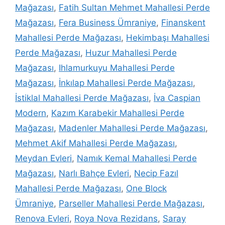
Mağazası
,
Fatih Sultan Mehmet Mahallesi Perde
Mağazası
,
Fera Business Ümraniye
,
Finanskent
Mahallesi Perde Mağazası
,
Hekimbaşı Mahallesi
Perde Mağazası
,
Huzur Mahallesi Perde
Mağazası
,
Ihlamurkuyu Mahallesi Perde
Mağazası
,
İnkılap Mahallesi Perde Mağazası
,
İstiklal Mahallesi Perde Mağazası
,
İva Caspian
Modern
,
Kazım Karabekir Mahallesi Perde
Mağazası
,
Madenler Mahallesi Perde Mağazası
,
Mehmet Akif Mahallesi Perde Mağazası
,
Meydan Evleri
,
Namık Kemal Mahallesi Perde
Mağazası
,
Narlı Bahçe Evleri
,
Necip Fazıl
Mahallesi Perde Mağazası
,
One Block
Ümraniye
,
Parseller Mahallesi Perde Mağazası
,
Renova Evleri
,
Roya Nova Rezidans
,
Saray