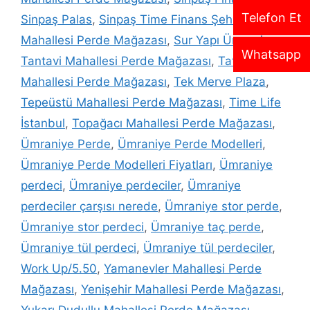
Telefon Et
Sinpaş Palas
,
Sinpaş Time Finans Şehir
,
Site
Mahallesi Perde Mağazası
,
Sur Yapı Ümraniye
,
Whatsapp
Tantavi Mahallesi Perde Mağazası
,
Tatlısu
Mahallesi Perde Mağazası
,
Tek Merve Plaza
,
Tepeüstü Mahallesi Perde Mağazası
,
Time Life
İstanbul
,
Topağacı Mahallesi Perde Mağazası
,
Ümraniye Perde
,
Ümraniye Perde Modelleri
,
Ümraniye Perde Modelleri Fiyatları
,
Ümraniye
perdeci
,
Ümraniye perdeciler
,
Ümraniye
perdeciler çarşısı nerede
,
Ümraniye stor perde
,
Ümraniye stor perdeci
,
Ümraniye taç perde
,
Ümraniye tül perdeci
,
Ümraniye tül perdeciler
,
Work Up/5.50
,
Yamanevler Mahallesi Perde
Mağazası
,
Yenişehir Mahallesi Perde Mağazası
,
Yukarı Dudullu Mahallesi Perde Mağazası