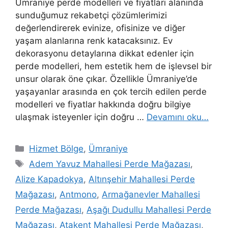
Ümraniye perde modelleri ve fiyatları alanında
sunduğumuz rekabetçi çözümlerimizi
değerlendirerek evinize, ofisinize ve diğer
yaşam alanlarına renk katacaksınız. Ev
dekorasyonu detaylarına dikkat edenler için
perde modelleri, hem estetik hem de işlevsel bir
unsur olarak öne çıkar. Özellikle Ümraniye’de
yaşayanlar arasında en çok tercih edilen perde
modelleri ve fiyatlar hakkında doğru bilgiye
ulaşmak isteyenler için doğru …
Devamını oku…
Hizmet Bölge
,
Ümraniye
Adem Yavuz Mahallesi Perde Mağazası
,
Alize Kapadokya
,
Altınşehir Mahallesi Perde
Mağazası
,
Antmono
,
Armağanevler Mahallesi
Perde Mağazası
,
Aşağı Dudullu Mahallesi Perde
Mağazası
,
Atakent Mahallesi Perde Mağazası
,