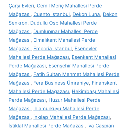
Çarşı Evleri
,
Cemil Meriç Mahallesi Perde
Mağazası
,
Cuento İstanbul
,
Dekon Luna
,
Dekon
Senkron
,
Dudullu Osb Mahallesi Perde
Mağazası
,
Dumlupınar Mahallesi Perde
Mağazası
,
Elmalıkent Mahallesi Perde
Mağazası
,
Emporia İstanbul
,
Esenevler
Mahallesi Perde Mağazası
,
Esenkent Mahallesi
Perde Mağazası
,
Esenşehir Mahallesi Perde
Mağazası
,
Fatih Sultan Mehmet Mahallesi Perde
Mağazası
,
Fera Business Ümraniye
,
Finanskent
Mahallesi Perde Mağazası
,
Hekimbaşı Mahallesi
Perde Mağazası
,
Huzur Mahallesi Perde
Mağazası
,
Ihlamurkuyu Mahallesi Perde
Mağazası
,
İnkılap Mahallesi Perde Mağazası
,
İstiklal Mahallesi Perde Mağazası
,
İva Caspian