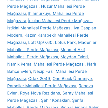
Perde Mağazası
,
Huzur Mahallesi Perde
Mağazası
,
Ihlamurkuyu Mahallesi Perde
Mağazası
,
İnkılap Mahallesi Perde Mağazası
,
İstiklal Mahallesi Perde Mağazası
,
İva Caspian
Modern
,
Kazım Karabekir Mahallesi Perde
Mağazası
,
Loft Up/7.60
,
Lotus Park
,
Madenler
Mahallesi Perde Mağazası
,
Mehmet Akif
Mahallesi Perde Mağazası
,
Meydan Evleri
,
Namık Kemal Mahallesi Perde Mağazası
,
Narlı
Bahçe Evleri
,
Necip Fazıl Mahallesi Perde
Mağazası
,
Odak 2049
,
One Block Ümraniye
,
Parseller Mahallesi Perde Mağazası
,
Renova
Evleri
,
Roya Nova Rezidans
,
Saray Mahallesi
Perde Mağazası
,
Şehir Konakları
,
Şerifali
Mahallesi Perde Mağazası
,
Sinpaş Finans Şehir
,