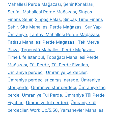
Mahallesi Perde Mağazası
,
Şehir Konakları
,
Şerifali Mahallesi Perde Mağazası
,
Sinpaş
Finans Şehir
,
Sinpaş Palas
,
Sinpaş Time Finans
Şehir
,
Site Mahallesi Perde Mağazası
,
Sur Yapı
Ümraniye
,
Tantavi Mahallesi Perde Mağazası
,
Tatlısu Mahallesi Perde Mağazası
,
Tek Merve
Plaza
,
Tepeüstü Mahallesi Perde Mağazası
,
Time Life İstanbul
,
Topağacı Mahallesi Perde
Mağazası
,
Tül Perde
,
Tül Perde Fiyatları
,
Ümraniye perdeci
,
Ümraniye perdeciler
,
Ümraniye perdeciler çarşısı nerede
,
Ümraniye
stor perde
,
Ümraniye stor perdeci
,
Ümraniye taç
perde
,
Ümraniye Tül Perde
,
Ümraniye Tül Perde
Fiyatları
,
Ümraniye tül perdeci
,
Ümraniye tül
perdeciler
,
Work Up/5.50
,
Yamanevler Mahallesi