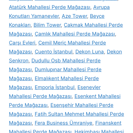
Atatürk Mahallesi Perde Mağazası
,
Avrupa
Konutları Yamanevler
,
Aze Tower
,
Beyce
Konakları
,
Bilim Tower
,
Çakmak Mahallesi Perde
Mağazası
,
Çamlık Mahallesi Perde Mağazası
,
Çarşı Evleri
,
Cemil Meriç Mahallesi Perde
Mağazası
,
Cuento İstanbul
,
Dekon Luna
,
Dekon
Senkron
,
Dudullu Osb Mahallesi Perde
Mağazası
,
Dumlupınar Mahallesi Perde
Mağazası
,
Elmalıkent Mahallesi Perde
Mağazası
,
Emporia İstanbul
,
Esenevler
Mahallesi Perde Mağazası
,
Esenkent Mahallesi
Perde Mağazası
,
Esenşehir Mahallesi Perde
Mağazası
,
Fatih Sultan Mehmet Mahallesi Perde
Mağazası
,
Fera Business Ümraniye
,
Finanskent
Mahallesi Perde Mağazası
,
Hekimbaşı Mahallesi