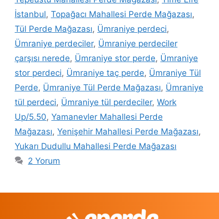
İstanbul
,
Topağacı Mahallesi Perde Mağazası
,
Tül Perde Mağazası
,
Ümraniye perdeci
,
Ümraniye perdeciler
,
Ümraniye perdeciler
çarşısı nerede
,
Ümraniye stor perde
,
Ümraniye
stor perdeci
,
Ümraniye taç perde
,
Ümraniye Tül
Perde
,
Ümraniye Tül Perde Mağazası
,
Ümraniye
tül perdeci
,
Ümraniye tül perdeciler
,
Work
Up/5.50
,
Yamanevler Mahallesi Perde
Mağazası
,
Yenişehir Mahallesi Perde Mağazası
,
Yukarı Dudullu Mahallesi Perde Mağazası
2 Yorum