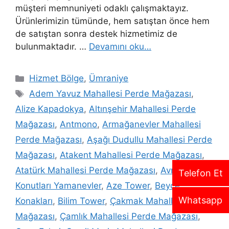
müşteri memnuniyeti odaklı çalışmaktayız.
Ürünlerimizin tümünde, hem satıştan önce hem
de satıştan sonra destek hizmetimiz de
bulunmaktadır. …
Devamını oku…
Hizmet Bölge
,
Ümraniye
Adem Yavuz Mahallesi Perde Mağazası
,
Alize Kapadokya
,
Altınşehir Mahallesi Perde
Mağazası
,
Antmono
,
Armağanevler Mahallesi
Perde Mağazası
,
Aşağı Dudullu Mahallesi Perde
Mağazası
,
Atakent Mahallesi Perde Mağazası
,
Atatürk Mahallesi Perde Mağazası
,
Avrupa
Telefon Et
Konutları Yamanevler
,
Aze Tower
,
Beyce
Whatsapp
Konakları
,
Bilim Tower
,
Çakmak Mahallesi Perde
Mağazası
,
Çamlık Mahallesi Perde Mağazası
,