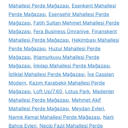
Mahallesi Perde Mağazası
,
Esenkent Mahallesi
Perde Mağazası
,
Esenşehir Mahallesi Perde
Mağazası
,
Fatih Sultan Mehmet Mahallesi Perde
Mağazası
,
Fera Business Ümraniye
,
Finanskent
Mahallesi Perde Mağazası
,
Hekimbaşı Mahallesi
Perde Mağazası
,
Huzur Mahallesi Perde
Mağazası
,
Ihlamurkuyu Mahallesi Perde
Mağazası
,
İnkılap Mahallesi Perde Mağazası
,
İstiklal Mahallesi Perde Mağazası
,
İva Caspian
Modern
,
Kazım Karabekir Mahallesi Perde
Mağazası
,
Loft Up/7.60
,
Lotus Park
,
Madenler
Mahallesi Perde Mağazası
,
Mehmet Akif
Mahallesi Perde Mağazası
,
Meydan Evleri
,
Namık Kemal Mahallesi Perde Mağazası
,
Narlı
Bahçe Evleri
,
Necip Fazıl Mahallesi Perde