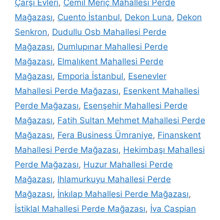
Çarşı Evleri
,
Cemil Meriç Mahallesi Perde
Mağazası
,
Cuento İstanbul
,
Dekon Luna
,
Dekon
Senkron
,
Dudullu Osb Mahallesi Perde
Mağazası
,
Dumlupınar Mahallesi Perde
Mağazası
,
Elmalıkent Mahallesi Perde
Mağazası
,
Emporia İstanbul
,
Esenevler
Mahallesi Perde Mağazası
,
Esenkent Mahallesi
Perde Mağazası
,
Esenşehir Mahallesi Perde
Mağazası
,
Fatih Sultan Mehmet Mahallesi Perde
Mağazası
,
Fera Business Ümraniye
,
Finanskent
Mahallesi Perde Mağazası
,
Hekimbaşı Mahallesi
Perde Mağazası
,
Huzur Mahallesi Perde
Mağazası
,
Ihlamurkuyu Mahallesi Perde
Mağazası
,
İnkılap Mahallesi Perde Mağazası
,
İstiklal Mahallesi Perde Mağazası
,
İva Caspian