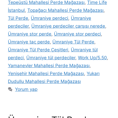
Tepeüstü Mahallesi Perde Mağazası
,
Time Life
İstanbul
,
Topağacı Mahallesi Perde Mağazası
,
Tül Perde
,
Ümraniye perdeci
,
Ümraniye
perdeciler
,
Ümraniye perdeciler çarşısı nerede
,
Ümraniye stor perde
,
Ümraniye stor perdeci
,
Ümraniye taç perde
,
Ümraniye Tül Perde
,
Ümraniye Tül Perde Çeşitleri
,
Ümraniye tül
perdeci
,
Ümraniye tül perdeciler
,
Work Up/5.50
,
Yamanevler Mahallesi Perde Mağazası
,
Yenişehir Mahallesi Perde Mağazası
,
Yukarı
Dudullu Mahallesi Perde Mağazası
Yorum yap