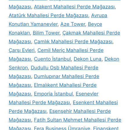
Mağazası
,
Atakent Mahallesi Perde Mağazası
,
Atatürk Mahallesi Perde Mağazası
,
Avrupa
Konutları Yamanevler
,
Aze Tower
,
Beyce
Konakları
,
Bilim Tower
,
Çakmak Mahallesi Perde
Mağazası
,
Çamlık Mahallesi Perde Mağazası
,
Çarşı Evleri
,
Cemil Meriç Mahallesi Perde
Mağazası
,
Cuento İstanbul
,
Dekon Luna
,
Dekon
Senkron
,
Dudullu Osb Mahallesi Perde
Mağazası
,
Dumlupınar Mahallesi Perde
Mağazası
,
Elmalıkent Mahallesi Perde
Mağazası
,
Emporia İstanbul
,
Esenevler
Mahallesi Perde Mağazası
,
Esenkent Mahallesi
Perde Mağazası
,
Esenşehir Mahallesi Perde
Mağazası
,
Fatih Sultan Mehmet Mahallesi Perde
Mağazası
,
Fera Business Ümraniye
,
Finanskent