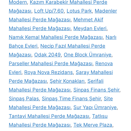
Modern
,
Kazım Karabekir Mahallesi Perde
Mağazası
,
Loft Up/7.60
,
Lotus Park
,
Madenler
Mahallesi Perde Mağazası
,
Mehmet Akif
Mahallesi Perde Mağazası
,
Meydan Evleri
,
Namık Kemal Mahallesi Perde Mağazası
,
Narlı
Bahçe Evleri
,
Necip Fazıl Mahallesi Perde
Mağazası
,
Odak 2049
,
One Block Ümraniye
,
Parseller Mahallesi Perde Mağazası
,
Renova
Evleri
,
Roya Nova Rezidans
,
Saray Mahallesi
Perde Mağazası
,
Şehir Konakları
,
Şerifali
Mahallesi Perde Mağazası
,
Sinpaş Finans Şehir
,
Sinpaş Palas
,
Sinpaş Time Finans Şehir
,
Site
Mahallesi Perde Mağazası
,
Sur Yapı Ümraniye
,
Tantavi Mahallesi Perde Mağazası
,
Tatlısu
Mahallesi Perde Mağazası
,
Tek Merve Plaza
,