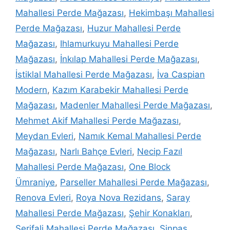
Mahallesi Perde Mağazası
,
Hekimbaşı Mahallesi
Perde Mağazası
,
Huzur Mahallesi Perde
Mağazası
,
Ihlamurkuyu Mahallesi Perde
Mağazası
,
İnkılap Mahallesi Perde Mağazası
,
İstiklal Mahallesi Perde Mağazası
,
İva Caspian
Modern
,
Kazım Karabekir Mahallesi Perde
Mağazası
,
Madenler Mahallesi Perde Mağazası
,
Mehmet Akif Mahallesi Perde Mağazası
,
Meydan Evleri
,
Namık Kemal Mahallesi Perde
Mağazası
,
Narlı Bahçe Evleri
,
Necip Fazıl
Mahallesi Perde Mağazası
,
One Block
Ümraniye
,
Parseller Mahallesi Perde Mağazası
,
Renova Evleri
,
Roya Nova Rezidans
,
Saray
Mahallesi Perde Mağazası
,
Şehir Konakları
,
Şerifali Mahallesi Perde Mağazası
,
Sinpaş