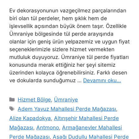
Ev dekorasyonunun vazgeçilmez parçalarından
biri olan tül perdeler, hem şıklık hem de
işlevsellik açısından büyük önem taşır. Özellikle
Ümraniye bölgesinde tül perde arayışında
olanlar için geniş ürün yelpazemiz ve uygun fiyat
seçeneklerimizle sizlere hizmet vermekten
mutluluk duyuyoruz. Ümraniye tül perde fiyatları
konusunda merak ettiğiniz her şeyi sitemiz
üzerinden kolayca öğrenebilirsiniz. Farklı desen
ve dokularda sunduğumuz …
Devamını oku…
Hizmet Bölge
,
Ümraniye
Adem Yavuz Mahallesi Perde Mağazası
,
Alize Kapadokya
,
Altınşehir Mahallesi Perde
Mağazası
,
Antmono
,
Armağanevler Mahallesi
Perde Mağazası
,
Aşağı Dudullu Mahallesi Perde