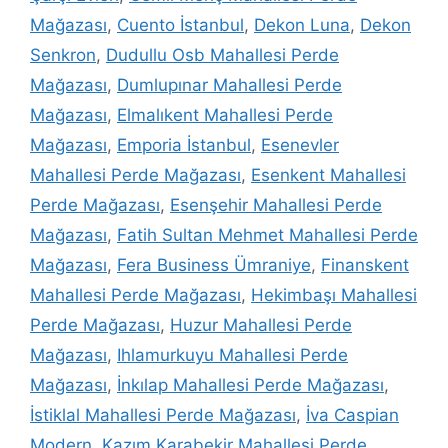
Mağazası
,
Cuento İstanbul
,
Dekon Luna
,
Dekon
Senkron
,
Dudullu Osb Mahallesi Perde
Mağazası
,
Dumlupınar Mahallesi Perde
Mağazası
,
Elmalıkent Mahallesi Perde
Mağazası
,
Emporia İstanbul
,
Esenevler
Mahallesi Perde Mağazası
,
Esenkent Mahallesi
Perde Mağazası
,
Esenşehir Mahallesi Perde
Mağazası
,
Fatih Sultan Mehmet Mahallesi Perde
Mağazası
,
Fera Business Ümraniye
,
Finanskent
Mahallesi Perde Mağazası
,
Hekimbaşı Mahallesi
Perde Mağazası
,
Huzur Mahallesi Perde
Mağazası
,
Ihlamurkuyu Mahallesi Perde
Mağazası
,
İnkılap Mahallesi Perde Mağazası
,
İstiklal Mahallesi Perde Mağazası
,
İva Caspian
Modern
,
Kazım Karabekir Mahallesi Perde