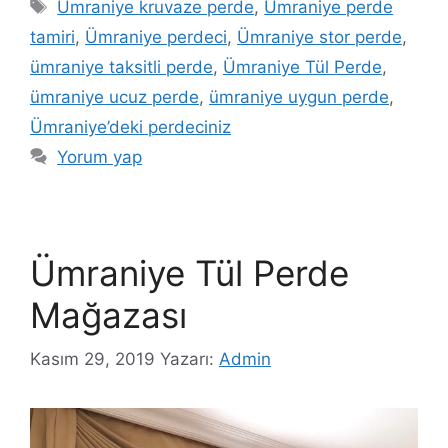
Ümraniye kruvaze perde
,
Ümraniye perde
tamiri
,
Ümraniye perdeci
,
Ümraniye stor perde
,
ümraniye taksitli perde
,
Ümraniye Tül Perde
,
ümraniye ucuz perde
,
ümraniye uygun perde
,
Ümraniye’deki perdeciniz
Yorum yap
Ümraniye Tül Perde
Mağazası
Kasım 29, 2019
Yazarı:
Admin