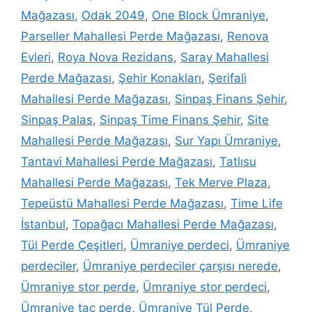
Mağazası
,
Odak 2049
,
One Block Ümraniye
,
Parseller Mahallesi Perde Mağazası
,
Renova
Evleri
,
Roya Nova Rezidans
,
Saray Mahallesi
Perde Mağazası
,
Şehir Konakları
,
Şerifali
Mahallesi Perde Mağazası
,
Sinpaş Finans Şehir
,
Sinpaş Palas
,
Sinpaş Time Finans Şehir
,
Site
Mahallesi Perde Mağazası
,
Sur Yapı Ümraniye
,
Tantavi Mahallesi Perde Mağazası
,
Tatlısu
Mahallesi Perde Mağazası
,
Tek Merve Plaza
,
Tepeüstü Mahallesi Perde Mağazası
,
Time Life
İstanbul
,
Topağacı Mahallesi Perde Mağazası
,
Tül Perde Çeşitleri
,
Ümraniye perdeci
,
Ümraniye
perdeciler
,
Ümraniye perdeciler çarşısı nerede
,
Ümraniye stor perde
,
Ümraniye stor perdeci
,
Ümraniye taç perde
,
Ümraniye Tül Perde
,