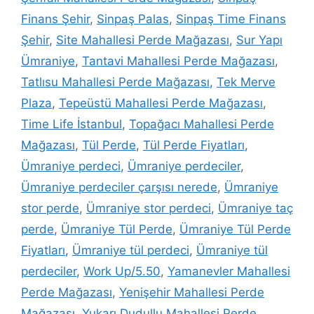
Finans Şehir
,
Sinpaş Palas
,
Sinpaş Time Finans
Şehir
,
Site Mahallesi Perde Mağazası
,
Sur Yapı
Ümraniye
,
Tantavi Mahallesi Perde Mağazası
,
Tatlısu Mahallesi Perde Mağazası
,
Tek Merve
Plaza
,
Tepeüstü Mahallesi Perde Mağazası
,
Time Life İstanbul
,
Topağacı Mahallesi Perde
Mağazası
,
Tül Perde
,
Tül Perde Fiyatları
,
Ümraniye perdeci
,
Ümraniye perdeciler
,
Ümraniye perdeciler çarşısı nerede
,
Ümraniye
stor perde
,
Ümraniye stor perdeci
,
Ümraniye taç
perde
,
Ümraniye Tül Perde
,
Ümraniye Tül Perde
Fiyatları
,
Ümraniye tül perdeci
,
Ümraniye tül
perdeciler
,
Work Up/5.50
,
Yamanevler Mahallesi
Perde Mağazası
,
Yenişehir Mahallesi Perde
Mağazası
,
Yukarı Dudullu Mahallesi Perde