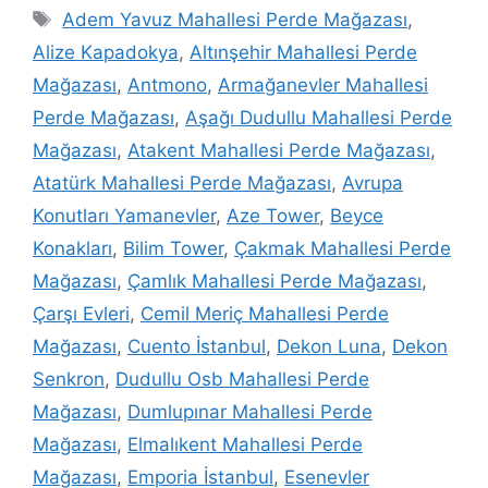
Adem Yavuz Mahallesi Perde Mağazası
,
Alize Kapadokya
,
Altınşehir Mahallesi Perde
Mağazası
,
Antmono
,
Armağanevler Mahallesi
Perde Mağazası
,
Aşağı Dudullu Mahallesi Perde
Mağazası
,
Atakent Mahallesi Perde Mağazası
,
Atatürk Mahallesi Perde Mağazası
,
Avrupa
Konutları Yamanevler
,
Aze Tower
,
Beyce
Konakları
,
Bilim Tower
,
Çakmak Mahallesi Perde
Mağazası
,
Çamlık Mahallesi Perde Mağazası
,
Çarşı Evleri
,
Cemil Meriç Mahallesi Perde
Mağazası
,
Cuento İstanbul
,
Dekon Luna
,
Dekon
Senkron
,
Dudullu Osb Mahallesi Perde
Mağazası
,
Dumlupınar Mahallesi Perde
Mağazası
,
Elmalıkent Mahallesi Perde
Mağazası
,
Emporia İstanbul
,
Esenevler