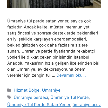
Ümraniye tül perde satan yerler, sayıca çok
fazladır. Ancak kalite, müşteri memnuniyeti,
satış öncesi ve sonrası desteklerde beklentileri
en iyi şekilde karşılayan eperdemodelleri,
beklediğinizden çok daha fazlasını sizlere
sunan, Ümraniye perde fiyatlarında rekabetçi
yönleri ile dikkat çeken bir isimdir. İstanbul
Anadolu Yakası’nın hızla gelişen ilçelerinden biri
olan Ümraniye, ev dekorasyonuna önem
verenler için zengin tül …
Devamını oku…
Hizmet Bölge
,
Ümraniye
Ümraniye perdeci
,
Ümraniye Tül Perde
,
Ümraniye Tül Perde Satan Yerler
,
ümraniye ucuz