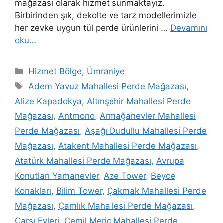
mağazası olarak hizmet sunmaktayız.
Birbirinden şık, dekolte ve tarz modellerimizle
her zevke uygun tül perde ürünlerini …
Devamını
oku…
Hizmet Bölge
,
Ümraniye
Adem Yavuz Mahallesi Perde Mağazası
,
Alize Kapadokya
,
Altınşehir Mahallesi Perde
Mağazası
,
Antmono
,
Armağanevler Mahallesi
Perde Mağazası
,
Aşağı Dudullu Mahallesi Perde
Mağazası
,
Atakent Mahallesi Perde Mağazası
,
Atatürk Mahallesi Perde Mağazası
,
Avrupa
Konutları Yamanevler
,
Aze Tower
,
Beyce
Konakları
,
Bilim Tower
,
Çakmak Mahallesi Perde
Mağazası
,
Çamlık Mahallesi Perde Mağazası
,
Çarşı Evleri
,
Cemil Meriç Mahallesi Perde