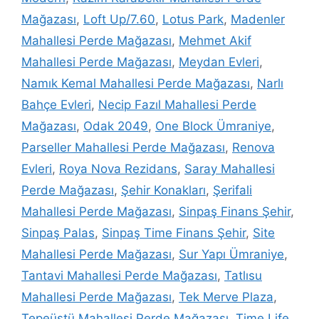
Mağazası
,
Loft Up/7.60
,
Lotus Park
,
Madenler
Mahallesi Perde Mağazası
,
Mehmet Akif
Mahallesi Perde Mağazası
,
Meydan Evleri
,
Namık Kemal Mahallesi Perde Mağazası
,
Narlı
Bahçe Evleri
,
Necip Fazıl Mahallesi Perde
Mağazası
,
Odak 2049
,
One Block Ümraniye
,
Parseller Mahallesi Perde Mağazası
,
Renova
Evleri
,
Roya Nova Rezidans
,
Saray Mahallesi
Perde Mağazası
,
Şehir Konakları
,
Şerifali
Mahallesi Perde Mağazası
,
Sinpaş Finans Şehir
,
Sinpaş Palas
,
Sinpaş Time Finans Şehir
,
Site
Mahallesi Perde Mağazası
,
Sur Yapı Ümraniye
,
Tantavi Mahallesi Perde Mağazası
,
Tatlısu
Mahallesi Perde Mağazası
,
Tek Merve Plaza
,
Tepeüstü Mahallesi Perde Mağazası
,
Time Life