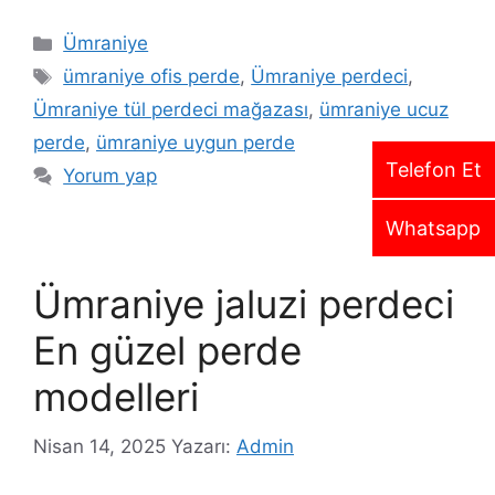
Ümraniye
ümraniye ofis perde
,
Ümraniye perdeci
,
Ümraniye tül perdeci mağazası
,
ümraniye ucuz
perde
,
ümraniye uygun perde
Telefon Et
Yorum yap
Whatsapp
Ümraniye jaluzi perdeci
En güzel perde
modelleri
Nisan 14, 2025
Yazarı:
Admin