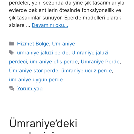
perdeler, yeni sezonda da yine şık tasarımlarıyla
evlerde beklentilerin ötesinde fonksiyonellik ve
şık tasarımlar sunuyor. Eperde modelleri olarak
sizlere …
Devamını oku…
Hizmet Bölge
,
Ümraniye
ümraniye jaluzi perde
,
Ümraniye jaluzi
perdeci
,
ümraniye ofis perde
,
Ümraniye Perde
,
Ümraniye stor perde
,
ümraniye ucuz perde
,
ümraniye uygun perde
Yorum yap
Ümraniye’deki