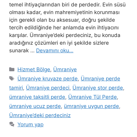
temel ihtiyaçlarından biri de perdedir. Evin süsü
olması kadar, evin mahremiyetinin korunması
için gerekli olan bu aksesuar, doğru şekilde
tercih edildiğinde her anlamda evin ihtiyacını
karşılar. Ümraniye’deki perdeciniz, bu konuda
aradığınız çözümleri en iyi şekilde sizlere
sunarak …
Devamını oku…
Hizmet Bölge
,
Ümraniye
Ümraniye kruvaze perde
,
Ümraniye perde
tamiri
,
Ümraniye perdeci
,
Ümraniye stor perde
,
ümraniye taksitli perde
,
Ümraniye Tül Perde
,
ümraniye ucuz perde
,
ümraniye uygun perde
,
Ümraniye’deki perdeciniz
Yorum yap