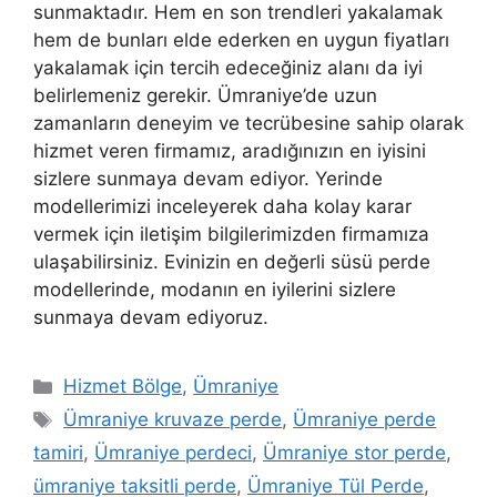
sunmaktadır. Hem en son trendleri yakalamak
hem de bunları elde ederken en uygun fiyatları
yakalamak için tercih edeceğiniz alanı da iyi
belirlemeniz gerekir. Ümraniye’de uzun
zamanların deneyim ve tecrübesine sahip olarak
hizmet veren firmamız, aradığınızın en iyisini
sizlere sunmaya devam ediyor. Yerinde
modellerimizi inceleyerek daha kolay karar
vermek için iletişim bilgilerimizden firmamıza
ulaşabilirsiniz. Evinizin en değerli süsü perde
modellerinde, modanın en iyilerini sizlere
sunmaya devam ediyoruz.
Hizmet Bölge
,
Ümraniye
Ümraniye kruvaze perde
,
Ümraniye perde
tamiri
,
Ümraniye perdeci
,
Ümraniye stor perde
,
ümraniye taksitli perde
,
Ümraniye Tül Perde
,