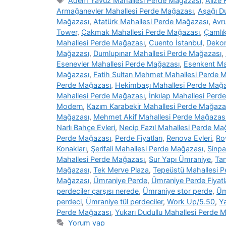
Adem Yavuz Mahallesi Perde Mağazası
,
Alize
Armağanevler Mahallesi Perde Mağazası
,
Aşağı D
Mağazası
,
Atatürk Mahallesi Perde Mağazası
,
Avr
Tower
,
Çakmak Mahallesi Perde Mağazası
,
Çamlık
Mahallesi Perde Mağazası
,
Cuento İstanbul
,
Deko
Mağazası
,
Dumlupınar Mahallesi Perde Mağazası
,
Esenevler Mahallesi Perde Mağazası
,
Esenkent Ma
Mağazası
,
Fatih Sultan Mehmet Mahallesi Perde 
Perde Mağazası
,
Hekimbaşı Mahallesi Perde Mağ
Mahallesi Perde Mağazası
,
İnkılap Mahallesi Perd
Modern
,
Kazım Karabekir Mahallesi Perde Mağaza
Mağazası
,
Mehmet Akif Mahallesi Perde Mağazas
Narlı Bahçe Evleri
,
Necip Fazıl Mahallesi Perde Ma
Perde Mağazası
,
Perde Fiyatları
,
Renova Evleri
,
Ro
Konakları
,
Şerifali Mahallesi Perde Mağazası
,
Sinpa
Mahallesi Perde Mağazası
,
Sur Yapı Ümraniye
,
Tan
Mağazası
,
Tek Merve Plaza
,
Tepeüstü Mahallesi 
Mağazası
,
Ümraniye Perde
,
Ümraniye Perde Fiyatl
perdeciler çarşısı nerede
,
Ümraniye stor perde
,
Üm
perdeci
,
Ümraniye tül perdeciler
,
Work Up/5.50
,
Y
Perde Mağazası
,
Yukarı Dudullu Mahallesi Perde 
Yorum yap