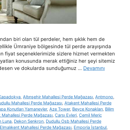
dan biri olan tül perdeler, hem şıklık hem de
ellikle Ümraniye bölgesinde tül perde arayışında
un fiyat seçeneklerimizle sizlere hizmet vermekten
yatları konusunda merak ettiğiniz her şeyi sitemiz
klı desen ve dokularda sunduğumuz …
Devamını
 Kapadokya
,
Altınşehir Mahallesi Perde Mağazası
,
Antmono
,
udullu Mahallesi Perde Mağazası
,
Atakent Mahallesi Perde
upa Konutları Yamanevler
,
Aze Tower
,
Beyce Konakları
,
Bilim
 Mahallesi Perde Mağazası
,
Çarşı Evleri
,
Cemil Meriç
n Luna
,
Dekon Senkron
,
Dudullu Osb Mahallesi Perde
Elmalıkent Mahallesi Perde Mağazası
,
Emporia İstanbul
,