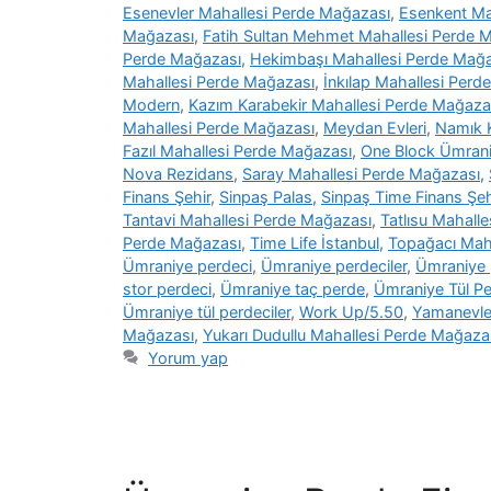
Esenevler Mahallesi Perde Mağazası
,
Esenkent Ma
Mağazası
,
Fatih Sultan Mehmet Mahallesi Perde 
Perde Mağazası
,
Hekimbaşı Mahallesi Perde Mağ
Mahallesi Perde Mağazası
,
İnkılap Mahallesi Perd
Modern
,
Kazım Karabekir Mahallesi Perde Mağaza
Mahallesi Perde Mağazası
,
Meydan Evleri
,
Namık 
Fazıl Mahallesi Perde Mağazası
,
One Block Ümran
Nova Rezidans
,
Saray Mahallesi Perde Mağazası
,
Finans Şehir
,
Sinpaş Palas
,
Sinpaş Time Finans Şeh
Tantavi Mahallesi Perde Mağazası
,
Tatlısu Mahall
Perde Mağazası
,
Time Life İstanbul
,
Topağacı Mah
Ümraniye perdeci
,
Ümraniye perdeciler
,
Ümraniye p
stor perdeci
,
Ümraniye taç perde
,
Ümraniye Tül P
Ümraniye tül perdeciler
,
Work Up/5.50
,
Yamanevle
Mağazası
,
Yukarı Dudullu Mahallesi Perde Mağaza
Yorum yap