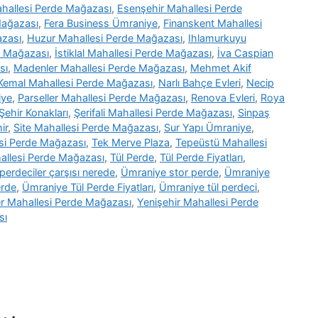
hallesi Perde Mağazası
,
Esenşehir Mahallesi Perde
Mağazası
,
Fera Business Ümraniye
,
Finanskent Mahallesi
azası
,
Huzur Mahallesi Perde Mağazası
,
Ihlamurkuyu
e Mağazası
,
İstiklal Mahallesi Perde Mağazası
,
İva Caspian
sı
,
Madenler Mahallesi Perde Mağazası
,
Mehmet Akif
Kemal Mahallesi Perde Mağazası
,
Narlı Bahçe Evleri
,
Necip
iye
,
Parseller Mahallesi Perde Mağazası
,
Renova Evleri
,
Roya
Şehir Konakları
,
Şerifali Mahallesi Perde Mağazası
,
Sinpaş
ir
,
Site Mahallesi Perde Mağazası
,
Sur Yapı Ümraniye
,
esi Perde Mağazası
,
Tek Merve Plaza
,
Tepeüstü Mahallesi
allesi Perde Mağazası
,
Tül Perde
,
Tül Perde Fiyatları
,
erdeciler çarşısı nerede
,
Ümraniye stor perde
,
Ümraniye
erde
,
Ümraniye Tül Perde Fiyatları
,
Ümraniye tül perdeci
,
r Mahallesi Perde Mağazası
,
Yenişehir Mahallesi Perde
sı