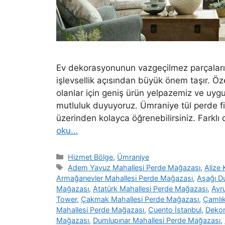
Ev dekorasyonunun vazgeçilmez parçaların
işlevsellik açısından büyük önem taşır. Öz
olanlar için geniş ürün yelpazemiz ve uyg
mutluluk duyuyoruz. Ümraniye tül perde fi
üzerinden kolayca öğrenebilirsiniz. Far
oku…
Hizmet Bölge
,
Ümraniye
Adem Yavuz Mahallesi Perde Mağazası
,
Alize
Armağanevler Mahallesi Perde Mağazası
,
Aşağı D
Mağazası
,
Atatürk Mahallesi Perde Mağazası
,
Avr
Tower
,
Çakmak Mahallesi Perde Mağazası
,
Çamlık
Mahallesi Perde Mağazası
,
Cuento İstanbul
,
Deko
Mağazası
,
Dumlupınar Mahallesi Perde Mağazası
,