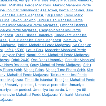
 Kapadokya
,
Altınşehir Mahallesi Perde Mağazası
,
Antmono
,
udullu Mahallesi Perde Mağazası
,
Atakent Mahallesi Perde
upa Konutları Yamanevler
,
Aze Tower
,
Beyce Konakları
,
Bilim
 Mahallesi Perde Mağazası
,
Çarşı Evleri
,
Cemil Meriç
n Luna
,
Dekon Senkron
,
Dudullu Osb Mahallesi Perde
Elmalıkent Mahallesi Perde Mağazası
,
Emporia İstanbul
,
hallesi Perde Mağazası
,
Esenşehir Mahallesi Perde
Mağazası
,
Fera Business Ümraniye
,
Finanskent Mahallesi
azası
,
Huzur Mahallesi Perde Mağazası
,
Ihlamurkuyu
e Mağazası
,
İstiklal Mahallesi Perde Mağazası
,
İva Caspian
sı
,
Loft Up/7.60
,
Lotus Park
,
Madenler Mahallesi Perde
ı
,
Meydan Evleri
,
Namık Kemal Mahallesi Perde Mağazası
,
ğazası
,
Odak 2049
,
One Block Ümraniye
,
Parseller Mahallesi
ya Nova Rezidans
,
Saray Mahallesi Perde Mağazası
,
Şehir
ş Finans Şehir
,
Sinpaş Palas
,
Sinpaş Time Finans Şehir
,
Site
tavi Mahallesi Perde Mağazası
,
Tatlısu Mahallesi Perde
Perde Mağazası
,
Time Life İstanbul
,
Topağacı Mahallesi Perde
arı
,
Ümraniye perdeci
,
Ümraniye perdeciler
,
Ümraniye
raniye stor perdeci
,
Ümraniye taç perde
,
Ümraniye tül
amanevler Mahallesi Perde Mağazası
,
Yenişehir Mahallesi
Mağazası