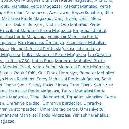
 Kapadokya
,
Altınşehir Mahallesi Perde Mağazası
,
Antmono
,
udullu Mahallesi Perde Mağazası
,
Atakent Mahallesi Perde
upa Konutları Yamanevler
,
Aze Tower
,
Beyce Konakları
,
Bilim
 Mahallesi Perde Mağazası
,
Çarşı Evleri
,
Cemil Meriç
n Luna
,
Dekon Senkron
,
Dudullu Osb Mahallesi Perde
Elmalıkent Mahallesi Perde Mağazası
,
Emporia İstanbul
,
hallesi Perde Mağazası
,
Esenşehir Mahallesi Perde
Mağazası
,
Fera Business Ümraniye
,
Finanskent Mahallesi
azası
,
Huzur Mahallesi Perde Mağazası
,
Ihlamurkuyu
e Mağazası
,
İstiklal Mahallesi Perde Mağazası
,
İva Caspian
sı
,
Loft Up/7.60
,
Lotus Park
,
Madenler Mahallesi Perde
ı
,
Meydan Evleri
,
Namık Kemal Mahallesi Perde Mağazası
,
ğazası
,
Odak 2049
,
One Block Ümraniye
,
Parseller Mahallesi
ya Nova Rezidans
,
Saray Mahallesi Perde Mağazası
,
Şehir
ş Finans Şehir
,
Sinpaş Palas
,
Sinpaş Time Finans Şehir
,
Site
tavi Mahallesi Perde Mağazası
,
Tatlısu Mahallesi Perde
Perde Mağazası
,
Time Life İstanbul
,
Topağacı Mahallesi Perde
arı
,
Ümraniye perdeci
,
Ümraniye perdeciler
,
Ümraniye
raniye stor perdeci
,
Ümraniye taç perde
,
Ümraniye tül
amanevler Mahallesi Perde Mağazası
,
Yenişehir Mahallesi
Mağazası