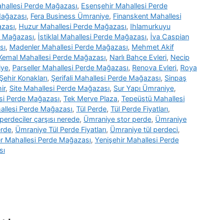
hallesi Perde Mağazası
,
Esenşehir Mahallesi Perde
Mağazası
,
Fera Business Ümraniye
,
Finanskent Mahallesi
azası
,
Huzur Mahallesi Perde Mağazası
,
Ihlamurkuyu
e Mağazası
,
İstiklal Mahallesi Perde Mağazası
,
İva Caspian
sı
,
Madenler Mahallesi Perde Mağazası
,
Mehmet Akif
Kemal Mahallesi Perde Mağazası
,
Narlı Bahçe Evleri
,
Necip
iye
,
Parseller Mahallesi Perde Mağazası
,
Renova Evleri
,
Roya
Şehir Konakları
,
Şerifali Mahallesi Perde Mağazası
,
Sinpaş
ir
,
Site Mahallesi Perde Mağazası
,
Sur Yapı Ümraniye
,
esi Perde Mağazası
,
Tek Merve Plaza
,
Tepeüstü Mahallesi
allesi Perde Mağazası
,
Tül Perde
,
Tül Perde Fiyatları
,
erdeciler çarşısı nerede
,
Ümraniye stor perde
,
Ümraniye
erde
,
Ümraniye Tül Perde Fiyatları
,
Ümraniye tül perdeci
,
r Mahallesi Perde Mağazası
,
Yenişehir Mahallesi Perde
sı