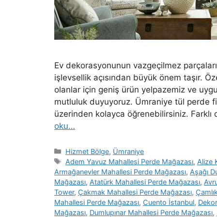
Ev dekorasyonunun vazgeçilmez parçaların
işlevsellik açısından büyük önem taşır. Öz
olanlar için geniş ürün yelpazemiz ve uyg
mutluluk duyuyoruz. Ümraniye tül perde fi
üzerinden kolayca öğrenebilirsiniz. Far
oku…
Hizmet Bölge
,
Ümraniye
Adem Yavuz Mahallesi Perde Mağazası
,
Alize
Armağanevler Mahallesi Perde Mağazası
,
Aşağı D
Mağazası
,
Atatürk Mahallesi Perde Mağazası
,
Avr
Tower
,
Çakmak Mahallesi Perde Mağazası
,
Çamlık
Mahallesi Perde Mağazası
,
Cuento İstanbul
,
Deko
Mağazası
,
Dumlupınar Mahallesi Perde Mağazası
,