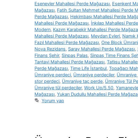
Esenevler Mahallesi Perde Mağazası
,
Esenkent Ma
Mağazası
,
Fatih Sultan Mehmet Mahallesi Perde 
Perde Mağazası
,
Hekimbaşı Mahallesi Perde Mağ
Mahallesi Perde Mağazası
,
İnkılap Mahallesi Perd
Modern
,
Kazım Karabekir Mahallesi Perde Mağaza
Mahallesi Perde Mağazası
,
Meydan Evleri
,
Namık 
Fazıl Mahallesi Perde Mağazası
,
One Block Ümran
Nova Rezidans
,
Saray Mahallesi Perde Mağazası
,
Finans Şehir
,
Sinpaş Palas
,
Sinpaş Time Finans Şeh
Tantavi Mahallesi Perde Mağazası
,
Tatlısu Mahall
Perde Mağazası
,
Time Life İstanbul
,
Topağacı Mah
Ümraniye perdeci
,
Ümraniye perdeciler
,
Ümraniye p
stor perdeci
,
Ümraniye taç perde
,
Ümraniye Tül P
Ümraniye tül perdeciler
,
Work Up/5.50
,
Yamanevle
Mağazası
,
Yukarı Dudullu Mahallesi Perde Mağaza
Yorum yap