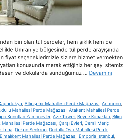
dan biri olan tül perdeler, hem şıklık hem de
ellikle Ümraniye bölgesinde tül perde arayışında
un fiyat seçeneklerimizle sizlere hizmet vermekten
yatları konusunda merak ettiğiniz her şeyi sitemiz
klı desen ve dokularda sunduğumuz …
Devamını
 Kapadokya
,
Altınşehir Mahallesi Perde Mağazası
,
Antmono
,
udullu Mahallesi Perde Mağazası
,
Atakent Mahallesi Perde
upa Konutları Yamanevler
,
Aze Tower
,
Beyce Konakları
,
Bilim
 Mahallesi Perde Mağazası
,
Çarşı Evleri
,
Cemil Meriç
n Luna
,
Dekon Senkron
,
Dudullu Osb Mahallesi Perde
Elmalıkent Mahallesi Perde Mağazası
,
Emporia İstanbul
,