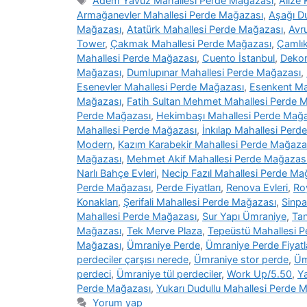
Adem Yavuz Mahallesi Perde Mağazası
,
Alize
Armağanevler Mahallesi Perde Mağazası
,
Aşağı D
Mağazası
,
Atatürk Mahallesi Perde Mağazası
,
Avr
Tower
,
Çakmak Mahallesi Perde Mağazası
,
Çamlık
Mahallesi Perde Mağazası
,
Cuento İstanbul
,
Deko
Mağazası
,
Dumlupınar Mahallesi Perde Mağazası
,
Esenevler Mahallesi Perde Mağazası
,
Esenkent Ma
Mağazası
,
Fatih Sultan Mehmet Mahallesi Perde 
Perde Mağazası
,
Hekimbaşı Mahallesi Perde Mağ
Mahallesi Perde Mağazası
,
İnkılap Mahallesi Perd
Modern
,
Kazım Karabekir Mahallesi Perde Mağaza
Mağazası
,
Mehmet Akif Mahallesi Perde Mağazas
Narlı Bahçe Evleri
,
Necip Fazıl Mahallesi Perde Ma
Perde Mağazası
,
Perde Fiyatları
,
Renova Evleri
,
Ro
Konakları
,
Şerifali Mahallesi Perde Mağazası
,
Sinpa
Mahallesi Perde Mağazası
,
Sur Yapı Ümraniye
,
Tan
Mağazası
,
Tek Merve Plaza
,
Tepeüstü Mahallesi 
Mağazası
,
Ümraniye Perde
,
Ümraniye Perde Fiyatl
perdeciler çarşısı nerede
,
Ümraniye stor perde
,
Üm
perdeci
,
Ümraniye tül perdeciler
,
Work Up/5.50
,
Y
Perde Mağazası
,
Yukarı Dudullu Mahallesi Perde 
Yorum yap