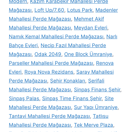
Modern
,
Kazım Karabekir Mahallesi Perde
Mağazası
,
Loft Up/7.60
,
Lotus Park
,
Madenler
Mahallesi Perde Mağazası
,
Mehmet Akif
Mahallesi Perde Mağazası
,
Meydan Evleri
,
Namık Kemal Mahallesi Perde Mağazası
,
Narlı
Bahçe Evleri
,
Necip Fazıl Mahallesi Perde
Mağazası
,
Odak 2049
,
One Block Ümraniye
,
Parseller Mahallesi Perde Mağazası
,
Renova
Evleri
,
Roya Nova Rezidans
,
Saray Mahallesi
Perde Mağazası
,
Şehir Konakları
,
Şerifali
Mahallesi Perde Mağazası
,
Sinpaş Finans Şehir
,
Sinpaş Palas
,
Sinpaş Time Finans Şehir
,
Site
Mahallesi Perde Mağazası
,
Sur Yapı Ümraniye
,
Tantavi Mahallesi Perde Mağazası
,
Tatlısu
Mahallesi Perde Mağazası
,
Tek Merve Plaza
,