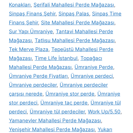
Konakları
,
Şerifali Mahallesi Perde Mağazası
,
Sinpaş Finans Şehir
,
Sinpaş Palas
,
Sinpaş Time
Finans Şehir
,
Site Mahallesi Perde Mağazası
,
Sur Yapı Ümraniye
,
Tantavi Mahallesi Perde
Mağazası
,
Tatlısu Mahallesi Perde Mağazası
,
Tek Merve Plaza
,
Tepeüstü Mahallesi Perde
Mağazası
,
Time Life İstanbul
,
Topağacı
Mahallesi Perde Mağazası
,
Ümraniye Perde
,
Ümraniye Perde Fiyatları
,
Ümraniye perdeci
,
Ümraniye perdeciler
,
Ümraniye perdeciler
çarşısı nerede
,
Ümraniye stor perde
,
Ümraniye
stor perdeci
,
Ümraniye taç perde
,
Ümraniye tül
perdeci
,
Ümraniye tül perdeciler
,
Work Up/5.50
,
Yamanevler Mahallesi Perde Mağazası
,
Yenişehir Mahallesi Perde Mağazası
,
Yukarı