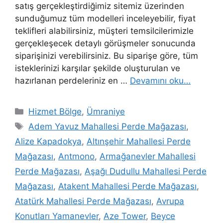
satış gerçekleştirdiğimiz sitemiz üzerinden
sunduğumuz tüm modelleri inceleyebilir, fiyat
teklifleri alabilirsiniz, müşteri temsilcilerimizle
gerçekleşecek detaylı görüşmeler sonucunda
siparişinizi verebilirsiniz. Bu siparişe göre, tüm
isteklerinizi karşılar şekilde oluşturulan ve
hazırlanan perdeleriniz en …
Devamını oku…
Hizmet Bölge
,
Ümraniye
Adem Yavuz Mahallesi Perde Mağazası
,
Alize Kapadokya
,
Altınşehir Mahallesi Perde
Mağazası
,
Antmono
,
Armağanevler Mahallesi
Perde Mağazası
,
Aşağı Dudullu Mahallesi Perde
Mağazası
,
Atakent Mahallesi Perde Mağazası
,
Atatürk Mahallesi Perde Mağazası
,
Avrupa
Konutları Yamanevler
,
Aze Tower
,
Beyce