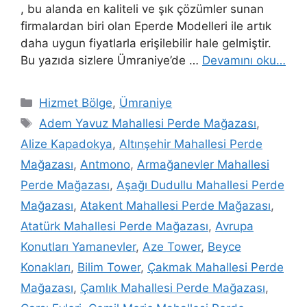
, bu alanda en kaliteli ve şık çözümler sunan
firmalardan biri olan Eperde Modelleri ile artık
daha uygun fiyatlarla erişilebilir hale gelmiştir.
Bu yazıda sizlere Ümraniye’de …
Devamını oku…
Hizmet Bölge
,
Ümraniye
Adem Yavuz Mahallesi Perde Mağazası
,
Alize Kapadokya
,
Altınşehir Mahallesi Perde
Mağazası
,
Antmono
,
Armağanevler Mahallesi
Perde Mağazası
,
Aşağı Dudullu Mahallesi Perde
Mağazası
,
Atakent Mahallesi Perde Mağazası
,
Atatürk Mahallesi Perde Mağazası
,
Avrupa
Konutları Yamanevler
,
Aze Tower
,
Beyce
Konakları
,
Bilim Tower
,
Çakmak Mahallesi Perde
Mağazası
,
Çamlık Mahallesi Perde Mağazası
,