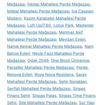
Mağazası
,
İnkılap Mahallesi Perde Mağazası
,
İstiklal Mahallesi Perde Mağazası
,
İva Caspian
Modern
,
Kazım Karabekir Mahallesi Perde
Mağazası
,
Loft Up/7.60
,
Lotus Park
,
Madenler
Mahallesi Perde Mağazası
,
Mehmet Akif
Mahallesi Perde Mağazası
,
Meydan Evleri
,
Namık Kemal Mahallesi Perde Mağazası
,
Narlı
Bahçe Evleri
,
Necip Fazıl Mahallesi Perde
Mağazası
,
Odak 2049
,
One Block Ümraniye
,
Parseller Mahallesi Perde Mağazası
,
Perde
,
Renova Evleri
,
Roya Nova Rezidans
,
Saray
Mahallesi Perde Mağazası
,
Şehir Konakları
,
Şerifali Mahallesi Perde Mağazası
,
Sinpaş
Finans Şehir
,
Sinpaş Palas
,
Sinpaş Time Finans
Şehir
,
Site Mahallesi Perde Mağazası
,
Sur Yapı