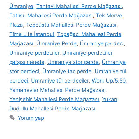
Ümraniye
,
Tantavi Mahallesi Perde Mağazası
,
Tatlısu Mahallesi Perde Mağazası
,
Tek Merve
Plaza
,
Tepeüstü Mahallesi Perde Mağazası
,
Time Life İstanbul
,
Topağacı Mahallesi Perde
Mağazası
,
Ümraniye Perde
,
Ümraniye perdeci
,
Ümraniye perdeciler
,
Ümraniye perdeciler
çarşısı nerede
,
Ümraniye stor perde
,
Ümraniye
stor perdeci
,
Ümraniye taç perde
,
Ümraniye tül
perdeci
,
Ümraniye tül perdeciler
,
Work Up/5.50
,
Yamanevler Mahallesi Perde Mağazası
,
Yenişehir Mahallesi Perde Mağazası
,
Yukarı
Dudullu Mahallesi Perde Mağazası
Yorum yap