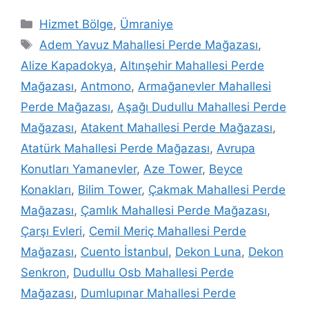
Hizmet Bölge
,
Ümraniye
Adem Yavuz Mahallesi Perde Mağazası
,
Alize Kapadokya
,
Altınşehir Mahallesi Perde
Mağazası
,
Antmono
,
Armağanevler Mahallesi
Perde Mağazası
,
Aşağı Dudullu Mahallesi Perde
Mağazası
,
Atakent Mahallesi Perde Mağazası
,
Atatürk Mahallesi Perde Mağazası
,
Avrupa
Konutları Yamanevler
,
Aze Tower
,
Beyce
Konakları
,
Bilim Tower
,
Çakmak Mahallesi Perde
Mağazası
,
Çamlık Mahallesi Perde Mağazası
,
Çarşı Evleri
,
Cemil Meriç Mahallesi Perde
Mağazası
,
Cuento İstanbul
,
Dekon Luna
,
Dekon
Senkron
,
Dudullu Osb Mahallesi Perde
Mağazası
,
Dumlupınar Mahallesi Perde