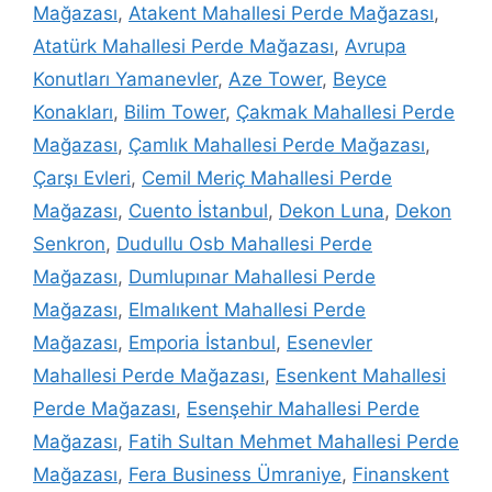
Mağazası
,
Atakent Mahallesi Perde Mağazası
,
Atatürk Mahallesi Perde Mağazası
,
Avrupa
Konutları Yamanevler
,
Aze Tower
,
Beyce
Konakları
,
Bilim Tower
,
Çakmak Mahallesi Perde
Mağazası
,
Çamlık Mahallesi Perde Mağazası
,
Çarşı Evleri
,
Cemil Meriç Mahallesi Perde
Mağazası
,
Cuento İstanbul
,
Dekon Luna
,
Dekon
Senkron
,
Dudullu Osb Mahallesi Perde
Mağazası
,
Dumlupınar Mahallesi Perde
Mağazası
,
Elmalıkent Mahallesi Perde
Mağazası
,
Emporia İstanbul
,
Esenevler
Mahallesi Perde Mağazası
,
Esenkent Mahallesi
Perde Mağazası
,
Esenşehir Mahallesi Perde
Mağazası
,
Fatih Sultan Mehmet Mahallesi Perde
Mağazası
,
Fera Business Ümraniye
,
Finanskent