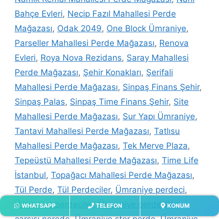
Bahçe Evleri
,
Necip Fazıl Mahallesi Perde
Mağazası
,
Odak 2049
,
One Block Ümraniye
,
Parseller Mahallesi Perde Mağazası
,
Renova
Evleri
,
Roya Nova Rezidans
,
Saray Mahallesi
Perde Mağazası
,
Şehir Konakları
,
Şerifali
Mahallesi Perde Mağazası
,
Sinpaş Finans Şehir
,
Sinpaş Palas
,
Sinpaş Time Finans Şehir
,
Site
Mahallesi Perde Mağazası
,
Sur Yapı Ümraniye
,
Tantavi Mahallesi Perde Mağazası
,
Tatlısu
Mahallesi Perde Mağazası
,
Tek Merve Plaza
,
Tepeüstü Mahallesi Perde Mağazası
,
Time Life
İstanbul
,
Topağacı Mahallesi Perde Mağazası
,
Tül Perde
,
Tül Perdeciler
,
Ümraniye perdeci
,
Ümraniye perdeciler
,
Ümraniye perdeciler
WHATSAPP
TELEFON
KONUM
çarşısı nerede
,
Ümraniye stor perde
,
Ümraniye