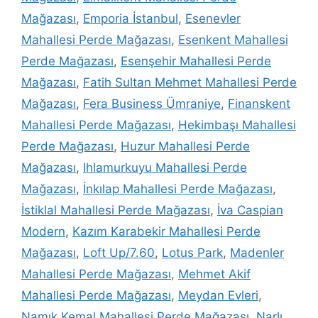
Mağazası
,
Emporia İstanbul
,
Esenevler
Mahallesi Perde Mağazası
,
Esenkent Mahallesi
Perde Mağazası
,
Esenşehir Mahallesi Perde
Mağazası
,
Fatih Sultan Mehmet Mahallesi Perde
Mağazası
,
Fera Business Ümraniye
,
Finanskent
Mahallesi Perde Mağazası
,
Hekimbaşı Mahallesi
Perde Mağazası
,
Huzur Mahallesi Perde
Mağazası
,
Ihlamurkuyu Mahallesi Perde
Mağazası
,
İnkılap Mahallesi Perde Mağazası
,
İstiklal Mahallesi Perde Mağazası
,
İva Caspian
Modern
,
Kazım Karabekir Mahallesi Perde
Mağazası
,
Loft Up/7.60
,
Lotus Park
,
Madenler
Mahallesi Perde Mağazası
,
Mehmet Akif
Mahallesi Perde Mağazası
,
Meydan Evleri
,
Namık Kemal Mahallesi Perde Mağazası
,
Narlı