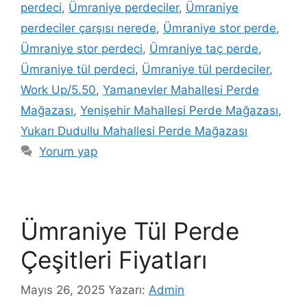
perdeci
,
Ümraniye perdeciler
,
Ümraniye
perdeciler çarşısı nerede
,
Ümraniye stor perde
,
Ümraniye stor perdeci
,
Ümraniye taç perde
,
Ümraniye tül perdeci
,
Ümraniye tül perdeciler
,
Work Up/5.50
,
Yamanevler Mahallesi Perde
Mağazası
,
Yenişehir Mahallesi Perde Mağazası
,
Yukarı Dudullu Mahallesi Perde Mağazası
Yorum yap
Ümraniye Tül Perde
Çeşitleri Fiyatları
Mayıs 26, 2025
Yazarı:
Admin