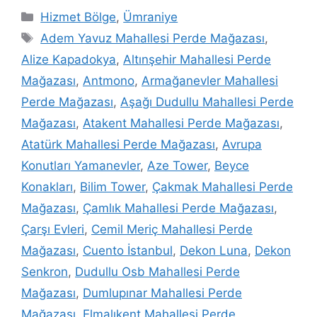
Hizmet Bölge
,
Ümraniye
Adem Yavuz Mahallesi Perde Mağazası
,
Alize Kapadokya
,
Altınşehir Mahallesi Perde
Mağazası
,
Antmono
,
Armağanevler Mahallesi
Perde Mağazası
,
Aşağı Dudullu Mahallesi Perde
Mağazası
,
Atakent Mahallesi Perde Mağazası
,
Atatürk Mahallesi Perde Mağazası
,
Avrupa
Konutları Yamanevler
,
Aze Tower
,
Beyce
Konakları
,
Bilim Tower
,
Çakmak Mahallesi Perde
Mağazası
,
Çamlık Mahallesi Perde Mağazası
,
Çarşı Evleri
,
Cemil Meriç Mahallesi Perde
Mağazası
,
Cuento İstanbul
,
Dekon Luna
,
Dekon
Senkron
,
Dudullu Osb Mahallesi Perde
Mağazası
,
Dumlupınar Mahallesi Perde
Mağazası
,
Elmalıkent Mahallesi Perde