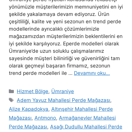
yönümüzle müşterilerimizin memnuniyetini en iyi
şekilde yakalamaya devam ediyoruz. Ürün
çeşitliliği, kalite ve yeni sezonun en trend perde
modellerinde ayrıcalıklı çözümlerimizle
mağazamızdan müşterilerimizin beklentilerini en
iyi şekilde karşılıyoruz. Eperde modelleri olarak
Ümraniye’de uzun soluklu çalışmalarımız
sayesinde müşteri bilinirliği ve güvenirliğini tam
olarak geçmeyi başaran firmamız, sezonun
trend perde modelleri ile …
Devamını oku…
Hizmet Bölge
,
Ümraniye
Adem Yavuz Mahallesi Perde Mağazası
,
Alize Kapadokya
,
Altınşehir Mahallesi Perde
Mağazası
,
Antmono
,
Armağanevler Mahallesi
Perde Mağazası
,
Aşağı Dudullu Mahallesi Perde