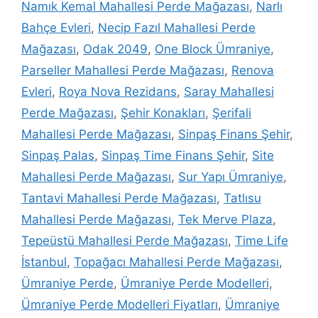
Namık Kemal Mahallesi Perde Mağazası
,
Narlı
Bahçe Evleri
,
Necip Fazıl Mahallesi Perde
Mağazası
,
Odak 2049
,
One Block Ümraniye
,
Parseller Mahallesi Perde Mağazası
,
Renova
Evleri
,
Roya Nova Rezidans
,
Saray Mahallesi
Perde Mağazası
,
Şehir Konakları
,
Şerifali
Mahallesi Perde Mağazası
,
Sinpaş Finans Şehir
,
Sinpaş Palas
,
Sinpaş Time Finans Şehir
,
Site
Mahallesi Perde Mağazası
,
Sur Yapı Ümraniye
,
Tantavi Mahallesi Perde Mağazası
,
Tatlısu
Mahallesi Perde Mağazası
,
Tek Merve Plaza
,
Tepeüstü Mahallesi Perde Mağazası
,
Time Life
İstanbul
,
Topağacı Mahallesi Perde Mağazası
,
Ümraniye Perde
,
Ümraniye Perde Modelleri
,
Ümraniye Perde Modelleri Fiyatları
,
Ümraniye