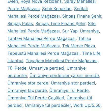
Evleri
,
Roya Nova Rezidans
,
Saray Mahallesi
Perde Mağazası
,
Şehir Konakları
,
Şerifali
Mahallesi Perde Mağazası
,
Sinpaş Finans Şehir
,
Sinpaş Palas
,
Sinpaş Time Finans Şehir
,
Site
Mahallesi Perde Mağazası
,
Sur Yapı Ümraniye
,
Tantavi Mahallesi Perde Mağazası
,
Tatlısu
Mahallesi Perde Mağazası
,
Tek Merve Plaza
,
Tepeüstü Mahallesi Perde Mağazası
,
Time Life
İstanbul
,
Topağacı Mahallesi Perde Mağazası
,
Tül Perde
,
Ümraniye perdeci
,
Ümraniye
perdeciler
,
Ümraniye perdeciler çarşısı nerede
,
Ümraniye stor perde
,
Ümraniye stor perdeci
,
Ümraniye taç perde
,
Ümraniye Tül Perde
,
Ümraniye Tül Perde Çeşitleri
,
Ümraniye tül
perdeci
,
Ümraniye tül perdeciler
,
Work Up/5.50
,