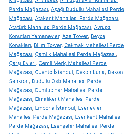
Mağazası
,
Antmono
,
Armağanevler Mahallesi
Perde Mağazası
,
Aşağı Dudullu Mahallesi Perde
Mağazası
,
Atakent Mahallesi Perde Mağazası
,
Atatürk Mahallesi Perde Mağazası
,
Avrupa
Konutları Yamanevler
,
Aze Tower
,
Beyce
Konakları
,
Bilim Tower
,
Çakmak Mahallesi Perde
Mağazası
,
Çamlık Mahallesi Perde Mağazası
,
Çarşı Evleri
,
Cemil Meriç Mahallesi Perde
Mağazası
,
Cuento İstanbul
,
Dekon Luna
,
Dekon
Senkron
,
Dudullu Osb Mahallesi Perde
Mağazası
,
Dumlupınar Mahallesi Perde
Mağazası
,
Elmalıkent Mahallesi Perde
Mağazası
,
Emporia İstanbul
,
Esenevler
Mahallesi Perde Mağazası
,
Esenkent Mahallesi
Perde Mağazası
,
Esenşehir Mahallesi Perde