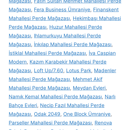
Mağazası
,
Fatih Sultan Mehmet Mahallesi Perde
Mağazası
,
Fera Business Ümraniye
,
Finanskent
Mahallesi Perde Mağazası
,
Hekimbaşı Mahallesi
Perde Mağazası
,
Huzur Mahallesi Perde
Mağazası
,
Ihlamurkuyu Mahallesi Perde
Mağazası
,
İnkılap Mahallesi Perde Mağazası
,
İstiklal Mahallesi Perde Mağazası
,
İva Caspian
Modern
,
Kazım Karabekir Mahallesi Perde
Mağazası
,
Loft Up/7.60
,
Lotus Park
,
Madenler
Mahallesi Perde Mağazası
,
Mehmet Akif
Mahallesi Perde Mağazası
,
Meydan Evleri
,
Namık Kemal Mahallesi Perde Mağazası
,
Narlı
Bahçe Evleri
,
Necip Fazıl Mahallesi Perde
Mağazası
,
Odak 2049
,
One Block Ümraniye
,
Parseller Mahallesi Perde Mağazası
,
Renova