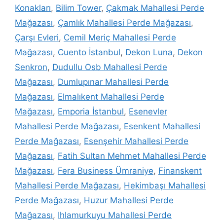
Konakları
,
Bilim Tower
,
Çakmak Mahallesi Perde
Mağazası
,
Çamlık Mahallesi Perde Mağazası
,
Çarşı Evleri
,
Cemil Meriç Mahallesi Perde
Mağazası
,
Cuento İstanbul
,
Dekon Luna
,
Dekon
Senkron
,
Dudullu Osb Mahallesi Perde
Mağazası
,
Dumlupınar Mahallesi Perde
Mağazası
,
Elmalıkent Mahallesi Perde
Mağazası
,
Emporia İstanbul
,
Esenevler
Mahallesi Perde Mağazası
,
Esenkent Mahallesi
Perde Mağazası
,
Esenşehir Mahallesi Perde
Mağazası
,
Fatih Sultan Mehmet Mahallesi Perde
Mağazası
,
Fera Business Ümraniye
,
Finanskent
Mahallesi Perde Mağazası
,
Hekimbaşı Mahallesi
Perde Mağazası
,
Huzur Mahallesi Perde
Mağazası
,
Ihlamurkuyu Mahallesi Perde