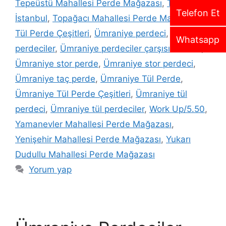
Tepeüstü Mahallesi Perde Mağazası
,
Time Life
Telefon Et
İstanbul
,
Topağacı Mahallesi Perde Mağazası
,
Tül Perde Çeşitleri
,
Ümraniye perdeci
,
Ümraniye
Whatsapp
perdeciler
,
Ümraniye perdeciler çarşısı nerede
,
Ümraniye stor perde
,
Ümraniye stor perdeci
,
Ümraniye taç perde
,
Ümraniye Tül Perde
,
Ümraniye Tül Perde Çeşitleri
,
Ümraniye tül
perdeci
,
Ümraniye tül perdeciler
,
Work Up/5.50
,
Yamanevler Mahallesi Perde Mağazası
,
Yenişehir Mahallesi Perde Mağazası
,
Yukarı
Dudullu Mahallesi Perde Mağazası
Yorum yap