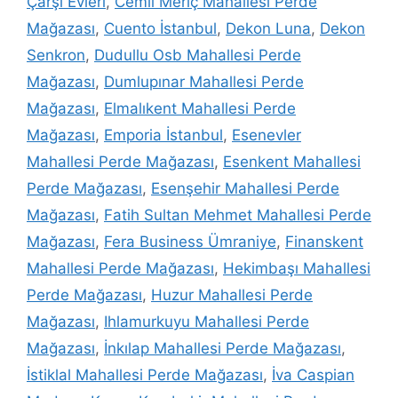
Çarşı Evleri
,
Cemil Meriç Mahallesi Perde
Mağazası
,
Cuento İstanbul
,
Dekon Luna
,
Dekon
Senkron
,
Dudullu Osb Mahallesi Perde
Mağazası
,
Dumlupınar Mahallesi Perde
Mağazası
,
Elmalıkent Mahallesi Perde
Mağazası
,
Emporia İstanbul
,
Esenevler
Mahallesi Perde Mağazası
,
Esenkent Mahallesi
Perde Mağazası
,
Esenşehir Mahallesi Perde
Mağazası
,
Fatih Sultan Mehmet Mahallesi Perde
Mağazası
,
Fera Business Ümraniye
,
Finanskent
Mahallesi Perde Mağazası
,
Hekimbaşı Mahallesi
Perde Mağazası
,
Huzur Mahallesi Perde
Mağazası
,
Ihlamurkuyu Mahallesi Perde
Mağazası
,
İnkılap Mahallesi Perde Mağazası
,
İstiklal Mahallesi Perde Mağazası
,
İva Caspian