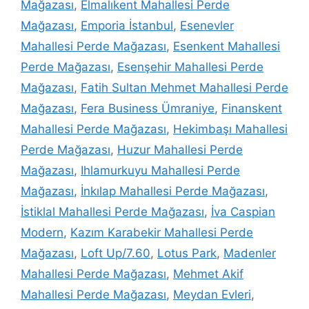
Mağazası
,
Elmalıkent Mahallesi Perde
Mağazası
,
Emporia İstanbul
,
Esenevler
Mahallesi Perde Mağazası
,
Esenkent Mahallesi
Perde Mağazası
,
Esenşehir Mahallesi Perde
Mağazası
,
Fatih Sultan Mehmet Mahallesi Perde
Mağazası
,
Fera Business Ümraniye
,
Finanskent
Mahallesi Perde Mağazası
,
Hekimbaşı Mahallesi
Perde Mağazası
,
Huzur Mahallesi Perde
Mağazası
,
Ihlamurkuyu Mahallesi Perde
Mağazası
,
İnkılap Mahallesi Perde Mağazası
,
İstiklal Mahallesi Perde Mağazası
,
İva Caspian
Modern
,
Kazım Karabekir Mahallesi Perde
Mağazası
,
Loft Up/7.60
,
Lotus Park
,
Madenler
Mahallesi Perde Mağazası
,
Mehmet Akif
Mahallesi Perde Mağazası
,
Meydan Evleri
,