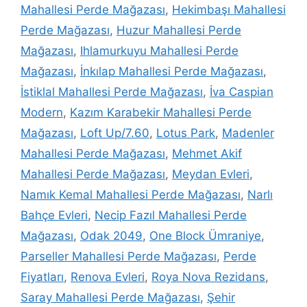
Mahallesi Perde Mağazası
,
Hekimbaşı Mahallesi
Perde Mağazası
,
Huzur Mahallesi Perde
Mağazası
,
Ihlamurkuyu Mahallesi Perde
Mağazası
,
İnkılap Mahallesi Perde Mağazası
,
İstiklal Mahallesi Perde Mağazası
,
İva Caspian
Modern
,
Kazım Karabekir Mahallesi Perde
Mağazası
,
Loft Up/7.60
,
Lotus Park
,
Madenler
Mahallesi Perde Mağazası
,
Mehmet Akif
Mahallesi Perde Mağazası
,
Meydan Evleri
,
Namık Kemal Mahallesi Perde Mağazası
,
Narlı
Bahçe Evleri
,
Necip Fazıl Mahallesi Perde
Mağazası
,
Odak 2049
,
One Block Ümraniye
,
Parseller Mahallesi Perde Mağazası
,
Perde
Fiyatları
,
Renova Evleri
,
Roya Nova Rezidans
,
Saray Mahallesi Perde Mağazası
,
Şehir