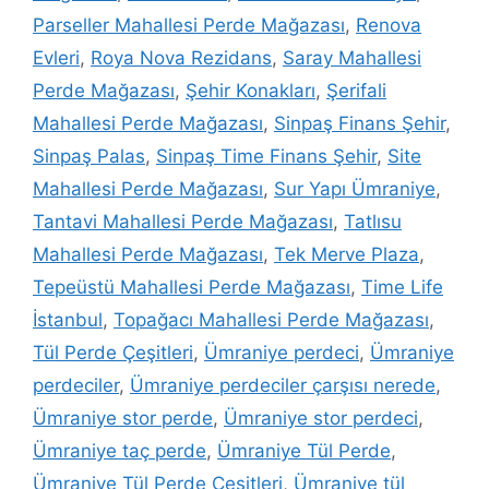
Parseller Mahallesi Perde Mağazası
,
Renova
Evleri
,
Roya Nova Rezidans
,
Saray Mahallesi
Perde Mağazası
,
Şehir Konakları
,
Şerifali
Mahallesi Perde Mağazası
,
Sinpaş Finans Şehir
,
Sinpaş Palas
,
Sinpaş Time Finans Şehir
,
Site
Mahallesi Perde Mağazası
,
Sur Yapı Ümraniye
,
Tantavi Mahallesi Perde Mağazası
,
Tatlısu
Mahallesi Perde Mağazası
,
Tek Merve Plaza
,
Tepeüstü Mahallesi Perde Mağazası
,
Time Life
İstanbul
,
Topağacı Mahallesi Perde Mağazası
,
Tül Perde Çeşitleri
,
Ümraniye perdeci
,
Ümraniye
perdeciler
,
Ümraniye perdeciler çarşısı nerede
,
Ümraniye stor perde
,
Ümraniye stor perdeci
,
Ümraniye taç perde
,
Ümraniye Tül Perde
,
Ümraniye Tül Perde Çeşitleri
,
Ümraniye tül