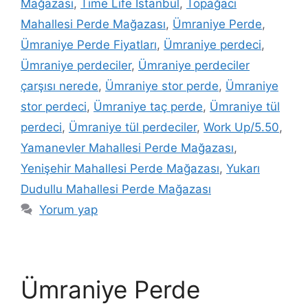
Mağazası
,
Time Life İstanbul
,
Topağacı
Mahallesi Perde Mağazası
,
Ümraniye Perde
,
Ümraniye Perde Fiyatları
,
Ümraniye perdeci
,
Ümraniye perdeciler
,
Ümraniye perdeciler
çarşısı nerede
,
Ümraniye stor perde
,
Ümraniye
stor perdeci
,
Ümraniye taç perde
,
Ümraniye tül
perdeci
,
Ümraniye tül perdeciler
,
Work Up/5.50
,
Yamanevler Mahallesi Perde Mağazası
,
Yenişehir Mahallesi Perde Mağazası
,
Yukarı
Dudullu Mahallesi Perde Mağazası
Yorum yap
Ümraniye Perde