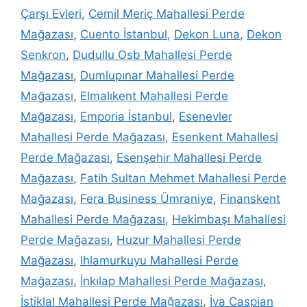
Çarşı Evleri
,
Cemil Meriç Mahallesi Perde
Mağazası
,
Cuento İstanbul
,
Dekon Luna
,
Dekon
Senkron
,
Dudullu Osb Mahallesi Perde
Mağazası
,
Dumlupınar Mahallesi Perde
Mağazası
,
Elmalıkent Mahallesi Perde
Mağazası
,
Emporia İstanbul
,
Esenevler
Mahallesi Perde Mağazası
,
Esenkent Mahallesi
Perde Mağazası
,
Esenşehir Mahallesi Perde
Mağazası
,
Fatih Sultan Mehmet Mahallesi Perde
Mağazası
,
Fera Business Ümraniye
,
Finanskent
Mahallesi Perde Mağazası
,
Hekimbaşı Mahallesi
Perde Mağazası
,
Huzur Mahallesi Perde
Mağazası
,
Ihlamurkuyu Mahallesi Perde
Mağazası
,
İnkılap Mahallesi Perde Mağazası
,
İstiklal Mahallesi Perde Mağazası
,
İva Caspian