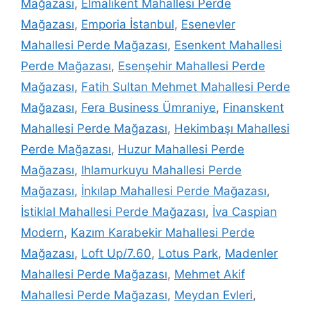
Mağazası
,
Elmalıkent Mahallesi Perde
Mağazası
,
Emporia İstanbul
,
Esenevler
Mahallesi Perde Mağazası
,
Esenkent Mahallesi
Perde Mağazası
,
Esenşehir Mahallesi Perde
Mağazası
,
Fatih Sultan Mehmet Mahallesi Perde
Mağazası
,
Fera Business Ümraniye
,
Finanskent
Mahallesi Perde Mağazası
,
Hekimbaşı Mahallesi
Perde Mağazası
,
Huzur Mahallesi Perde
Mağazası
,
Ihlamurkuyu Mahallesi Perde
Mağazası
,
İnkılap Mahallesi Perde Mağazası
,
İstiklal Mahallesi Perde Mağazası
,
İva Caspian
Modern
,
Kazım Karabekir Mahallesi Perde
Mağazası
,
Loft Up/7.60
,
Lotus Park
,
Madenler
Mahallesi Perde Mağazası
,
Mehmet Akif
Mahallesi Perde Mağazası
,
Meydan Evleri
,