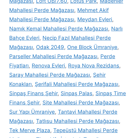
Mağazası
,
Loft Up/7.60
,
Lotus Park
,
Madenler
Mahallesi Perde Mağazası
,
Mehmet Akif
Mahallesi Perde Mağazası
,
Meydan Evleri
,
Namık Kemal Mahallesi Perde Mağazası
,
Narlı
Bahçe Evleri
,
Necip Fazıl Mahallesi Perde
Mağazası
,
Odak 2049
,
One Block Ümraniye
,
Parseller Mahallesi Perde Mağazası
,
Perde
Fiyatları
,
Renova Evleri
,
Roya Nova Rezidans
,
Saray Mahallesi Perde Mağazası
,
Şehir
Konakları
,
Şerifali Mahallesi Perde Mağazası
,
Sinpaş Finans Şehir
,
Sinpaş Palas
,
Sinpaş Time
Finans Şehir
,
Site Mahallesi Perde Mağazası
,
Sur Yapı Ümraniye
,
Tantavi Mahallesi Perde
Mağazası
,
Tatlısu Mahallesi Perde Mağazası
,
Tek Merve Plaza
,
Tepeüstü Mahallesi Perde