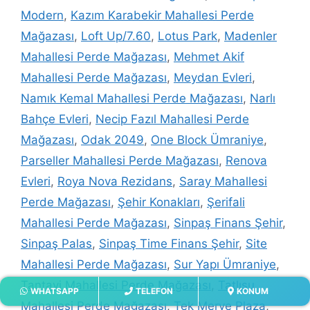
Modern
,
Kazım Karabekir Mahallesi Perde
Mağazası
,
Loft Up/7.60
,
Lotus Park
,
Madenler
Mahallesi Perde Mağazası
,
Mehmet Akif
Mahallesi Perde Mağazası
,
Meydan Evleri
,
Namık Kemal Mahallesi Perde Mağazası
,
Narlı
Bahçe Evleri
,
Necip Fazıl Mahallesi Perde
Mağazası
,
Odak 2049
,
One Block Ümraniye
,
Parseller Mahallesi Perde Mağazası
,
Renova
Evleri
,
Roya Nova Rezidans
,
Saray Mahallesi
Perde Mağazası
,
Şehir Konakları
,
Şerifali
Mahallesi Perde Mağazası
,
Sinpaş Finans Şehir
,
Sinpaş Palas
,
Sinpaş Time Finans Şehir
,
Site
Mahallesi Perde Mağazası
,
Sur Yapı Ümraniye
,
Tantavi Mahallesi Perde Mağazası
,
Tatlısu
WHATSAPP
TELEFON
KONUM
Mahallesi Perde Mağazası
,
Tek Merve Plaza
,