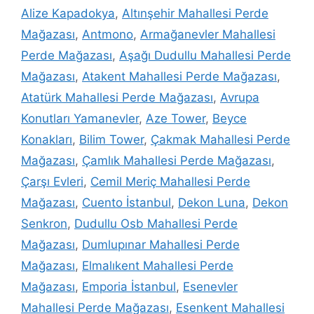
Alize Kapadokya
,
Altınşehir Mahallesi Perde
Mağazası
,
Antmono
,
Armağanevler Mahallesi
Perde Mağazası
,
Aşağı Dudullu Mahallesi Perde
Mağazası
,
Atakent Mahallesi Perde Mağazası
,
Atatürk Mahallesi Perde Mağazası
,
Avrupa
Konutları Yamanevler
,
Aze Tower
,
Beyce
Konakları
,
Bilim Tower
,
Çakmak Mahallesi Perde
Mağazası
,
Çamlık Mahallesi Perde Mağazası
,
Çarşı Evleri
,
Cemil Meriç Mahallesi Perde
Mağazası
,
Cuento İstanbul
,
Dekon Luna
,
Dekon
Senkron
,
Dudullu Osb Mahallesi Perde
Mağazası
,
Dumlupınar Mahallesi Perde
Mağazası
,
Elmalıkent Mahallesi Perde
Mağazası
,
Emporia İstanbul
,
Esenevler
Mahallesi Perde Mağazası
,
Esenkent Mahallesi