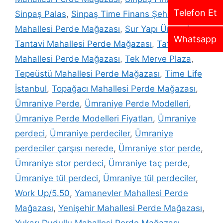
Telefon Et
Sinpaş Palas
,
Sinpaş Time Finans Şehir
,
Site
Mahallesi Perde Mağazası
,
Sur Yapı Ümraniye
,
Whatsapp
Tantavi Mahallesi Perde Mağazası
,
Tatlısu
Mahallesi Perde Mağazası
,
Tek Merve Plaza
,
Tepeüstü Mahallesi Perde Mağazası
,
Time Life
İstanbul
,
Topağacı Mahallesi Perde Mağazası
,
Ümraniye Perde
,
Ümraniye Perde Modelleri
,
Ümraniye Perde Modelleri Fiyatları
,
Ümraniye
perdeci
,
Ümraniye perdeciler
,
Ümraniye
perdeciler çarşısı nerede
,
Ümraniye stor perde
,
Ümraniye stor perdeci
,
Ümraniye taç perde
,
Ümraniye tül perdeci
,
Ümraniye tül perdeciler
,
Work Up/5.50
,
Yamanevler Mahallesi Perde
Mağazası
,
Yenişehir Mahallesi Perde Mağazası
,
Yukarı Dudullu Mahallesi Perde Mağazası