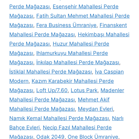
Perde Mağazası
,
Esenşehir Mahallesi Perde
Mağazası
,
Fatih Sultan Mehmet Mahallesi Perde
Mağazası
,
Fera Business Ümraniye
,
Finanskent
Mahallesi Perde Mağazası
,
Hekimbaşı Mahallesi
Perde Mağazası
,
Huzur Mahallesi Perde
Mağazası
,
Ihlamurkuyu Mahallesi Perde
Mağazası
,
İnkılap Mahallesi Perde Mağazası
,
İstiklal Mahallesi Perde Mağazası
,
İva Caspian
Modern
,
Kazım Karabekir Mahallesi Perde
Mağazası
,
Loft Up/7.60
,
Lotus Park
,
Madenler
Mahallesi Perde Mağazası
,
Mehmet Akif
Mahallesi Perde Mağazası
,
Meydan Evleri
,
Namık Kemal Mahallesi Perde Mağazası
,
Narlı
Bahçe Evleri
,
Necip Fazıl Mahallesi Perde
Mağazası
,
Odak 2049
,
One Block Ümraniye
,