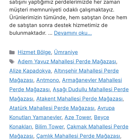
satışını yaptığımız perdelerimizde her zaman
müşteri memnuniyeti odaklı çalışmaktayız.
Ürünlerimizin tümünde, hem satıştan önce hem
de satıştan sonra destek hizmetimiz de
bulunmaktadır. …
Devamını oku…
Hizmet Bölge
,
Ümraniye
Adem Yavuz Mahallesi Perde Mağazası
,
Alize Kapadokya
,
Altınşehir Mahallesi Perde
Mağazası
,
Antmono
,
Armağanevler Mahallesi
Perde Mağazası
,
Aşağı Dudullu Mahallesi Perde
Mağazası
,
Atakent Mahallesi Perde Mağazası
,
Atatürk Mahallesi Perde Mağazası
,
Avrupa
Konutları Yamanevler
,
Aze Tower
,
Beyce
Konakları
,
Bilim Tower
,
Çakmak Mahallesi Perde
Mağazası
,
Çamlık Mahallesi Perde Mağazası
,