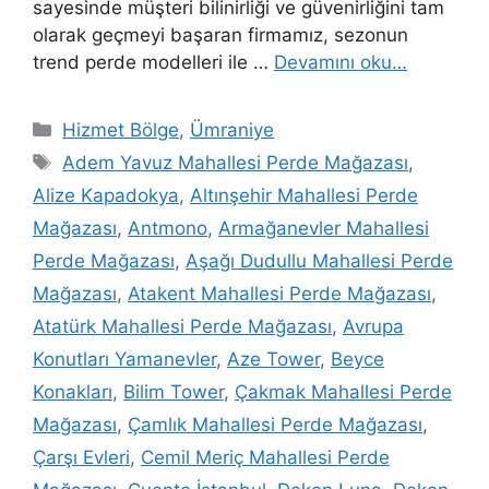
sayesinde müşteri bilinirliği ve güvenirliğini tam
olarak geçmeyi başaran firmamız, sezonun
trend perde modelleri ile …
Devamını oku…
Hizmet Bölge
,
Ümraniye
Adem Yavuz Mahallesi Perde Mağazası
,
Alize Kapadokya
,
Altınşehir Mahallesi Perde
Mağazası
,
Antmono
,
Armağanevler Mahallesi
Perde Mağazası
,
Aşağı Dudullu Mahallesi Perde
Mağazası
,
Atakent Mahallesi Perde Mağazası
,
Atatürk Mahallesi Perde Mağazası
,
Avrupa
Konutları Yamanevler
,
Aze Tower
,
Beyce
Konakları
,
Bilim Tower
,
Çakmak Mahallesi Perde
Mağazası
,
Çamlık Mahallesi Perde Mağazası
,
Çarşı Evleri
,
Cemil Meriç Mahallesi Perde