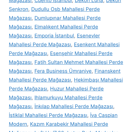
Mağazası
,
Cuento İstanbul
,
Dekon Luna
,
Dekon
Senkron
,
Dudullu Osb Mahallesi Perde
Mağazası
,
Dumlupınar Mahallesi Perde
Mağazası
,
Elmalıkent Mahallesi Perde
Mağazası
,
Emporia İstanbul
,
Esenevler
Mahallesi Perde Mağazası
,
Esenkent Mahallesi
Perde Mağazası
,
Esenşehir Mahallesi Perde
Mağazası
,
Fatih Sultan Mehmet Mahallesi Perde
Mağazası
,
Fera Business Ümraniye
,
Finanskent
Mahallesi Perde Mağazası
,
Hekimbaşı Mahallesi
Perde Mağazası
,
Huzur Mahallesi Perde
Mağazası
,
Ihlamurkuyu Mahallesi Perde
Mağazası
,
İnkılap Mahallesi Perde Mağazası
,
İstiklal Mahallesi Perde Mağazası
,
İva Caspian
Modern
,
Kazım Karabekir Mahallesi Perde