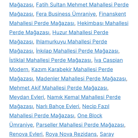
Mağazası
,
Fatih Sultan Mehmet Mahallesi Perde
Mağazası
,
Fera Business Ümraniye
,
Finanskent
Mahallesi Perde Mağazası
,
Hekimbaşı Mahallesi
Perde Mağazası
,
Huzur Mahallesi Perde
Mağazası
,
Ihlamurkuyu Mahallesi Perde
Mağazası
,
İnkılap Mahallesi Perde Mağazası
,
İstiklal Mahallesi Perde Mağazası
,
İva Caspian
Modern
,
Kazım Karabekir Mahallesi Perde
Mağazası
,
Madenler Mahallesi Perde Mağazası
,
Mehmet Akif Mahallesi Perde Mağazası
,
Meydan Evleri
,
Namık Kemal Mahallesi Perde
Mağazası
,
Narlı Bahçe Evleri
,
Necip Fazıl
Mahallesi Perde Mağazası
,
One Block
Ümraniye
,
Parseller Mahallesi Perde Mağazası
,
Renova Evleri
,
Roya Nova Rezidans
,
Saray