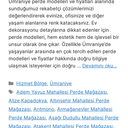
Ümraniye perde modelleri ve fiyatları alanında
sunduğumuz rekabetçi çözümlerimizi
değerlendirerek evinize, ofisinize ve diğer
yaşam alanlarına renk katacaksınız. Ev
dekorasyonu detaylarına dikkat edenler için
perde modelleri, hem estetik hem de işlevsel bir
unsur olarak öne çıkar. Özellikle Ümraniye’de
yaşayanlar arasında en çok tercih edilen perde
modelleri ve fiyatlar hakkında doğru bilgiye
ulaşmak isteyenler için doğru …
Devamını oku…
Hizmet Bölge
,
Ümraniye
Adem Yavuz Mahallesi Perde Mağazası
,
Alize Kapadokya
,
Altınşehir Mahallesi Perde
Mağazası
,
Antmono
,
Armağanevler Mahallesi
Perde Mağazası
,
Aşağı Dudullu Mahallesi Perde
Mağazası
,
Atakent Mahallesi Perde Mağazası
,