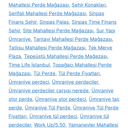
Mahallesi Perde Mağazası
,
Şehir Konakları
,
Şerifali Mahallesi Perde Mağazası
,
Sinpaş
Finans Şehir
,
Sinpaş Palas
,
Sinpaş Time Finans
Şehir
,
Site Mahallesi Perde Mağazası
,
Sur Yapı
Ümraniye
,
Tantavi Mahallesi Perde Mağazası
,
Tatlısu Mahallesi Perde Mağazası
,
Tek Merve
Plaza
,
Tepeüstü Mahallesi Perde Mağazası
,
Time Life İstanbul
,
Topağacı Mahallesi Perde
Mağazası
,
Tül Perde
,
Tül Perde Fiyatları
,
Ümraniye perdeci
,
Ümraniye perdeciler
,
Ümraniye perdeciler çarşısı nerede
,
Ümraniye
stor perde
,
Ümraniye stor perdeci
,
Ümraniye taç
perde
,
Ümraniye Tül Perde
,
Ümraniye Tül Perde
Fiyatları
,
Ümraniye tül perdeci
,
Ümraniye tül
perdeciler
,
Work Up/5.50
,
Yamanevler Mahallesi