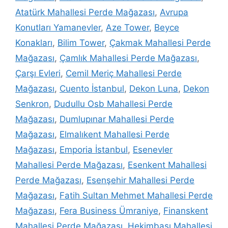
Atatürk Mahallesi Perde Mağazası
,
Avrupa
Konutları Yamanevler
,
Aze Tower
,
Beyce
Konakları
,
Bilim Tower
,
Çakmak Mahallesi Perde
Mağazası
,
Çamlık Mahallesi Perde Mağazası
,
Çarşı Evleri
,
Cemil Meriç Mahallesi Perde
Mağazası
,
Cuento İstanbul
,
Dekon Luna
,
Dekon
Senkron
,
Dudullu Osb Mahallesi Perde
Mağazası
,
Dumlupınar Mahallesi Perde
Mağazası
,
Elmalıkent Mahallesi Perde
Mağazası
,
Emporia İstanbul
,
Esenevler
Mahallesi Perde Mağazası
,
Esenkent Mahallesi
Perde Mağazası
,
Esenşehir Mahallesi Perde
Mağazası
,
Fatih Sultan Mehmet Mahallesi Perde
Mağazası
,
Fera Business Ümraniye
,
Finanskent
Mahallesi Perde Mağazası
,
Hekimbaşı Mahallesi