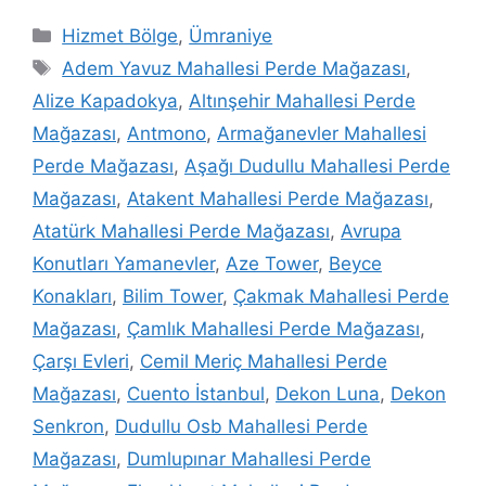
Hizmet Bölge
,
Ümraniye
Adem Yavuz Mahallesi Perde Mağazası
,
Alize Kapadokya
,
Altınşehir Mahallesi Perde
Mağazası
,
Antmono
,
Armağanevler Mahallesi
Perde Mağazası
,
Aşağı Dudullu Mahallesi Perde
Mağazası
,
Atakent Mahallesi Perde Mağazası
,
Atatürk Mahallesi Perde Mağazası
,
Avrupa
Konutları Yamanevler
,
Aze Tower
,
Beyce
Konakları
,
Bilim Tower
,
Çakmak Mahallesi Perde
Mağazası
,
Çamlık Mahallesi Perde Mağazası
,
Çarşı Evleri
,
Cemil Meriç Mahallesi Perde
Mağazası
,
Cuento İstanbul
,
Dekon Luna
,
Dekon
Senkron
,
Dudullu Osb Mahallesi Perde
Mağazası
,
Dumlupınar Mahallesi Perde