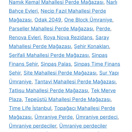
Namık Kemal Mahallesi Perde Mağazası
,
Narlı
Bahçe Evleri
,
Necip Fazıl Mahallesi Perde
Mağazası
,
Odak 2049
,
One Block Ümraniye
,
Parseller Mahallesi Perde Mağazası
,
Perde
,
Renova Evleri
,
Roya Nova Rezidans
,
Saray
Mahallesi Perde Mağazası
,
Şehir Konakları
,
Şerifali Mahallesi Perde Mağazası
,
Sinpaş
Finans Şehir
,
Sinpaş Palas
,
Sinpaş Time Finans
Şehir
,
Site Mahallesi Perde Mağazası
,
Sur Yapı
Ümraniye
,
Tantavi Mahallesi Perde Mağazası
,
Tatlısu Mahallesi Perde Mağazası
,
Tek Merve
Plaza
,
Tepeüstü Mahallesi Perde Mağazası
,
Time Life İstanbul
,
Topağacı Mahallesi Perde
Mağazası
,
Ümraniye Perde
,
Ümraniye perdeci
,
Ümraniye perdeciler
,
Ümraniye perdeciler