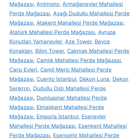
Mağazası
,
Antmono
,
Armağanevler Mahallesi
Perde Mağazası
,
Aşağı Dudullu Mahallesi Perde
Mağazası
,
Atakent Mahallesi Perde Mağazası
,
Atatürk Mahallesi Perde Mağazası
,
Avrupa
Konutları Yamanevler
,
Aze Tower
,
Beyce
Konakları
,
Bilim Tower
,
Çakmak Mahallesi Perde
Mağazası
,
Çamlık Mahallesi Perde Mağazası
,
Çarşı Evleri
,
Cemil Meriç Mahallesi Perde
Mağazası
,
Cuento İstanbul
,
Dekon Luna
,
Dekon
Senkron
,
Dudullu Osb Mahallesi Perde
Mağazası
,
Dumlupınar Mahallesi Perde
Mağazası
,
Elmalıkent Mahallesi Perde
Mağazası
,
Emporia İstanbul
,
Esenevler
Mahallesi Perde Mağazası
,
Esenkent Mahallesi
Perde Mağazası
,
Esenşehir Mahallesi Perde