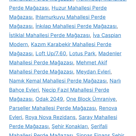
Perde Mağazası
,
Huzur Mahallesi Perde
Mağazası
,
Ihlamurkuyu Mahallesi Perde
Mağazası
,
İnkılap Mahallesi Perde Mağazası
,
İstiklal Mahallesi Perde Mağazası
,
İva Caspian
Modern
,
Kazım Karabekir Mahallesi Perde
Mağazası
,
Loft Up/7.60
,
Lotus Park
,
Madenler
Mahallesi Perde Mağazası
,
Mehmet Akif
Mahallesi Perde Mağazası
,
Meydan Evleri
,
Namık Kemal Mahallesi Perde Mağazası
,
Narlı
Bahçe Evleri
,
Necip Fazıl Mahallesi Perde
Mağazası
,
Odak 2049
,
One Block Ümraniye
,
Parseller Mahallesi Perde Mağazası
,
Renova
Evleri
,
Roya Nova Rezidans
,
Saray Mahallesi
Perde Mağazası
,
Şehir Konakları
,
Şerifali
Mahallesi Perde Mağazası
,
Sinpaş Finans Şehir
,