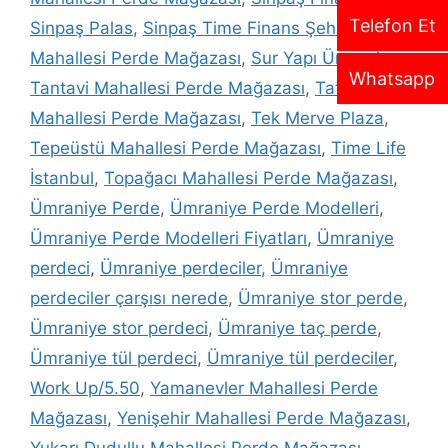
Telefon Et
Sinpaş Palas
,
Sinpaş Time Finans Şehir
,
Site
Mahallesi Perde Mağazası
,
Sur Yapı Ümraniye
,
Whatsapp
Tantavi Mahallesi Perde Mağazası
,
Tatlısu
Mahallesi Perde Mağazası
,
Tek Merve Plaza
,
Tepeüstü Mahallesi Perde Mağazası
,
Time Life
İstanbul
,
Topağacı Mahallesi Perde Mağazası
,
Ümraniye Perde
,
Ümraniye Perde Modelleri
,
Ümraniye Perde Modelleri Fiyatları
,
Ümraniye
perdeci
,
Ümraniye perdeciler
,
Ümraniye
perdeciler çarşısı nerede
,
Ümraniye stor perde
,
Ümraniye stor perdeci
,
Ümraniye taç perde
,
Ümraniye tül perdeci
,
Ümraniye tül perdeciler
,
Work Up/5.50
,
Yamanevler Mahallesi Perde
Mağazası
,
Yenişehir Mahallesi Perde Mağazası
,
Yukarı Dudullu Mahallesi Perde Mağazası