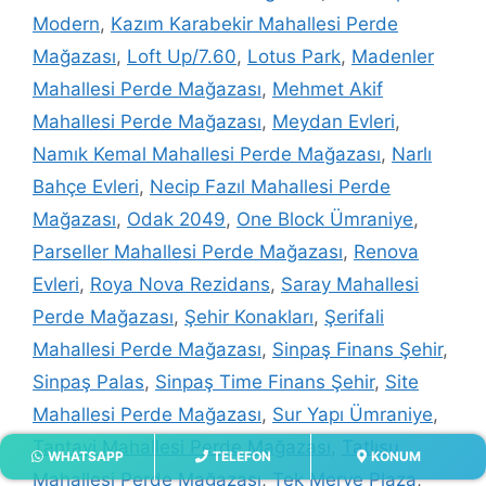
Modern
,
Kazım Karabekir Mahallesi Perde
Mağazası
,
Loft Up/7.60
,
Lotus Park
,
Madenler
Mahallesi Perde Mağazası
,
Mehmet Akif
Mahallesi Perde Mağazası
,
Meydan Evleri
,
Namık Kemal Mahallesi Perde Mağazası
,
Narlı
Bahçe Evleri
,
Necip Fazıl Mahallesi Perde
Mağazası
,
Odak 2049
,
One Block Ümraniye
,
Parseller Mahallesi Perde Mağazası
,
Renova
Evleri
,
Roya Nova Rezidans
,
Saray Mahallesi
Perde Mağazası
,
Şehir Konakları
,
Şerifali
Mahallesi Perde Mağazası
,
Sinpaş Finans Şehir
,
Sinpaş Palas
,
Sinpaş Time Finans Şehir
,
Site
Mahallesi Perde Mağazası
,
Sur Yapı Ümraniye
,
Tantavi Mahallesi Perde Mağazası
,
Tatlısu
WHATSAPP
TELEFON
KONUM
Mahallesi Perde Mağazası
,
Tek Merve Plaza
,