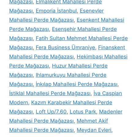
Mağazası
,
Elmalıkent Mahallesi Perde
Mağazası
,
Emporia İstanbul
,
Esenevler
Mahallesi Perde Mağazası
,
Esenkent Mahallesi
Perde Mağazası
,
Esenşehir Mahallesi Perde
Mağazası
,
Fatih Sultan Mehmet Mahallesi Perde
Mağazası
,
Fera Business Ümraniye
,
Finanskent
Mahallesi Perde Mağazası
,
Hekimbaşı Mahallesi
Perde Mağazası
,
Huzur Mahallesi Perde
Mağazası
,
Ihlamurkuyu Mahallesi Perde
Mağazası
,
İnkılap Mahallesi Perde Mağazası
,
İstiklal Mahallesi Perde Mağazası
,
İva Caspian
Modern
,
Kazım Karabekir Mahallesi Perde
Mağazası
,
Loft Up/7.60
,
Lotus Park
,
Madenler
Mahallesi Perde Mağazası
,
Mehmet Akif
Mahallesi Perde Mağazası
,
Meydan Evleri
,