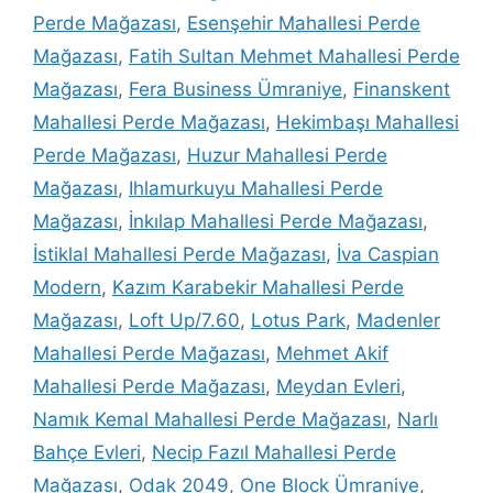
Perde Mağazası
,
Esenşehir Mahallesi Perde
Mağazası
,
Fatih Sultan Mehmet Mahallesi Perde
Mağazası
,
Fera Business Ümraniye
,
Finanskent
Mahallesi Perde Mağazası
,
Hekimbaşı Mahallesi
Perde Mağazası
,
Huzur Mahallesi Perde
Mağazası
,
Ihlamurkuyu Mahallesi Perde
Mağazası
,
İnkılap Mahallesi Perde Mağazası
,
İstiklal Mahallesi Perde Mağazası
,
İva Caspian
Modern
,
Kazım Karabekir Mahallesi Perde
Mağazası
,
Loft Up/7.60
,
Lotus Park
,
Madenler
Mahallesi Perde Mağazası
,
Mehmet Akif
Mahallesi Perde Mağazası
,
Meydan Evleri
,
Namık Kemal Mahallesi Perde Mağazası
,
Narlı
Bahçe Evleri
,
Necip Fazıl Mahallesi Perde
Mağazası
,
Odak 2049
,
One Block Ümraniye
,