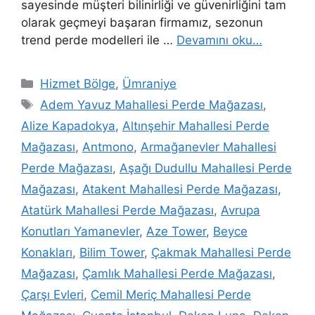
sayesinde müşteri bilinirliği ve güvenirliğini tam
olarak geçmeyi başaran firmamız, sezonun
trend perde modelleri ile …
Devamını oku…
Hizmet Bölge
,
Ümraniye
Adem Yavuz Mahallesi Perde Mağazası
,
Alize Kapadokya
,
Altınşehir Mahallesi Perde
Mağazası
,
Antmono
,
Armağanevler Mahallesi
Perde Mağazası
,
Aşağı Dudullu Mahallesi Perde
Mağazası
,
Atakent Mahallesi Perde Mağazası
,
Atatürk Mahallesi Perde Mağazası
,
Avrupa
Konutları Yamanevler
,
Aze Tower
,
Beyce
Konakları
,
Bilim Tower
,
Çakmak Mahallesi Perde
Mağazası
,
Çamlık Mahallesi Perde Mağazası
,
Çarşı Evleri
,
Cemil Meriç Mahallesi Perde