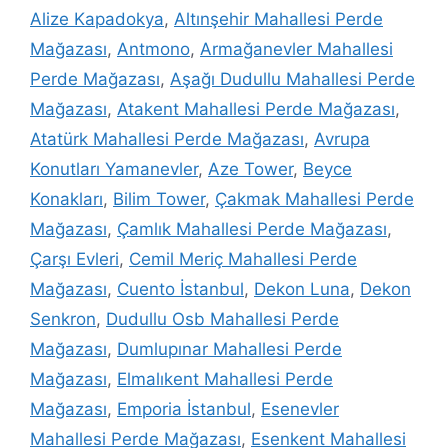
Alize Kapadokya
,
Altınşehir Mahallesi Perde
Mağazası
,
Antmono
,
Armağanevler Mahallesi
Perde Mağazası
,
Aşağı Dudullu Mahallesi Perde
Mağazası
,
Atakent Mahallesi Perde Mağazası
,
Atatürk Mahallesi Perde Mağazası
,
Avrupa
Konutları Yamanevler
,
Aze Tower
,
Beyce
Konakları
,
Bilim Tower
,
Çakmak Mahallesi Perde
Mağazası
,
Çamlık Mahallesi Perde Mağazası
,
Çarşı Evleri
,
Cemil Meriç Mahallesi Perde
Mağazası
,
Cuento İstanbul
,
Dekon Luna
,
Dekon
Senkron
,
Dudullu Osb Mahallesi Perde
Mağazası
,
Dumlupınar Mahallesi Perde
Mağazası
,
Elmalıkent Mahallesi Perde
Mağazası
,
Emporia İstanbul
,
Esenevler
Mahallesi Perde Mağazası
,
Esenkent Mahallesi