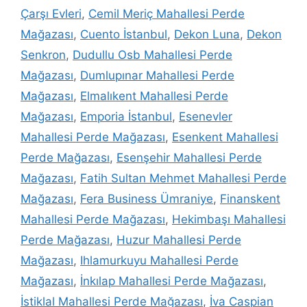
Çarşı Evleri
,
Cemil Meriç Mahallesi Perde
Mağazası
,
Cuento İstanbul
,
Dekon Luna
,
Dekon
Senkron
,
Dudullu Osb Mahallesi Perde
Mağazası
,
Dumlupınar Mahallesi Perde
Mağazası
,
Elmalıkent Mahallesi Perde
Mağazası
,
Emporia İstanbul
,
Esenevler
Mahallesi Perde Mağazası
,
Esenkent Mahallesi
Perde Mağazası
,
Esenşehir Mahallesi Perde
Mağazası
,
Fatih Sultan Mehmet Mahallesi Perde
Mağazası
,
Fera Business Ümraniye
,
Finanskent
Mahallesi Perde Mağazası
,
Hekimbaşı Mahallesi
Perde Mağazası
,
Huzur Mahallesi Perde
Mağazası
,
Ihlamurkuyu Mahallesi Perde
Mağazası
,
İnkılap Mahallesi Perde Mağazası
,
İstiklal Mahallesi Perde Mağazası
,
İva Caspian