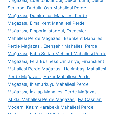
Mağazası
,
Cuento İstanbul
,
Dekon Luna
,
Dekon
Senkron
,
Dudullu Osb Mahallesi Perde
Mağazası
,
Dumlupınar Mahallesi Perde
Mağazası
,
Elmalıkent Mahallesi Perde
Mağazası
,
Emporia İstanbul
,
Esenevler
Mahallesi Perde Mağazası
,
Esenkent Mahallesi
Perde Mağazası
,
Esenşehir Mahallesi Perde
Mağazası
,
Fatih Sultan Mehmet Mahallesi Perde
Mağazası
,
Fera Business Ümraniye
,
Finanskent
Mahallesi Perde Mağazası
,
Hekimbaşı Mahallesi
Perde Mağazası
,
Huzur Mahallesi Perde
Mağazası
,
Ihlamurkuyu Mahallesi Perde
Mağazası
,
İnkılap Mahallesi Perde Mağazası
,
İstiklal Mahallesi Perde Mağazası
,
İva Caspian
Modern
,
Kazım Karabekir Mahallesi Perde