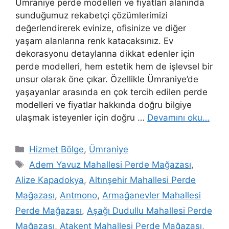
Ümraniye perde modelleri ve fiyatları alanında
sunduğumuz rekabetçi çözümlerimizi
değerlendirerek evinize, ofisinize ve diğer
yaşam alanlarına renk katacaksınız. Ev
dekorasyonu detaylarına dikkat edenler için
perde modelleri, hem estetik hem de işlevsel bir
unsur olarak öne çıkar. Özellikle Ümraniye’de
yaşayanlar arasında en çok tercih edilen perde
modelleri ve fiyatlar hakkında doğru bilgiye
ulaşmak isteyenler için doğru …
Devamını oku…
Hizmet Bölge
,
Ümraniye
Adem Yavuz Mahallesi Perde Mağazası
,
Alize Kapadokya
,
Altınşehir Mahallesi Perde
Mağazası
,
Antmono
,
Armağanevler Mahallesi
Perde Mağazası
,
Aşağı Dudullu Mahallesi Perde
Mağazası
,
Atakent Mahallesi Perde Mağazası
,