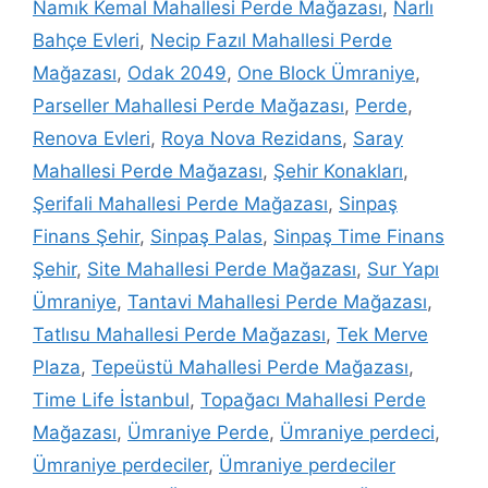
Namık Kemal Mahallesi Perde Mağazası
,
Narlı
Bahçe Evleri
,
Necip Fazıl Mahallesi Perde
Mağazası
,
Odak 2049
,
One Block Ümraniye
,
Parseller Mahallesi Perde Mağazası
,
Perde
,
Renova Evleri
,
Roya Nova Rezidans
,
Saray
Mahallesi Perde Mağazası
,
Şehir Konakları
,
Şerifali Mahallesi Perde Mağazası
,
Sinpaş
Finans Şehir
,
Sinpaş Palas
,
Sinpaş Time Finans
Şehir
,
Site Mahallesi Perde Mağazası
,
Sur Yapı
Ümraniye
,
Tantavi Mahallesi Perde Mağazası
,
Tatlısu Mahallesi Perde Mağazası
,
Tek Merve
Plaza
,
Tepeüstü Mahallesi Perde Mağazası
,
Time Life İstanbul
,
Topağacı Mahallesi Perde
Mağazası
,
Ümraniye Perde
,
Ümraniye perdeci
,
Ümraniye perdeciler
,
Ümraniye perdeciler