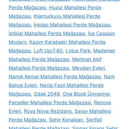
Perde Mağazası
,
Huzur Mahallesi Perde
Mağazası
,
Ihlamurkuyu Mahallesi Perde
Mağazası
,
İnkılap Mahallesi Perde Mağazası
,
İstiklal Mahallesi Perde Mağazası
,
İva Caspian
Modern
,
Kazım Karabekir Mahallesi Perde
Mağazası
,
Loft Up/7.60
,
Lotus Park
,
Madenler
Mahallesi Perde Mağazası
,
Mehmet Akif
Mahallesi Perde Mağazası
,
Meydan Evleri
,
Namık Kemal Mahallesi Perde Mağazası
,
Narlı
Bahçe Evleri
,
Necip Fazıl Mahallesi Perde
Mağazası
,
Odak 2049
,
One Block Ümraniye
,
Parseller Mahallesi Perde Mağazası
,
Renova
Evleri
,
Roya Nova Rezidans
,
Saray Mahallesi
Perde Mağazası
,
Şehir Konakları
,
Şerifali
Mahallesi Perde Mağazası
,
Sinpaş Finans Şehir
,