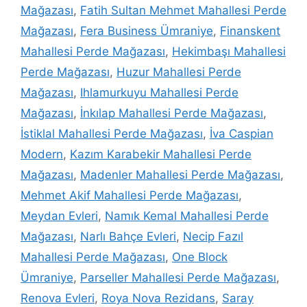
Mağazası
,
Fatih Sultan Mehmet Mahallesi Perde
Mağazası
,
Fera Business Ümraniye
,
Finanskent
Mahallesi Perde Mağazası
,
Hekimbaşı Mahallesi
Perde Mağazası
,
Huzur Mahallesi Perde
Mağazası
,
Ihlamurkuyu Mahallesi Perde
Mağazası
,
İnkılap Mahallesi Perde Mağazası
,
İstiklal Mahallesi Perde Mağazası
,
İva Caspian
Modern
,
Kazım Karabekir Mahallesi Perde
Mağazası
,
Madenler Mahallesi Perde Mağazası
,
Mehmet Akif Mahallesi Perde Mağazası
,
Meydan Evleri
,
Namık Kemal Mahallesi Perde
Mağazası
,
Narlı Bahçe Evleri
,
Necip Fazıl
Mahallesi Perde Mağazası
,
One Block
Ümraniye
,
Parseller Mahallesi Perde Mağazası
,
Renova Evleri
,
Roya Nova Rezidans
,
Saray