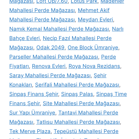
Mağazası
,
Loft Up/7.60
,
Lotus Park
,
Madenler
Mahallesi Perde Mağazası
,
Mehmet Akif
Mahallesi Perde Mağazası
,
Meydan Evleri
,
Namık Kemal Mahallesi Perde Mağazası
,
Narlı
Bahçe Evleri
,
Necip Fazıl Mahallesi Perde
Mağazası
,
Odak 2049
,
One Block Ümraniye
,
Parseller Mahallesi Perde Mağazası
,
Perde
Fiyatları
,
Renova Evleri
,
Roya Nova Rezidans
,
Saray Mahallesi Perde Mağazası
,
Şehir
Konakları
,
Şerifali Mahallesi Perde Mağazası
,
Sinpaş Finans Şehir
,
Sinpaş Palas
,
Sinpaş Time
Finans Şehir
,
Site Mahallesi Perde Mağazası
,
Sur Yapı Ümraniye
,
Tantavi Mahallesi Perde
Mağazası
,
Tatlısu Mahallesi Perde Mağazası
,
Tek Merve Plaza
,
Tepeüstü Mahallesi Perde