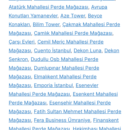
Atatürk Mahallesi Perde Mağazası
,
Avrupa
Konutları Yamanevler
,
Aze Tower
,
Beyce
Konakları
,
Bilim Tower
,
Çakmak Mahallesi Perde
Mağazası
,
Çamlık Mahallesi Perde Mağazası
,
Çarşı Evleri
,
Cemil Meriç Mahallesi Perde
Mağazası
,
Cuento İstanbul
,
Dekon Luna
,
Dekon
Senkron
,
Dudullu Osb Mahallesi Perde
Mağazası
,
Dumlupınar Mahallesi Perde
Mağazası
,
Elmalıkent Mahallesi Perde
Mağazası
,
Emporia İstanbul
,
Esenevler
Mahallesi Perde Mağazası
,
Esenkent Mahallesi
Perde Mağazası
,
Esenşehir Mahallesi Perde
Mağazası
,
Fatih Sultan Mehmet Mahallesi Perde
Mağazası
,
Fera Business Ümraniye
,
Finanskent
Mahallesi Perde Mağazası
,
Hekimbaşı Mahallesi