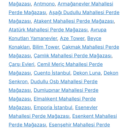
Mağazası
,
Antmono
,
Armağanevler Mahallesi
Perde Mağazası
,
Aşağı Dudullu Mahallesi Perde
Mağazası
,
Atakent Mahallesi Perde Mağazası
,
Atatürk Mahallesi Perde Mağazası
,
Avrupa
Konutları Yamanevler
,
Aze Tower
,
Beyce
Konakları
,
Bilim Tower
,
Çakmak Mahallesi Perde
Mağazası
,
Çamlık Mahallesi Perde Mağazası
,
Çarşı Evleri
,
Cemil Meriç Mahallesi Perde
Mağazası
,
Cuento İstanbul
,
Dekon Luna
,
Dekon
Senkron
,
Dudullu Osb Mahallesi Perde
Mağazası
,
Dumlupınar Mahallesi Perde
Mağazası
,
Elmalıkent Mahallesi Perde
Mağazası
,
Emporia İstanbul
,
Esenevler
Mahallesi Perde Mağazası
,
Esenkent Mahallesi
Perde Mağazası
,
Esenşehir Mahallesi Perde