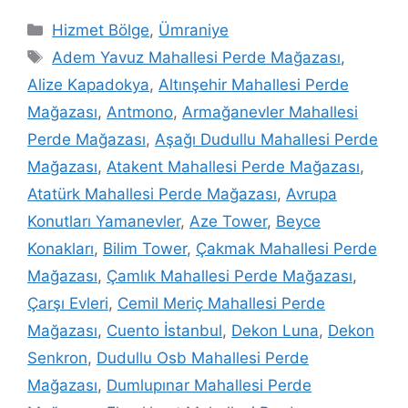
Hizmet Bölge
,
Ümraniye
Adem Yavuz Mahallesi Perde Mağazası
,
Alize Kapadokya
,
Altınşehir Mahallesi Perde
Mağazası
,
Antmono
,
Armağanevler Mahallesi
Perde Mağazası
,
Aşağı Dudullu Mahallesi Perde
Mağazası
,
Atakent Mahallesi Perde Mağazası
,
Atatürk Mahallesi Perde Mağazası
,
Avrupa
Konutları Yamanevler
,
Aze Tower
,
Beyce
Konakları
,
Bilim Tower
,
Çakmak Mahallesi Perde
Mağazası
,
Çamlık Mahallesi Perde Mağazası
,
Çarşı Evleri
,
Cemil Meriç Mahallesi Perde
Mağazası
,
Cuento İstanbul
,
Dekon Luna
,
Dekon
Senkron
,
Dudullu Osb Mahallesi Perde
Mağazası
,
Dumlupınar Mahallesi Perde