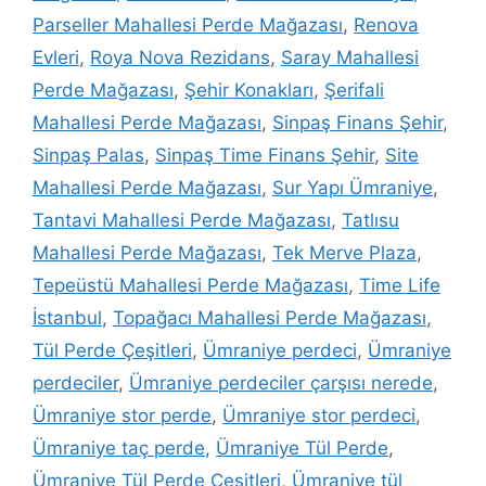
Parseller Mahallesi Perde Mağazası
,
Renova
Evleri
,
Roya Nova Rezidans
,
Saray Mahallesi
Perde Mağazası
,
Şehir Konakları
,
Şerifali
Mahallesi Perde Mağazası
,
Sinpaş Finans Şehir
,
Sinpaş Palas
,
Sinpaş Time Finans Şehir
,
Site
Mahallesi Perde Mağazası
,
Sur Yapı Ümraniye
,
Tantavi Mahallesi Perde Mağazası
,
Tatlısu
Mahallesi Perde Mağazası
,
Tek Merve Plaza
,
Tepeüstü Mahallesi Perde Mağazası
,
Time Life
İstanbul
,
Topağacı Mahallesi Perde Mağazası
,
Tül Perde Çeşitleri
,
Ümraniye perdeci
,
Ümraniye
perdeciler
,
Ümraniye perdeciler çarşısı nerede
,
Ümraniye stor perde
,
Ümraniye stor perdeci
,
Ümraniye taç perde
,
Ümraniye Tül Perde
,
Ümraniye Tül Perde Çeşitleri
,
Ümraniye tül