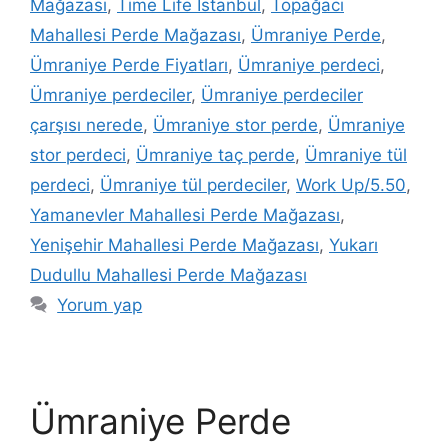
Mağazası
,
Time Life İstanbul
,
Topağacı
Mahallesi Perde Mağazası
,
Ümraniye Perde
,
Ümraniye Perde Fiyatları
,
Ümraniye perdeci
,
Ümraniye perdeciler
,
Ümraniye perdeciler
çarşısı nerede
,
Ümraniye stor perde
,
Ümraniye
stor perdeci
,
Ümraniye taç perde
,
Ümraniye tül
perdeci
,
Ümraniye tül perdeciler
,
Work Up/5.50
,
Yamanevler Mahallesi Perde Mağazası
,
Yenişehir Mahallesi Perde Mağazası
,
Yukarı
Dudullu Mahallesi Perde Mağazası
Yorum yap
Ümraniye Perde