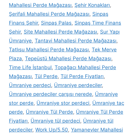
Mahallesi Perde Mağazası
,
Şehir Konakları
,
Şerifali Mahallesi Perde Mağazası
,
Sinpaş
Finans Şehir
,
Sinpaş Palas
,
Sinpaş Time Finans
Şehir
,
Site Mahallesi Perde Mağazası
,
Sur Yapı
Ümraniye
,
Tantavi Mahallesi Perde Mağazası
,
Tatlısu Mahallesi Perde Mağazası
,
Tek Merve
Plaza
,
Tepeüstü Mahallesi Perde Mağazası
,
Time Life İstanbul
,
Topağacı Mahallesi Perde
Mağazası
,
Tül Perde
,
Tül Perde Fiyatları
,
Ümraniye perdeci
,
Ümraniye perdeciler
,
Ümraniye perdeciler çarşısı nerede
,
Ümraniye
stor perde
,
Ümraniye stor perdeci
,
Ümraniye taç
perde
,
Ümraniye Tül Perde
,
Ümraniye Tül Perde
Fiyatları
,
Ümraniye tül perdeci
,
Ümraniye tül
perdeciler
,
Work Up/5.50
,
Yamanevler Mahallesi