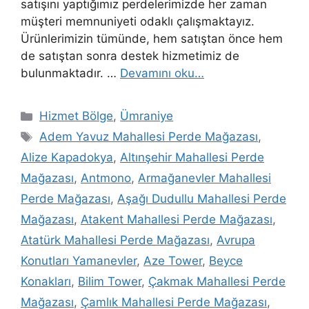
satışını yaptığımız perdelerimizde her zaman
müşteri memnuniyeti odaklı çalışmaktayız.
Ürünlerimizin tümünde, hem satıştan önce hem
de satıştan sonra destek hizmetimiz de
bulunmaktadır. …
Devamını oku…
Hizmet Bölge
,
Ümraniye
Adem Yavuz Mahallesi Perde Mağazası
,
Alize Kapadokya
,
Altınşehir Mahallesi Perde
Mağazası
,
Antmono
,
Armağanevler Mahallesi
Perde Mağazası
,
Aşağı Dudullu Mahallesi Perde
Mağazası
,
Atakent Mahallesi Perde Mağazası
,
Atatürk Mahallesi Perde Mağazası
,
Avrupa
Konutları Yamanevler
,
Aze Tower
,
Beyce
Konakları
,
Bilim Tower
,
Çakmak Mahallesi Perde
Mağazası
,
Çamlık Mahallesi Perde Mağazası
,