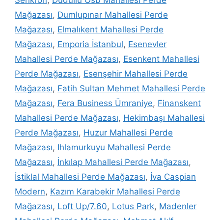
Mağazası
,
Dumlupınar Mahallesi Perde
Mağazası
,
Elmalıkent Mahallesi Perde
Mağazası
,
Emporia İstanbul
,
Esenevler
Mahallesi Perde Mağazası
,
Esenkent Mahallesi
Perde Mağazası
,
Esenşehir Mahallesi Perde
Mağazası
,
Fatih Sultan Mehmet Mahallesi Perde
Mağazası
,
Fera Business Ümraniye
,
Finanskent
Mahallesi Perde Mağazası
,
Hekimbaşı Mahallesi
Perde Mağazası
,
Huzur Mahallesi Perde
Mağazası
,
Ihlamurkuyu Mahallesi Perde
Mağazası
,
İnkılap Mahallesi Perde Mağazası
,
İstiklal Mahallesi Perde Mağazası
,
İva Caspian
Modern
,
Kazım Karabekir Mahallesi Perde
Mağazası
,
Loft Up/7.60
,
Lotus Park
,
Madenler