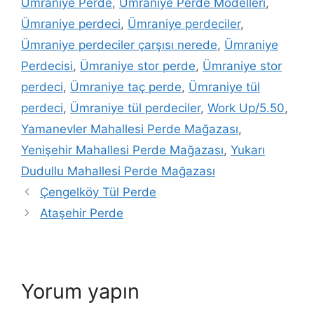
Ümraniye Perde
,
Ümraniye Perde Modelleri
,
Ümraniye perdeci
,
Ümraniye perdeciler
,
Ümraniye perdeciler çarşısı nerede
,
Ümraniye
Perdecisi
,
Ümraniye stor perde
,
Ümraniye stor
perdeci
,
Ümraniye taç perde
,
Ümraniye tül
perdeci
,
Ümraniye tül perdeciler
,
Work Up/5.50
,
Yamanevler Mahallesi Perde Mağazası
,
Yenişehir Mahallesi Perde Mağazası
,
Yukarı
Dudullu Mahallesi Perde Mağazası
Çengelköy Tül Perde
Ataşehir Perde
Yorum yapın