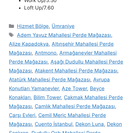
Work Up/5.50
Loft Up/7.60
Hizmet Bölge
,
Ümraniye
Adem Yavuz Mahallesi Perde Mağazası
,
Alize Kapadokya
,
Altınşehir Mahallesi Perde
Mağazası
,
Antmono
,
Armağanevler Mahallesi
Perde Mağazası
,
Aşağı Dudullu Mahallesi Perde
Mağazası
,
Atakent Mahallesi Perde Mağazası
,
Atatürk Mahallesi Perde Mağazası
,
Avrupa
Konutları Yamanevler
,
Aze Tower
,
Beyce
Konakları
,
Bilim Tower
,
Çakmak Mahallesi Perde
Mağazası
,
Çamlık Mahallesi Perde Mağazası
,
Çarşı Evleri
,
Cemil Meriç Mahallesi Perde
Mağazası
,
Cuento İstanbul
,
Dekon Luna
,
Dekon
Senkron
,
Dudullu Osb Mahallesi Perde